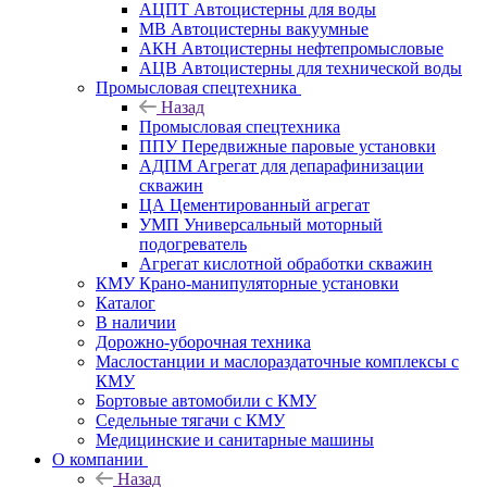
АЦПТ Автоцистерны для воды
МВ Автоцистерны вакуумные
АКН Автоцистерны нефтепромысловые
АЦВ Автоцистерны для технической воды
Промысловая спецтехника
Назад
Промысловая спецтехника
ППУ Передвижные паровые установки
АДПМ Агрегат для депарафинизации
скважин
ЦА Цементированный агрегат
УМП Универсальный моторный
подогреватель
Агрегат кислотной обработки скважин
КМУ Крано-манипуляторные установки
Каталог
В наличии
Дорожно-уборочная техника
Маслостанции и маслораздаточные комплексы с
КМУ
Бортовые автомобили с КМУ
Седельные тягачи с КМУ
Медицинские и санитарные машины
О компании
Назад