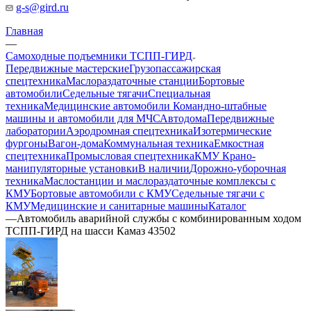
g-s@gird.ru
Главная
—
Самоходные подъемники ТСПП-ГИРД
Передвижные мастерские
Грузопассажирская
спецтехника
Маслораздаточные станции
Бортовые
автомобили
Седельные тягачи
Специальная
техника
Медицинские автомобили
Командно-штабные
машины и автомобили для МЧС
Автодома
Передвижные
лаборатории
Аэродромная спецтехника
Изотермические
фургоны
Вагон-дома
Коммунальная техника
Емкостная
спецтехника
Промысловая спецтехника
КМУ Крано-
манипуляторные установки
В наличии
Дорожно-уборочная
техника
Маслостанции и маслораздаточные комплексы с
КМУ
Бортовые автомобили с КМУ
Седельные тягачи с
КМУ
Медицинские и санитарные машины
Каталог
—
Автомобиль аварийной службы с комбинированным ходом
ТСПП-ГИРД на шасси Камаз 43502