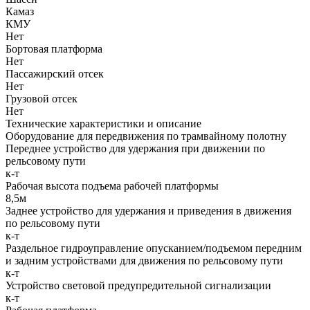
Камаз
КМУ
Нет
Бортовая платформа
Нет
Пассажирский отсек
Нет
Грузовой отсек
Нет
Технические характеристики и описание
Оборудование для передвижения по трамвайному полотну
Переднее устройство для удержания при движении по
рельсовому пути
к-т
Рабочая высота подъема рабочей платформы
8,5м
Заднее устройство для удержания и приведения в движения
по рельсовому пути
к-т
Раздельное гидроуправление опусканием/подъемом передним
и задним устройствами для движения по рельсовому пути
к-т
Устройство световой предупредительной сигнализации
к-т