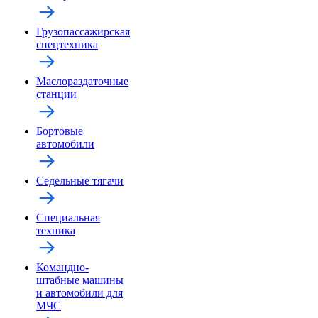
Грузопассажирская
спецтехника
Маслораздаточные
станции
Бортовые
автомобили
Седельные тягачи
Специальная
техника
Командно-
штабные машины
и автомобили для
МЧС