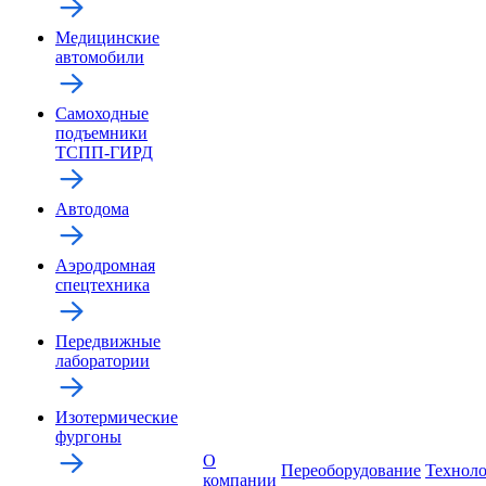
Медицинские
автомобили
Самоходные
подъемники
ТСПП-ГИРД
Автодома
Аэродромная
спецтехника
Передвижные
лаборатории
Изотермические
фургоны
О
Переоборудование
Технол
компании