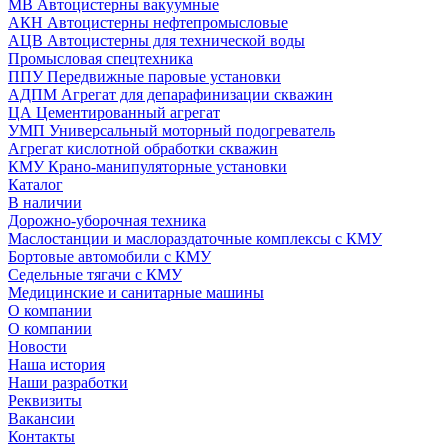
МВ Автоцистерны вакуумные
АКН Автоцистерны нефтепромысловые
АЦВ Автоцистерны для технической воды
Промысловая спецтехника
ППУ Передвижные паровые установки
АДПМ Агрегат для депарафинизации скважин
ЦА Цементированный агрегат
УМП Универсальный моторный подогреватель
Агрегат кислотной обработки скважин
КМУ Крано-манипуляторные установки
Каталог
В наличии
Дорожно-уборочная техника
Маслостанции и маслораздаточные комплексы с КМУ
Бортовые автомобили с КМУ
Седельные тягачи с КМУ
Медицинские и санитарные машины
О компании
О компании
Новости
Наша история
Наши разработки
Реквизиты
Вакансии
Контакты