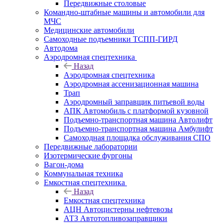
Передвижные столовые
Командно-штабные машины и автомобили для
МЧС
Медицинские автомобили
Самоходные подъемники ТСПП-ГИРД
Автодома
Аэродромная спецтехника
Назад
Аэродромная спецтехника
Аэродромная ассенизационная машина
Трап
Аэродромный заправщик питьевой воды
АПК Автомобиль с платформой кузовной
Подъемно-транспортная машина Автолифт
Подъемно-транспортная машина Амбулифт
Самоходная площадка обслуживания СПО
Передвижные лаборатории
Изотермические фургоны
Вагон-дома
Коммунальная техника
Емкостная спецтехника
Назад
Емкостная спецтехника
АЦН Автоцистерны нефтевозы
АТЗ Автотопливозаправщики