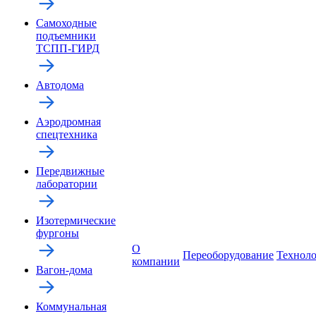
Самоходные
подъемники
ТСПП-ГИРД
Автодома
Аэродромная
спецтехника
Передвижные
лаборатории
Изотермические
фургоны
О
Переоборудование
Технол
компании
Вагон-дома
Коммунальная