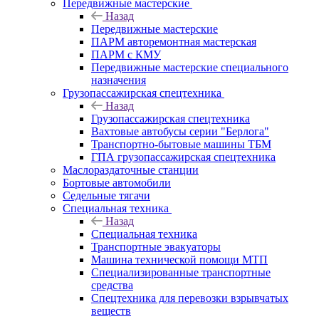
Передвижные мастерские
Назад
Передвижные мастерские
ПАРМ авторемонтная мастерская
ПАРМ с КМУ
Передвижные мастерские специального
назначения
Грузопассажирская спецтехника
Назад
Грузопассажирская спецтехника
Вахтовые автобусы серии "Берлога"
Транспортно-бытовые машины ТБМ
ГПА грузопассажирская спецтехника
Маслораздаточные станции
Бортовые автомобили
Седельные тягачи
Специальная техника
Назад
Специальная техника
Транспортные эвакуаторы
Машина технической помощи МТП
Специализированные транспортные
средства
Спецтехника для перевозки взрывчатых
веществ