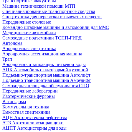
Транспортные эвакуаторы
Машина технической помощи МТП
Специализированные транспортные средства
Спецтехника для перевозки взрывчатых веществ
Передвижные столовые
Командно-штабные машины и автомобили для МЧС
Медицинские автомобили
Самоходные подъемники ТСПП-ГИРД
Автодома
Аэродромная спецтехника
Аэродромная ассенизационная машина
Трап
Аэродромный заправщик питьевой воды
АПК Автомобиль с платформой кузовной
Подъемно-транспортная машина Автолифт
Подъемно-транспортная машина Амбулифт
Самоходная площадка обслуживания СПО
Передвижные лаборатории
Изотермические фургоны
Вагон-дома
Коммунальная техника
Емкостная спецтехника
АЦН Автоцистерны нефтевозы
АТЗ Автотопливозаправщики
АЦПТ Автоцистерны для воды