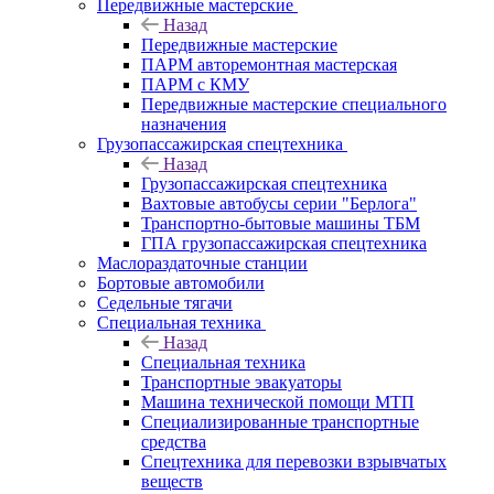
Передвижные мастерские
Назад
Передвижные мастерские
ПАРМ авторемонтная мастерская
ПАРМ с КМУ
Передвижные мастерские специального
назначения
Грузопассажирская спецтехника
Назад
Грузопассажирская спецтехника
Вахтовые автобусы серии "Берлога"
Транспортно-бытовые машины ТБМ
ГПА грузопассажирская спецтехника
Маслораздаточные станции
Бортовые автомобили
Седельные тягачи
Специальная техника
Назад
Специальная техника
Транспортные эвакуаторы
Машина технической помощи МТП
Специализированные транспортные
средства
Спецтехника для перевозки взрывчатых
веществ