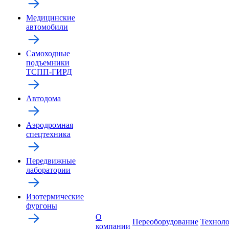
Медицинские
автомобили
Самоходные
подъемники
ТСПП-ГИРД
Автодома
Аэродромная
спецтехника
Передвижные
лаборатории
Изотермические
фургоны
О
Переоборудование
Технол
компании