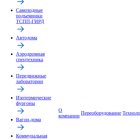
Самоходные
подъемники
ТСПП-ГИРД
Автодома
Аэродромная
спецтехника
Передвижные
лаборатории
Изотермические
фургоны
О
Переоборудование
Технол
компании
Вагон-дома
Коммунальная