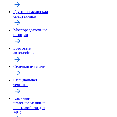
Грузопассажирская
спецтехника
Маслораздаточные
станции
Бортовые
автомобили
Седельные тягачи
Специальная
техника
Командно-
штабные машины
и автомобили для
МЧС