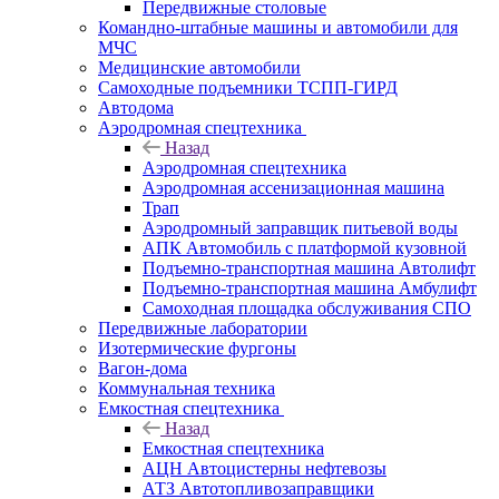
Передвижные столовые
Командно-штабные машины и автомобили для
МЧС
Медицинские автомобили
Самоходные подъемники ТСПП-ГИРД
Автодома
Аэродромная спецтехника
Назад
Аэродромная спецтехника
Аэродромная ассенизационная машина
Трап
Аэродромный заправщик питьевой воды
АПК Автомобиль с платформой кузовной
Подъемно-транспортная машина Автолифт
Подъемно-транспортная машина Амбулифт
Самоходная площадка обслуживания СПО
Передвижные лаборатории
Изотермические фургоны
Вагон-дома
Коммунальная техника
Емкостная спецтехника
Назад
Емкостная спецтехника
АЦН Автоцистерны нефтевозы
АТЗ Автотопливозаправщики