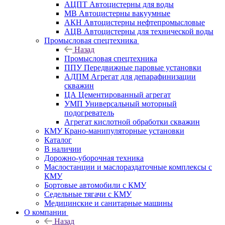
АЦПТ Автоцистерны для воды
МВ Автоцистерны вакуумные
АКН Автоцистерны нефтепромысловые
АЦВ Автоцистерны для технической воды
Промысловая спецтехника
Назад
Промысловая спецтехника
ППУ Передвижные паровые установки
АДПМ Агрегат для депарафинизации
скважин
ЦА Цементированный агрегат
УМП Универсальный моторный
подогреватель
Агрегат кислотной обработки скважин
КМУ Крано-манипуляторные установки
Каталог
В наличии
Дорожно-уборочная техника
Маслостанции и маслораздаточные комплексы с
КМУ
Бортовые автомобили с КМУ
Седельные тягачи с КМУ
Медицинские и санитарные машины
О компании
Назад