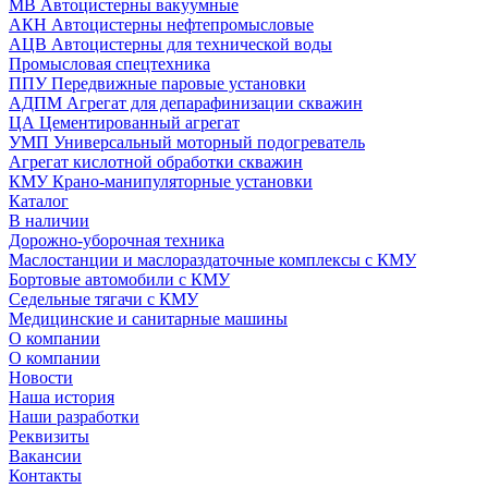
МВ Автоцистерны вакуумные
АКН Автоцистерны нефтепромысловые
АЦВ Автоцистерны для технической воды
Промысловая спецтехника
ППУ Передвижные паровые установки
АДПМ Агрегат для депарафинизации скважин
ЦА Цементированный агрегат
УМП Универсальный моторный подогреватель
Агрегат кислотной обработки скважин
КМУ Крано-манипуляторные установки
Каталог
В наличии
Дорожно-уборочная техника
Маслостанции и маслораздаточные комплексы с КМУ
Бортовые автомобили с КМУ
Седельные тягачи с КМУ
Медицинские и санитарные машины
О компании
О компании
Новости
Наша история
Наши разработки
Реквизиты
Вакансии
Контакты