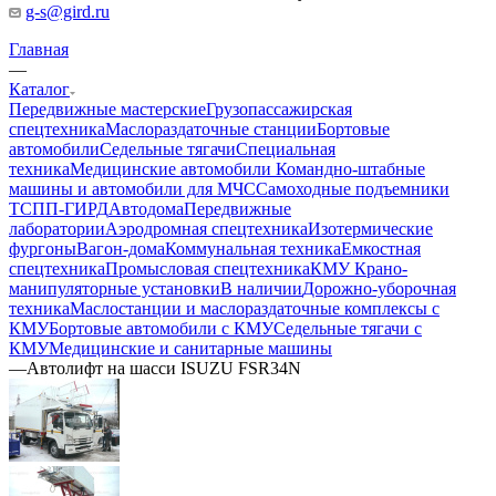
g-s@gird.ru
Главная
—
Каталог
Передвижные мастерские
Грузопассажирская
спецтехника
Маслораздаточные станции
Бортовые
автомобили
Седельные тягачи
Специальная
техника
Медицинские автомобили
Командно-штабные
машины и автомобили для МЧС
Самоходные подъемники
ТСПП-ГИРД
Автодома
Передвижные
лаборатории
Аэродромная спецтехника
Изотермические
фургоны
Вагон-дома
Коммунальная техника
Емкостная
спецтехника
Промысловая спецтехника
КМУ Крано-
манипуляторные установки
В наличии
Дорожно-уборочная
техника
Маслостанции и маслораздаточные комплексы с
КМУ
Бортовые автомобили с КМУ
Седельные тягачи с
КМУ
Медицинские и санитарные машины
—
Автолифт на шасси ISUZU FSR34N