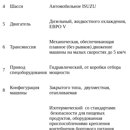
4
Шасси
Автомобильное ISUZU
Дизельный, жидкостного охлаждения,
5
Двигатель
ЕВРО V
Механическая, обеспечивающая
6
Трансмиссия
плавное (без рывков) движение
машины на малых скоростях до 5 км/ч
Привод
Гидравлический, от коробки отбора
7
спецоборудования
мощности
Конфигурация
Закрытого типа, двухместная,
8
машины
отапливаемая
Изотермический со стандартами
безопасности для пищевых
продуктов, оборудованная
приспособлениями крепления
контейнеров бортового питания