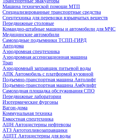
Транспортные эвакуаторы
Машина технической помощи МТП
Специализированные транспортные средства
Спецтехника для перевозки взрывчатых веществ
Передвижные столовые
Командно-штабные машины и автомобили для МЧС
Медицинские автомобили
Самоходные подъемники ТСПП-ГИРД
Автодома
Аэродромная спецтехника
Аэродромная ассенизационная машина
Трап
Аэродромный заправщик питьевой воды
АПК Автомобиль с платформой кузовной
Подъемно-транспортная машина Автолифт
Подъемно-транспортная машина Амбулифт
Самоходная площадка обслуживания СПО
Передвижные лаборатории
Изотермические фургоны
Вагон-дома
Коммунальная техника
Емкостная спецтехника
АЦН Автоцистерны нефтевозы
АТЗ Автотопливозаправщики
АЦПТ Автоцистерны для воды