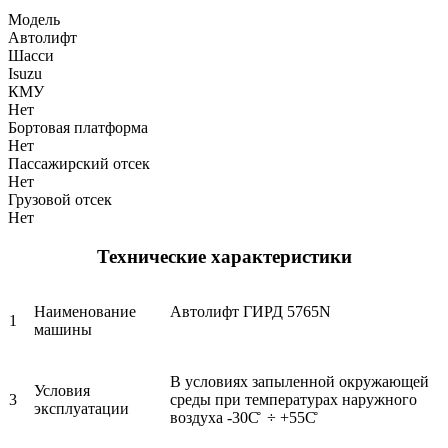
Модель
Автолифт
Шасси
Isuzu
КМУ
Нет
Бортовая платформа
Нет
Пассажирский отсек
Нет
Грузовой отсек
Нет
Технические характеристики
Наименование
Автолифт ГИРД 5765N
1
машины
В условиях запыленной окружающей
Условия
3
среды при температурах наружного
эксплуатации
воздуха -30С̊ ÷ +55С̊