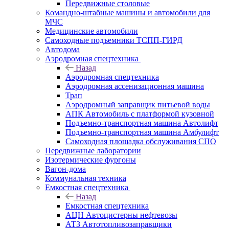
Передвижные столовые
Командно-штабные машины и автомобили для
МЧС
Медицинские автомобили
Самоходные подъемники ТСПП-ГИРД
Автодома
Аэродромная спецтехника
Назад
Аэродромная спецтехника
Аэродромная ассенизационная машина
Трап
Аэродромный заправщик питьевой воды
АПК Автомобиль с платформой кузовной
Подъемно-транспортная машина Автолифт
Подъемно-транспортная машина Амбулифт
Самоходная площадка обслуживания СПО
Передвижные лаборатории
Изотермические фургоны
Вагон-дома
Коммунальная техника
Емкостная спецтехника
Назад
Емкостная спецтехника
АЦН Автоцистерны нефтевозы
АТЗ Автотопливозаправщики