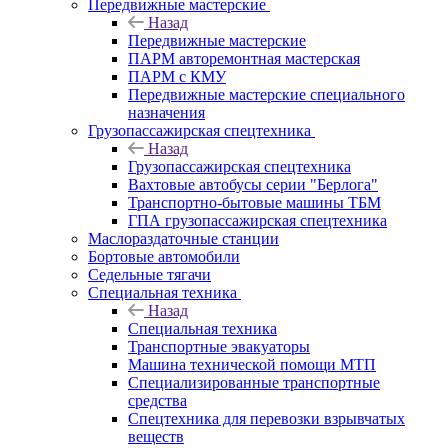
Передвижные мастерские
Назад
Передвижные мастерские
ПАРМ авторемонтная мастерская
ПАРМ с КМУ
Передвижные мастерские специального
назначения
Грузопассажирская спецтехника
Назад
Грузопассажирская спецтехника
Вахтовые автобусы серии "Берлога"
Транспортно-бытовые машины ТБМ
ГПА грузопассажирская спецтехника
Маслораздаточные станции
Бортовые автомобили
Седельные тягачи
Специальная техника
Назад
Специальная техника
Транспортные эвакуаторы
Машина технической помощи МТП
Специализированные транспортные
средства
Спецтехника для перевозки взрывчатых
веществ