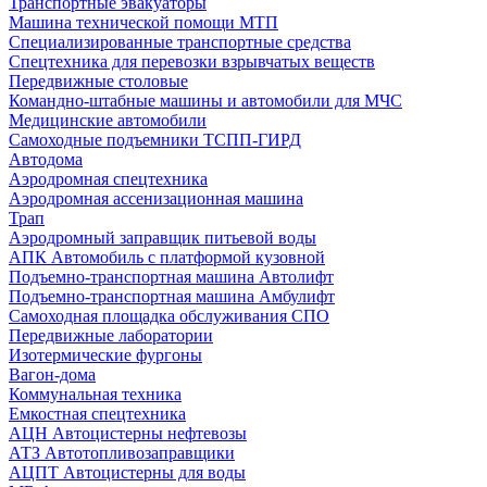
Транспортные эвакуаторы
Машина технической помощи МТП
Специализированные транспортные средства
Спецтехника для перевозки взрывчатых веществ
Передвижные столовые
Командно-штабные машины и автомобили для МЧС
Медицинские автомобили
Самоходные подъемники ТСПП-ГИРД
Автодома
Аэродромная спецтехника
Аэродромная ассенизационная машина
Трап
Аэродромный заправщик питьевой воды
АПК Автомобиль с платформой кузовной
Подъемно-транспортная машина Автолифт
Подъемно-транспортная машина Амбулифт
Самоходная площадка обслуживания СПО
Передвижные лаборатории
Изотермические фургоны
Вагон-дома
Коммунальная техника
Емкостная спецтехника
АЦН Автоцистерны нефтевозы
АТЗ Автотопливозаправщики
АЦПТ Автоцистерны для воды