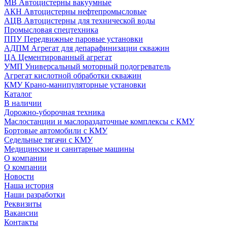
МВ Автоцистерны вакуумные
АКН Автоцистерны нефтепромысловые
АЦВ Автоцистерны для технической воды
Промысловая спецтехника
ППУ Передвижные паровые установки
АДПМ Агрегат для депарафинизации скважин
ЦА Цементированный агрегат
УМП Универсальный моторный подогреватель
Агрегат кислотной обработки скважин
КМУ Крано-манипуляторные установки
Каталог
В наличии
Дорожно-уборочная техника
Маслостанции и маслораздаточные комплексы с КМУ
Бортовые автомобили с КМУ
Седельные тягачи с КМУ
Медицинские и санитарные машины
О компании
О компании
Новости
Наша история
Наши разработки
Реквизиты
Вакансии
Контакты