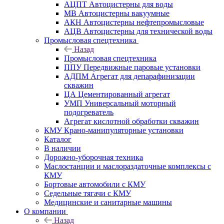
АЦПТ Автоцистерны для воды
МВ Автоцистерны вакуумные
АКН Автоцистерны нефтепромысловые
АЦВ Автоцистерны для технической воды
Промысловая спецтехника
Назад
Промысловая спецтехника
ППУ Передвижные паровые установки
АДПМ Агрегат для депарафинизации
скважин
ЦА Цементированный агрегат
УМП Универсальный моторный
подогреватель
Агрегат кислотной обработки скважин
КМУ Крано-манипуляторные установки
Каталог
В наличии
Дорожно-уборочная техника
Маслостанции и маслораздаточные комплексы с
КМУ
Бортовые автомобили с КМУ
Седельные тягачи с КМУ
Медицинские и санитарные машины
О компании
Назад