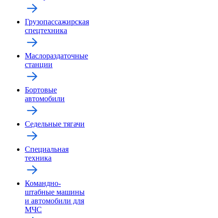
Грузопассажирская
спецтехника
Маслораздаточные
станции
Бортовые
автомобили
Седельные тягачи
Специальная
техника
Командно-
штабные машины
и автомобили для
МЧС