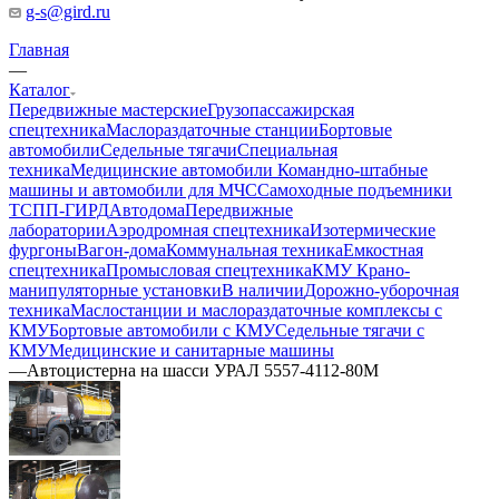
g-s@gird.ru
Главная
—
Каталог
Передвижные мастерские
Грузопассажирская
спецтехника
Маслораздаточные станции
Бортовые
автомобили
Седельные тягачи
Специальная
техника
Медицинские автомобили
Командно-штабные
машины и автомобили для МЧС
Самоходные подъемники
ТСПП-ГИРД
Автодома
Передвижные
лаборатории
Аэродромная спецтехника
Изотермические
фургоны
Вагон-дома
Коммунальная техника
Емкостная
спецтехника
Промысловая спецтехника
КМУ Крано-
манипуляторные установки
В наличии
Дорожно-уборочная
техника
Маслостанции и маслораздаточные комплексы с
КМУ
Бортовые автомобили с КМУ
Седельные тягачи с
КМУ
Медицинские и санитарные машины
—
Автоцистерна на шасси УРАЛ 5557-4112-80М