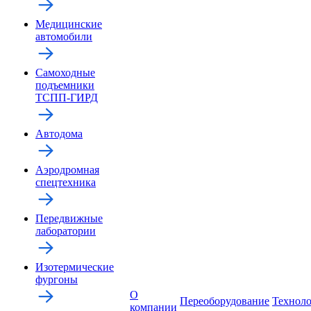
Медицинские
автомобили
Самоходные
подъемники
ТСПП-ГИРД
Автодома
Аэродромная
спецтехника
Передвижные
лаборатории
Изотермические
фургоны
О
Переоборудование
Технол
компании