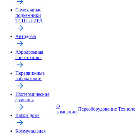
Самоходные
подъемники
ТСПП-ГИРД
Автодома
Аэродромная
спецтехника
Передвижные
лаборатории
Изотермические
фургоны
О
Переоборудование
Технол
компании
Вагон-дома
Коммунальная