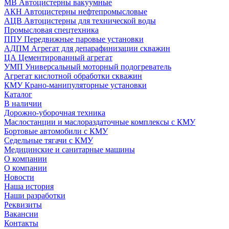
МВ Автоцистерны вакуумные
АКН Автоцистерны нефтепромысловые
АЦВ Автоцистерны для технической воды
Промысловая спецтехника
ППУ Передвижные паровые установки
АДПМ Агрегат для депарафинизации скважин
ЦА Цементированный агрегат
УМП Универсальный моторный подогреватель
Агрегат кислотной обработки скважин
КМУ Крано-манипуляторные установки
Каталог
В наличии
Дорожно-уборочная техника
Маслостанции и маслораздаточные комплексы с КМУ
Бортовые автомобили с КМУ
Седельные тягачи с КМУ
Медицинские и санитарные машины
О компании
О компании
Новости
Наша история
Наши разработки
Реквизиты
Вакансии
Контакты