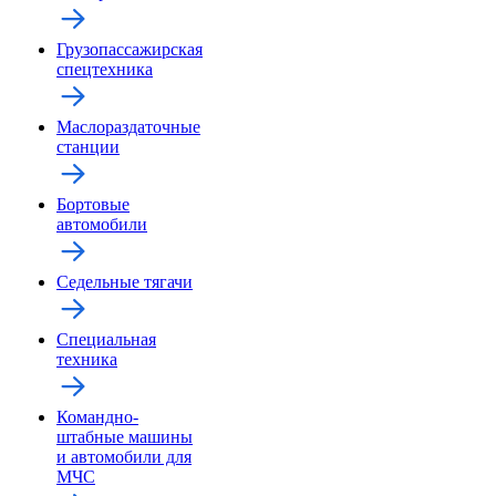
Грузопассажирская
спецтехника
Маслораздаточные
станции
Бортовые
автомобили
Седельные тягачи
Специальная
техника
Командно-
штабные машины
и автомобили для
МЧС