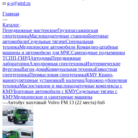
g-s@gird.ru
Главная
—
Каталог
Передвижные мастерские
Грузопассажирская
спецтехника
Маслораздаточные станции
Бортовые
автомобили
Седельные тягачи
Специальная
техника
Медицинские автомобили
Командно-штабные
машины и автомобили для МЧС
Самоходные подъемники
ТСПП-ГИРД
Автодома
Передвижные
лаборатории
Аэродромная спецтехника
Изотермические
фургоны
Вагон-дома
Коммунальная техника
Емкостная
спецтехника
Промысловая спецтехника
КМУ Крано-
манипуляторные установки
В наличии
Дорожно-уборочная
техника
Маслостанции и маслораздаточные комплексы с
КМУ
Бортовые автомобили с КМУ
Седельные тягачи с
КМУ
Медицинские и санитарные машины
—
Автобус вахтовый Volvo FM 13 (22 места) 6х6