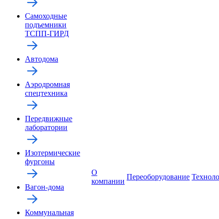
Самоходные
подъемники
ТСПП-ГИРД
Автодома
Аэродромная
спецтехника
Передвижные
лаборатории
Изотермические
фургоны
О
Переоборудование
Технол
компании
Вагон-дома
Коммунальная