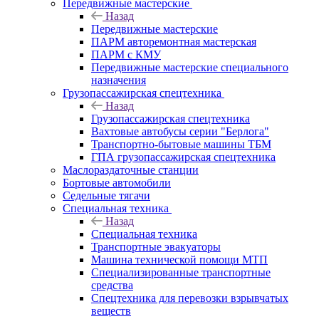
Передвижные мастерские
Назад
Передвижные мастерские
ПАРМ авторемонтная мастерская
ПАРМ с КМУ
Передвижные мастерские специального
назначения
Грузопассажирская спецтехника
Назад
Грузопассажирская спецтехника
Вахтовые автобусы серии "Берлога"
Транспортно-бытовые машины ТБМ
ГПА грузопассажирская спецтехника
Маслораздаточные станции
Бортовые автомобили
Седельные тягачи
Специальная техника
Назад
Специальная техника
Транспортные эвакуаторы
Машина технической помощи МТП
Специализированные транспортные
средства
Спецтехника для перевозки взрывчатых
веществ