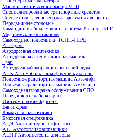
Транспортные эвакуаторы
Машина технической помощи МТП
Специализированные транспортные средства
Спецтехника для перевозки взрывчатых веществ
Передвижные столовые
Командно-штабные машины и автомобили для МЧС
Медицинские автомобили
Самоходные подъемники ТСПП-ГИРД
Автодома
Аэродромная спецтехника
Аэродромная ассенизационная машина
Трап
Аэродромный заправщик питьевой воды
АПК Автомобиль с платформой кузовной
Подъемно-транспортная машина Автолифт
Подъемно-транспортная машина Амбулифт
Самоходная площадка обслуживания СПО
Передвижные лаборатории
Изотермические фургоны
Вагон-дома
Коммунальная техника
Емкостная спецтехника
АЦН Автоцистерны нефтевозы
АТЗ Автотопливозаправщики
АЦПТ Автоцистерны для воды