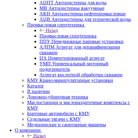
АЦПТ Автоцистерны для воды
МВ Автоцистерны вакуумные
АКН Автоцистерны нефтепромысловые
АЦВ Автоцистерны для технической воды
Промысловая спецтехника
Назад
Промысловая спецтехника
ППУ Передвижные паровые установки
АДПМ Агрегат для депарафинизации
скважин
ЦА Цементированный агрегат
УМП Универсальный моторный
подогреватель
Агрегат кислотной обработки скважин
КМУ Крано-манипуляторные установки
Каталог
В наличии
Дорожно-уборочная техника
Маслостанции и маслораздаточные комплексы с
КМУ
Бортовые автомобили с КМУ
Седельные тягачи с КМУ
Медицинские и санитарные машины
О компании
Назад