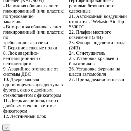
панелей (RAL 9003)
сертифицированные с
- Наружная обшивка - лист
ремнями безопасности
плакированный (или пластик)
сдвоенные
по требованию
21. Автономный воздушный
заказчика
отопитель "Webasto Air Top
- Внутренняя обшивка - лист
5500D"
плакированный (или пластик)
22. Плафон местного
по
освещения (24В)
требованию заказчика
23. Фонарь подсветки входа
7. Верхние вещевые полки
(24В)
8. Люк аварийно-
24. Огнетушитель
вентиляционный с
25. Установка крыльев и
вентилятором
брызговиков
9. Аварийное отопление от
26. Установка фургона на
системы ДВС
шасси автомобиля
10. Дверь боковая
27. Принадлежности шасси
одностворчатая для доступа в
фургон, окно с двойным
стеклопакетом с фиксатором
11. Дверь аварийная, окно с
двойным стеклопакетом с
фиксатором
12. Лестничный блок