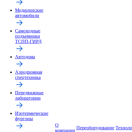
Медицинские
автомобили
Самоходные
подъемники
ТСПП-ГИРД
Автодома
Аэродромная
спецтехника
Передвижные
лаборатории
Изотермические
фургоны
О
Переоборудование
Технол
компании