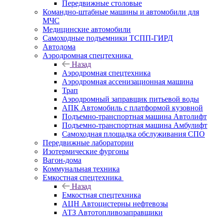
Передвижные столовые
Командно-штабные машины и автомобили для
МЧС
Медицинские автомобили
Самоходные подъемники ТСПП-ГИРД
Автодома
Аэродромная спецтехника
Назад
Аэродромная спецтехника
Аэродромная ассенизационная машина
Трап
Аэродромный заправщик питьевой воды
АПК Автомобиль с платформой кузовной
Подъемно-транспортная машина Автолифт
Подъемно-транспортная машина Амбулифт
Самоходная площадка обслуживания СПО
Передвижные лаборатории
Изотермические фургоны
Вагон-дома
Коммунальная техника
Емкостная спецтехника
Назад
Емкостная спецтехника
АЦН Автоцистерны нефтевозы
АТЗ Автотопливозаправщики