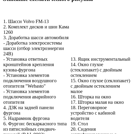
1. Шасси Volvo FM-13
2. Комплект дисков и шин Кама
1260
3. Доработка шасси автомобиля
- Доработка электросистемы
шасси (отбор электроэнергии
24В)
- Установка ответных
13. Ящик инструментальный
кронштейнов крепления
14. Окно глухое
кузова-фургона
(стеклопакет) с двойным
- Установка элементов
остеклением
подключения воздушного
15. Окно глухое (секлопакет)
отопителя "Webasto"
с двойным остеклением
- Установка элементов
малое
подключения аварийного
16. Шторка на окно
отопителя
17. Шторка малая на окно
4. ДЗК на задней панели
18. Переговорное
фургона
устройство с кабиной
5. Надрамник фургона
водителя
6. Фургон: бескаркасного типа
19. Стол
из пятислойных сендвич-
20. Сидения