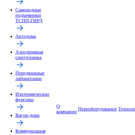
Самоходные
подъемники
ТСПП-ГИРД
Автодома
Аэродромная
спецтехника
Передвижные
лаборатории
Изотермические
фургоны
О
Переоборудование
Технол
компании
Вагон-дома
Коммунальная