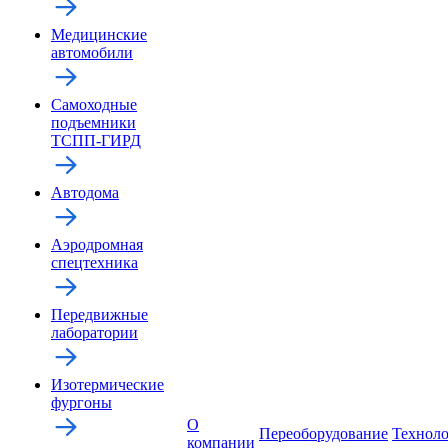
Медицинские
автомобили
Самоходные
подъемники
ТСПП-ГИРД
Автодома
Аэродромная
спецтехника
Передвижные
лаборатории
Изотермические
фургоны
О
Переоборудование
Технол
компании