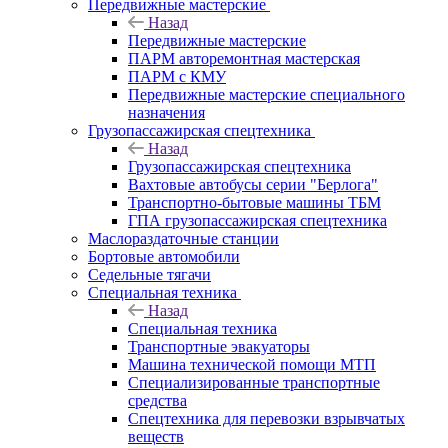
Передвижные мастерские
Назад
Передвижные мастерские
ПАРМ авторемонтная мастерская
ПАРМ с КМУ
Передвижные мастерские специального
назначения
Грузопассажирская спецтехника
Назад
Грузопассажирская спецтехника
Вахтовые автобусы серии "Берлога"
Транспортно-бытовые машины ТБМ
ГПА грузопассажирская спецтехника
Маслораздаточные станции
Бортовые автомобили
Седельные тягачи
Специальная техника
Назад
Специальная техника
Транспортные эвакуаторы
Машина технической помощи МТП
Специализированные транспортные
средства
Спецтехника для перевозки взрывчатых
веществ