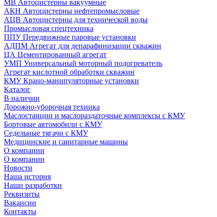
МВ Автоцистерны вакуумные
АКН Автоцистерны нефтепромысловые
АЦВ Автоцистерны для технической воды
Промысловая спецтехника
ППУ Передвижные паровые установки
АДПМ Агрегат для депарафинизации скважин
ЦА Цементированный агрегат
УМП Универсальный моторный подогреватель
Агрегат кислотной обработки скважин
КМУ Крано-манипуляторные установки
Каталог
В наличии
Дорожно-уборочная техника
Маслостанции и маслораздаточные комплексы с КМУ
Бортовые автомобили с КМУ
Седельные тягачи с КМУ
Медицинские и санитарные машины
О компании
О компании
Новости
Наша история
Наши разработки
Реквизиты
Вакансии
Контакты