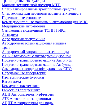
Транспортные эвакуаторы
Машина технической помощи МТП
Специализированные транспортные средства
Спецтехника для перевозки взрывчатых веществ
Передвижные столовые
Командно-штабные машины и автомобили для МЧС
Медицинские автомобили
Самоходные подъемники ТСПП-ГИРД
Автодома
Аэродромная спецтехника
Аэродромная ассенизационная машина
Трап
Аэродромный заправщик питьевой воды
АПК Автомобиль с платформой кузовной
Подъемно-транспортная машина Автолифт
Подъемно-транспортная машина Амбулифт
Самоходная площадка обслуживания СПО
Передвижные лаборатории
Изотермические фургоны
Вагон-дома
Коммунальная техника
Емкостная спецтехника
АЦН Автоцистерны нефтевозы
АТЗ Автотопливозаправщики
АЦПТ Автоцистерны для воды