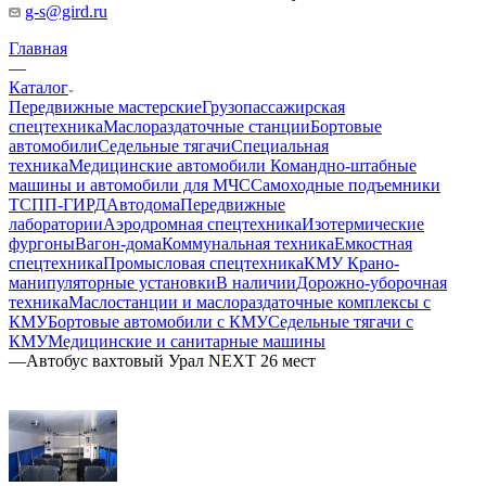
g-s@gird.ru
Главная
—
Каталог
Передвижные мастерские
Грузопассажирская
спецтехника
Маслораздаточные станции
Бортовые
автомобили
Седельные тягачи
Специальная
техника
Медицинские автомобили
Командно-штабные
машины и автомобили для МЧС
Самоходные подъемники
ТСПП-ГИРД
Автодома
Передвижные
лаборатории
Аэродромная спецтехника
Изотермические
фургоны
Вагон-дома
Коммунальная техника
Емкостная
спецтехника
Промысловая спецтехника
КМУ Крано-
манипуляторные установки
В наличии
Дорожно-уборочная
техника
Маслостанции и маслораздаточные комплексы с
КМУ
Бортовые автомобили с КМУ
Седельные тягачи с
КМУ
Медицинские и санитарные машины
—
Автобус вахтовый Урал NEXT 26 мест