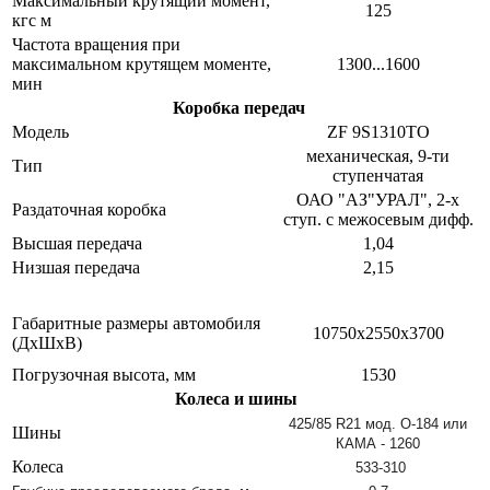
Максимальный крутящий момент,
125
кгс м
Частота вращения при
максимальном крутящем моменте,
1300...1600
мин
Коробка передач
Модель
ZF 9S1310TO
механическая, 9-ти
Тип
ступенчатая
ОАО "АЗ"УРАЛ", 2-х
Раздаточная коробка
ступ. с межосевым дифф.
Высшая передача
1,04
Низшая передача
2,15
Габаритные размеры автомобиля
10750х2550х3700
(ДхШхВ)
Погрузочная высота, мм
1530
Колеса и шины
425/85 R21 мод. О-184 или
Шины
КАМА - 1260
Колеса
533-310