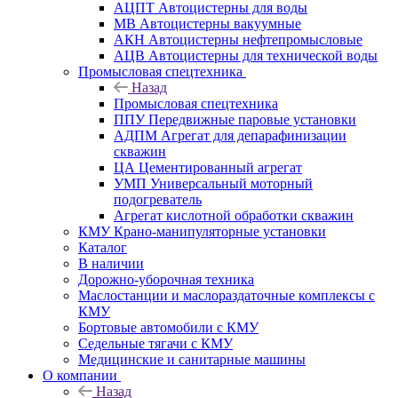
АЦПТ Автоцистерны для воды
МВ Автоцистерны вакуумные
АКН Автоцистерны нефтепромысловые
АЦВ Автоцистерны для технической воды
Промысловая спецтехника
Назад
Промысловая спецтехника
ППУ Передвижные паровые установки
АДПМ Агрегат для депарафинизации
скважин
ЦА Цементированный агрегат
УМП Универсальный моторный
подогреватель
Агрегат кислотной обработки скважин
КМУ Крано-манипуляторные установки
Каталог
В наличии
Дорожно-уборочная техника
Маслостанции и маслораздаточные комплексы с
КМУ
Бортовые автомобили с КМУ
Седельные тягачи с КМУ
Медицинские и санитарные машины
О компании
Назад