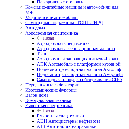
Передвижные столовые
Командно-штабные машины и автомобили для
МЧС
Медицинские автомобили
Самоходные подъемники ТСПП-ГИРД
Автодома
Аэродромная спецтехника
Назад
Аэродромная спецтехника
Аэродромная ассенизационная машина
Трап
Аэродромный заправщик питьевой воды
АПК Автомобиль с платформой кузовной
Подъемно-транспортная машина Автолифт
Подъемно-транспортная машина Амбулифт
Самоходная площадка обслуживания СПО
Передвижные лаборатории
Изотермические фургоны
Вагон-дома
Коммунальная техника
Емкостная спецтехника
Назад
Емкостная спецтехника
АЦН Автоцистерны нефтевозы
АТЗ Автотопливозаправщики