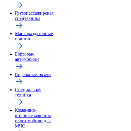
Грузопассажирская
спецтехника
Маслораздаточные
станции
Бортовые
автомобили
Седельные тягачи
Специальная
техника
Командно-
штабные машины
и автомобили для
МЧС