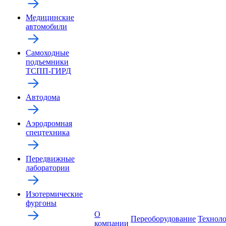
Медицинские
автомобили
Самоходные
подъемники
ТСПП-ГИРД
Автодома
Аэродромная
спецтехника
Передвижные
лаборатории
Изотермические
фургоны
О
Переоборудование
Технол
компании