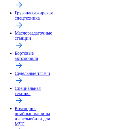
Грузопассажирская
спецтехника
Маслораздаточные
станции
Бортовые
автомобили
Седельные тягачи
Специальная
техника
Командно-
штабные машины
и автомобили для
МЧС