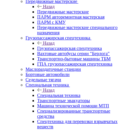
Передвижные мастерские
Назад
Передвижные мастерские
ПАРМ авторемонтная мастерская
ПАРМ с КМУ
Передвижные мастерские специального
назначения
Грузопассажирская спецтехника
Назад
Грузопассажирская спецтехника
Вахтовые автобусы серии "Берлога"
Транспортно-бытовые машины ТБМ
ГПА грузопассажирская спецтехника
Маслораздаточные станции
Бортовые автомобили
Седельные тягачи
Специальная техника
Назад
Специальная техника
Транспортные эвакуаторы
Машина технической помощи МТП
Специализированные транспортные
средства
Спецтехника для перевозки взрывчатых
веществ