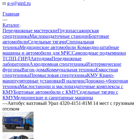
g-s@gird.ru
Главная
—
Каталог
Передвижные мастерские
Грузопассажирская
спецтехника
Маслораздаточные станции
Бортовые
автомобили
Седельные тягачи
Специальная
техника
Медицинские автомобили
Командно-штабные
машины и автомобили для МЧС
Самоходные подъемники
ТСПП-ГИРД
Автодома
Передвижные
лаборатории
Аэродромная спецтехника
Изотермические
фургоны
Вагон-дома
Коммунальная техника
Емкостная
спецтехника
Промысловая спецтехника
КМУ Крано-
манипуляторные установки
В наличии
Дорожно-уборочная
техника
Маслостанции и маслораздаточные комплексы с
КМУ
Бортовые автомобили с КМУ
Седельные тягачи с
КМУ
Медицинские и санитарные машины
—
Автобус вахтовый Урал 4320-4151-81М 14 мест с грузовым
отсеком