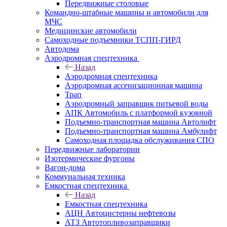
Передвижные столовые
Командно-штабные машины и автомобили для
МЧС
Медицинские автомобили
Самоходные подъемники ТСПП-ГИРД
Автодома
Аэродромная спецтехника
Назад
Аэродромная спецтехника
Аэродромная ассенизационная машина
Трап
Аэродромный заправщик питьевой воды
АПК Автомобиль с платформой кузовной
Подъемно-транспортная машина Автолифт
Подъемно-транспортная машина Амбулифт
Самоходная площадка обслуживания СПО
Передвижные лаборатории
Изотермические фургоны
Вагон-дома
Коммунальная техника
Емкостная спецтехника
Назад
Емкостная спецтехника
АЦН Автоцистерны нефтевозы
АТЗ Автотопливозаправщики