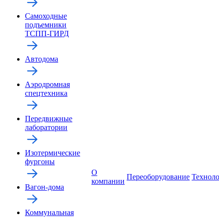
Самоходные
подъемники
ТСПП-ГИРД
Автодома
Аэродромная
спецтехника
Передвижные
лаборатории
Изотермические
фургоны
О
Переоборудование
Технол
компании
Вагон-дома
Коммунальная