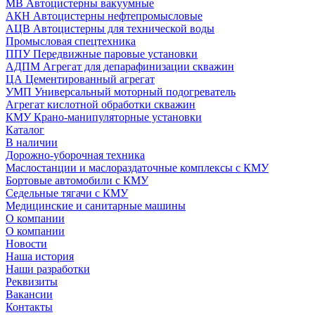
МВ Автоцистерны вакуумные
АКН Автоцистерны нефтепромысловые
АЦВ Автоцистерны для технической воды
Промысловая спецтехника
ППУ Передвижные паровые установки
АДПМ Агрегат для депарафинизации скважин
ЦА Цементированный агрегат
УМП Универсальный моторный подогреватель
Агрегат кислотной обработки скважин
КМУ Крано-манипуляторные установки
Каталог
В наличии
Дорожно-уборочная техника
Маслостанции и маслораздаточные комплексы с КМУ
Бортовые автомобили с КМУ
Седельные тягачи с КМУ
Медицинские и санитарные машины
О компании
О компании
Новости
Наша история
Наши разработки
Реквизиты
Вакансии
Контакты