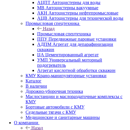
АЦПТ Автоцистерны для воды
МВ Автоцистерны вакуумные
АКН Автоцистерны нефтепромысловые
АЦВ Автоцистерны для технической воды
Промысловая спецтехника
Назад
Промысловая спецтехника
ППУ Передвижные паровые установки
АДПМ Агрегат для депарафинизации
скважин
ЦА Цементированный агрегат
УМП Универсальный моторный
подогреватель
Агрегат кислотной обработки скважин
КМУ Крано-манипуляторные установки
Каталог
В наличии
Дорожно-уборочная техника
Маслостанции и маслораздаточные комплексы с
КМУ
Бортовые автомобили с КМУ
Седельные тягачи с КМУ
Медицинские и санитарные машины
О компании
Назад