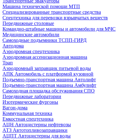
Транспортные эвакуаторы
Машина технической помощи МТП
Специализированные транспортные средства
Спецтехника для перевозки взрывчатых веществ
Передвижные столовые
Командно-штабные машины и автомобили для МЧС
Медицинские автомобили
Самоходные подъемники ТСПП-ГИРД
Автодома
Аэродромная спецтехника
Аэродромная ассенизационная машина
Трап
Аэродромный заправщик питьевой воды
АПК Автомобиль с платформой кузовной
Подъемно-транспортная машина Автолифт
Подъемно-транспортная машина Амбулифт
Самоходная площадка обслуживания СПО
Передвижные лаборатории
Изотермические фургоны
Вагон-дома
Коммунальная техника
Емкостная спецтехника
АЦН Автоцистерны нефтевозы
АТЗ Автотопливозаправщики
АЦПТ Автоцистерны для воды