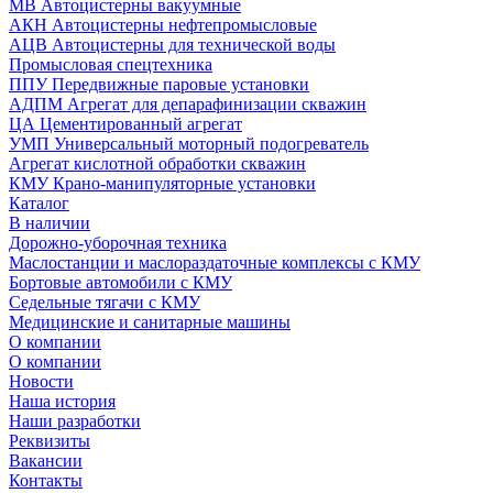
МВ Автоцистерны вакуумные
АКН Автоцистерны нефтепромысловые
АЦВ Автоцистерны для технической воды
Промысловая спецтехника
ППУ Передвижные паровые установки
АДПМ Агрегат для депарафинизации скважин
ЦА Цементированный агрегат
УМП Универсальный моторный подогреватель
Агрегат кислотной обработки скважин
КМУ Крано-манипуляторные установки
Каталог
В наличии
Дорожно-уборочная техника
Маслостанции и маслораздаточные комплексы с КМУ
Бортовые автомобили с КМУ
Седельные тягачи с КМУ
Медицинские и санитарные машины
О компании
О компании
Новости
Наша история
Наши разработки
Реквизиты
Вакансии
Контакты