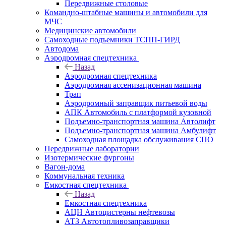
Передвижные столовые
Командно-штабные машины и автомобили для
МЧС
Медицинские автомобили
Самоходные подъемники ТСПП-ГИРД
Автодома
Аэродромная спецтехника
Назад
Аэродромная спецтехника
Аэродромная ассенизационная машина
Трап
Аэродромный заправщик питьевой воды
АПК Автомобиль с платформой кузовной
Подъемно-транспортная машина Автолифт
Подъемно-транспортная машина Амбулифт
Самоходная площадка обслуживания СПО
Передвижные лаборатории
Изотермические фургоны
Вагон-дома
Коммунальная техника
Емкостная спецтехника
Назад
Емкостная спецтехника
АЦН Автоцистерны нефтевозы
АТЗ Автотопливозаправщики