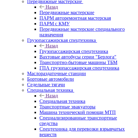
Передвижные мастерские
Назад
Передвижные мастерские
ПАРМ авторемонтная мастерская
ПАРМ с КМУ
Передвижные мастерские специального
назначения
Грузопассажирская спецтехника
Назад
Грузопассажирская спецтехника
Вахтовые автобусы серии "Берлога"
Транспортно-бытовые машины ТБМ
ГПА грузопассажирская спецтехника
Маслораздаточные станции
Бортовые автомобили
Седельные тягачи
Специальная техника
Назад
Специальная техника
Транспортные эвакуаторы
Машина технической помощи МТП
Специализированные транспортные
средства
Спецтехника для перевозки взрывчатых
веществ