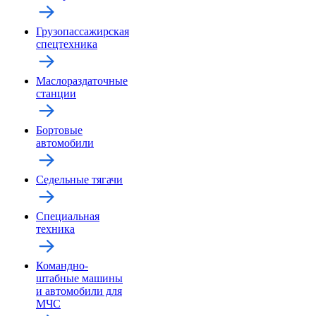
Грузопассажирская
спецтехника
Маслораздаточные
станции
Бортовые
автомобили
Седельные тягачи
Специальная
техника
Командно-
штабные машины
и автомобили для
МЧС