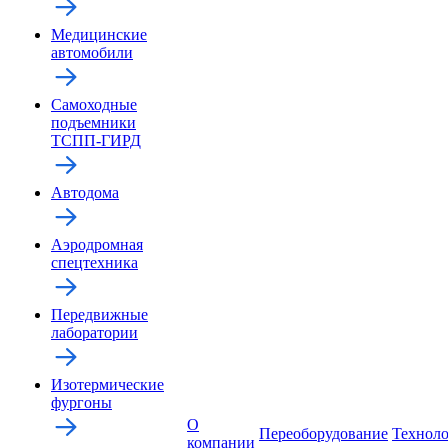
Медицинские
автомобили
Самоходные
подъемники
ТСПП-ГИРД
Автодома
Аэродромная
спецтехника
Передвижные
лаборатории
Изотермические
фургоны
О
Переоборудование
Технол
компании