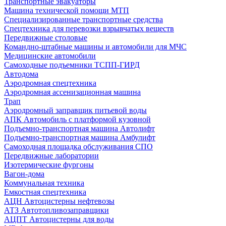
Транспортные эвакуаторы
Машина технической помощи МТП
Специализированные транспортные средства
Спецтехника для перевозки взрывчатых веществ
Передвижные столовые
Командно-штабные машины и автомобили для МЧС
Медицинские автомобили
Самоходные подъемники ТСПП-ГИРД
Автодома
Аэродромная спецтехника
Аэродромная ассенизационная машина
Трап
Аэродромный заправщик питьевой воды
АПК Автомобиль с платформой кузовной
Подъемно-транспортная машина Автолифт
Подъемно-транспортная машина Амбулифт
Самоходная площадка обслуживания СПО
Передвижные лаборатории
Изотермические фургоны
Вагон-дома
Коммунальная техника
Емкостная спецтехника
АЦН Автоцистерны нефтевозы
АТЗ Автотопливозаправщики
АЦПТ Автоцистерны для воды