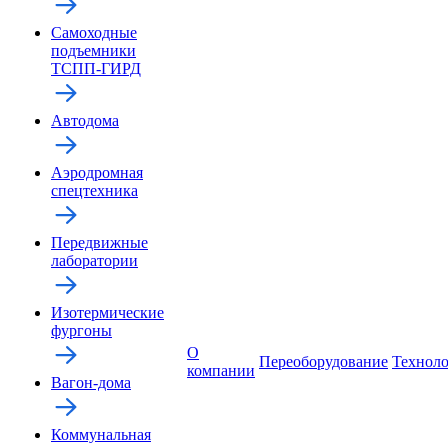
Самоходные
подъемники
ТСПП-ГИРД
Автодома
Аэродромная
спецтехника
Передвижные
лаборатории
Изотермические
фургоны
О
Переоборудование
Технол
компании
Вагон-дома
Коммунальная