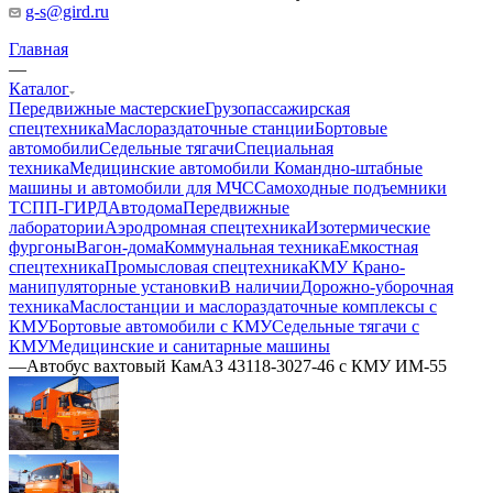
g-s@gird.ru
Главная
—
Каталог
Передвижные мастерские
Грузопассажирская
спецтехника
Маслораздаточные станции
Бортовые
автомобили
Седельные тягачи
Специальная
техника
Медицинские автомобили
Командно-штабные
машины и автомобили для МЧС
Самоходные подъемники
ТСПП-ГИРД
Автодома
Передвижные
лаборатории
Аэродромная спецтехника
Изотермические
фургоны
Вагон-дома
Коммунальная техника
Емкостная
спецтехника
Промысловая спецтехника
КМУ Крано-
манипуляторные установки
В наличии
Дорожно-уборочная
техника
Маслостанции и маслораздаточные комплексы с
КМУ
Бортовые автомобили с КМУ
Седельные тягачи с
КМУ
Медицинские и санитарные машины
—
Автобус вахтовый КамАЗ 43118-3027-46 с КМУ ИМ-55