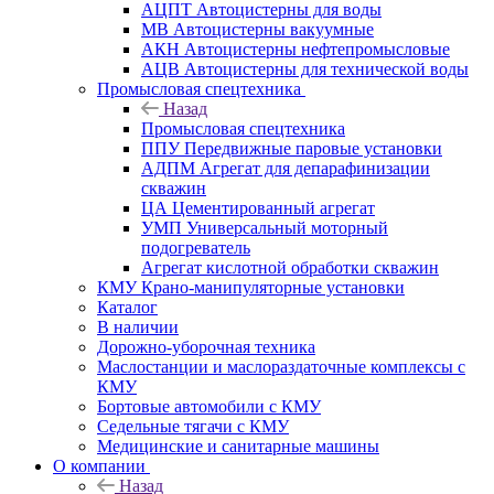
АЦПТ Автоцистерны для воды
МВ Автоцистерны вакуумные
АКН Автоцистерны нефтепромысловые
АЦВ Автоцистерны для технической воды
Промысловая спецтехника
Назад
Промысловая спецтехника
ППУ Передвижные паровые установки
АДПМ Агрегат для депарафинизации
скважин
ЦА Цементированный агрегат
УМП Универсальный моторный
подогреватель
Агрегат кислотной обработки скважин
КМУ Крано-манипуляторные установки
Каталог
В наличии
Дорожно-уборочная техника
Маслостанции и маслораздаточные комплексы с
КМУ
Бортовые автомобили с КМУ
Седельные тягачи с КМУ
Медицинские и санитарные машины
О компании
Назад