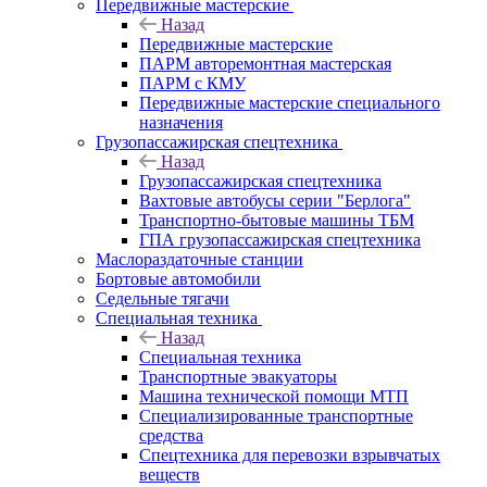
Передвижные мастерские
Назад
Передвижные мастерские
ПАРМ авторемонтная мастерская
ПАРМ с КМУ
Передвижные мастерские специального
назначения
Грузопассажирская спецтехника
Назад
Грузопассажирская спецтехника
Вахтовые автобусы серии "Берлога"
Транспортно-бытовые машины ТБМ
ГПА грузопассажирская спецтехника
Маслораздаточные станции
Бортовые автомобили
Седельные тягачи
Специальная техника
Назад
Специальная техника
Транспортные эвакуаторы
Машина технической помощи МТП
Специализированные транспортные
средства
Спецтехника для перевозки взрывчатых
веществ