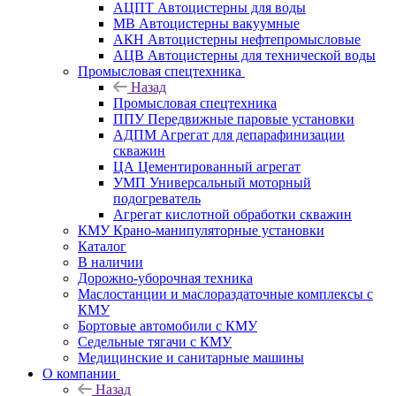
АЦПТ Автоцистерны для воды
МВ Автоцистерны вакуумные
АКН Автоцистерны нефтепромысловые
АЦВ Автоцистерны для технической воды
Промысловая спецтехника
Назад
Промысловая спецтехника
ППУ Передвижные паровые установки
АДПМ Агрегат для депарафинизации
скважин
ЦА Цементированный агрегат
УМП Универсальный моторный
подогреватель
Агрегат кислотной обработки скважин
КМУ Крано-манипуляторные установки
Каталог
В наличии
Дорожно-уборочная техника
Маслостанции и маслораздаточные комплексы с
КМУ
Бортовые автомобили с КМУ
Седельные тягачи с КМУ
Медицинские и санитарные машины
О компании
Назад