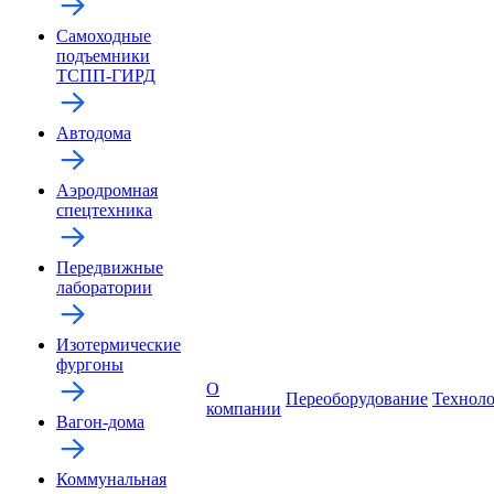
Самоходные
подъемники
ТСПП-ГИРД
Автодома
Аэродромная
спецтехника
Передвижные
лаборатории
Изотермические
фургоны
О
Переоборудование
Технол
компании
Вагон-дома
Коммунальная