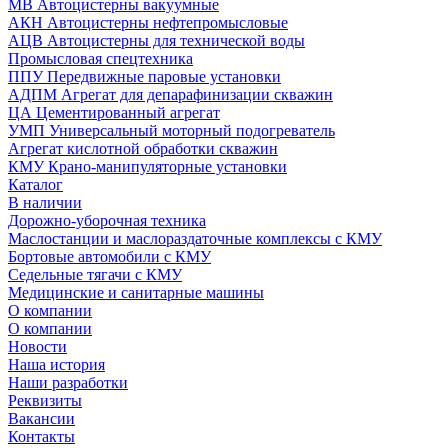
МВ Автоцистерны вакуумные
АКН Автоцистерны нефтепромысловые
АЦВ Автоцистерны для технической воды
Промысловая спецтехника
ППУ Передвижные паровые установки
АДПМ Агрегат для депарафинизации скважин
ЦА Цементированный агрегат
УМП Универсальный моторный подогреватель
Агрегат кислотной обработки скважин
КМУ Крано-манипуляторные установки
Каталог
В наличии
Дорожно-уборочная техника
Маслостанции и маслораздаточные комплексы с КМУ
Бортовые автомобили с КМУ
Седельные тягачи с КМУ
Медицинские и санитарные машины
О компании
О компании
Новости
Наша история
Наши разработки
Реквизиты
Вакансии
Контакты