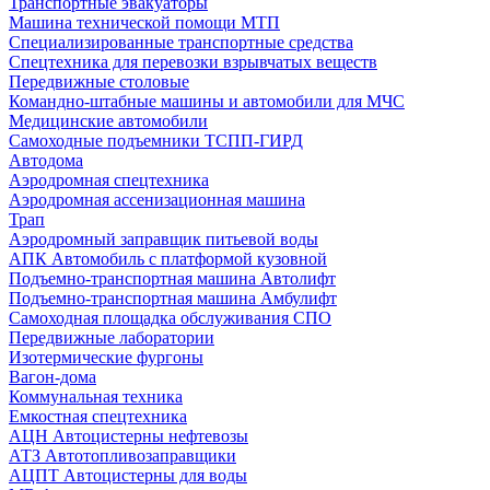
Транспортные эвакуаторы
Машина технической помощи МТП
Специализированные транспортные средства
Спецтехника для перевозки взрывчатых веществ
Передвижные столовые
Командно-штабные машины и автомобили для МЧС
Медицинские автомобили
Самоходные подъемники ТСПП-ГИРД
Автодома
Аэродромная спецтехника
Аэродромная ассенизационная машина
Трап
Аэродромный заправщик питьевой воды
АПК Автомобиль с платформой кузовной
Подъемно-транспортная машина Автолифт
Подъемно-транспортная машина Амбулифт
Самоходная площадка обслуживания СПО
Передвижные лаборатории
Изотермические фургоны
Вагон-дома
Коммунальная техника
Емкостная спецтехника
АЦН Автоцистерны нефтевозы
АТЗ Автотопливозаправщики
АЦПТ Автоцистерны для воды