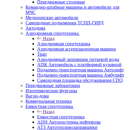
Передвижные столовые
Командно-штабные машины и автомобили для
МЧС
Медицинские автомобили
Самоходные подъемники ТСПП-ГИРД
Автодома
Аэродромная спецтехника
Назад
Аэродромная спецтехника
Аэродромная ассенизационная машина
Трап
Аэродромный заправщик питьевой воды
АПК Автомобиль с платформой кузовной
Подъемно-транспортная машина Автолифт
Подъемно-транспортная машина Амбулифт
Самоходная площадка обслуживания СПО
Передвижные лаборатории
Изотермические фургоны
Вагон-дома
Коммунальная техника
Емкостная спецтехника
Назад
Емкостная спецтехника
АЦН Автоцистерны нефтевозы
АТЗ Автотопливозаправщики