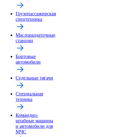
Грузопассажирская
спецтехника
Маслораздаточные
станции
Бортовые
автомобили
Седельные тягачи
Специальная
техника
Командно-
штабные машины
и автомобили для
МЧС