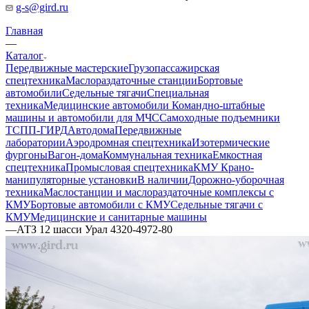
g-s@gird.ru
Главная
—
Каталог
Передвижные мастерские
Грузопассажирская
спецтехника
Маслораздаточные станции
Бортовые
автомобили
Седельные тягачи
Специальная
техника
Медицинские автомобили
Командно-штабные
машины и автомобили для МЧС
Самоходные подъемники
ТСПП-ГИРД
Автодома
Передвижные
лаборатории
Аэродромная спецтехника
Изотермические
фургоны
Вагон-дома
Коммунальная техника
Емкостная
спецтехника
Промысловая спецтехника
КМУ Крано-
манипуляторные установки
В наличии
Дорожно-уборочная
техника
Маслостанции и маслораздаточные комплексы с
КМУ
Бортовые автомобили с КМУ
Седельные тягачи с
КМУ
Медицинские и санитарные машины
—
АТЗ 12 шасси Урал 4320-4972-80