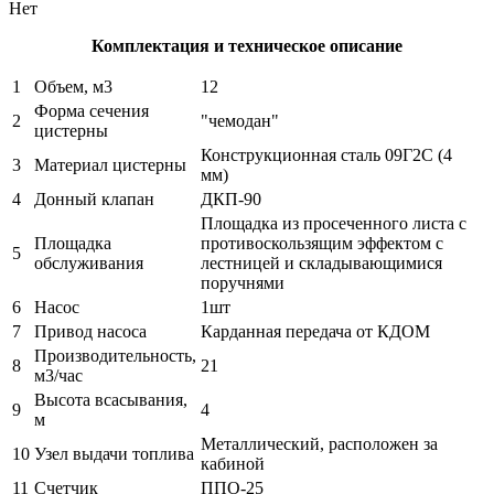
Нет
Комплектация и техническое описание
1
Объем, м3
12
Форма сечения
2
"чемодан"
цистерны
Конструкционная сталь 09Г2С (4
3
Материал цистерны
мм)
4
Донный клапан
ДКП-90
Площадка из просеченного листа с
Площадка
противоскользящим эффектом с
5
обслуживания
лестницей и складывающимися
поручнями
6
Насос
1шт
7
Привод насоса
Карданная передача от КДОМ
Производительность,
8
21
м3/час
Высота всасывания,
9
4
м
Металлический, расположен за
10
Узел выдачи топлива
кабиной
11
Счетчик
ППО-25