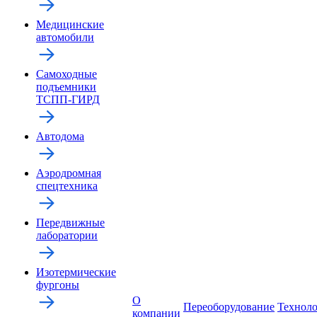
Медицинские
автомобили
Самоходные
подъемники
ТСПП-ГИРД
Автодома
Аэродромная
спецтехника
Передвижные
лаборатории
Изотермические
фургоны
О
Переоборудование
Технол
компании