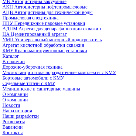
МВ Автоцистерны вакуумные
АКН Автоцистерны нефтепромысловые
АЦВ Автоцистерны для технической воды
Промысловая спецтехника
ППУ Передвижные паровые установки
АДПМ Агрегат для депарафинизации скважин
ЦА Цементированный агрегат
УМП Универсальный моторный подогреватель
Агрегат кислотной обработки скважин
КМУ Крано-манипуляторные установки
Каталог
В наличии
Дорожно-уборочная техника
Маслостанции и маслораздаточные комплексы с КМУ
Бортовые автомобили с КМУ
Седельные тягачи с КМУ
Медицинские и санитарные машины
О компании
О компании
Новости
Наша история
Наши разработки
Реквизиты
Вакансии
Контакты