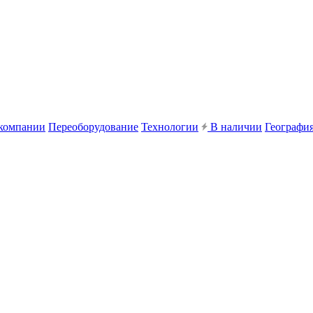
компании
Переоборудование
Технологии
В наличии
География