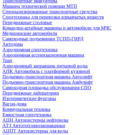
Транспортные эвакуаторы
Машина технической помощи МТП
Специализированные транспортные средства
Спецтехника для перевозки взрывчатых веществ
Передвижные столовые
Командно-штабные машины и автомобили для МЧС
Медицинские автомобили
Самоходные подъемники ТСПП-ГИРД
Автодома
Аэродромная спецтехника
Аэродромная ассенизационная машина
Трап
Аэродромный заправщик питьевой воды
АПК Автомобиль с платформой кузовной
Подъемно-транспортная машина Автолифт
Подъемно-транспортная машина Амбулифт
Самоходная площадка обслуживания СПО
Передвижные лаборатории
Изотермические фургоны
Вагон-дома
Коммунальная техника
Емкостная спецтехника
АЦН Автоцистерны нефтевозы
АТЗ Автотопливозаправщики
АЦПТ Автоцистерны для воды