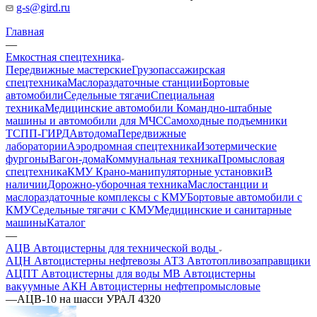
g-s@gird.ru
Главная
—
Емкостная спецтехника
Передвижные мастерские
Грузопассажирская
спецтехника
Маслораздаточные станции
Бортовые
автомобили
Седельные тягачи
Специальная
техника
Медицинские автомобили
Командно-штабные
машины и автомобили для МЧС
Самоходные подъемники
ТСПП-ГИРД
Автодома
Передвижные
лаборатории
Аэродромная спецтехника
Изотермические
фургоны
Вагон-дома
Коммунальная техника
Промысловая
спецтехника
КМУ Крано-манипуляторные установки
В
наличии
Дорожно-уборочная техника
Маслостанции и
маслораздаточные комплексы с КМУ
Бортовые автомобили с
КМУ
Седельные тягачи с КМУ
Медицинские и санитарные
машины
Каталог
—
АЦВ Автоцистерны для технической воды
АЦН Автоцистерны нефтевозы
АТЗ Автотопливозаправщики
АЦПТ Автоцистерны для воды
МВ Автоцистерны
вакуумные
АКН Автоцистерны нефтепромысловые
—
АЦВ-10 на шасси УРАЛ 4320