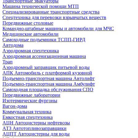
Транспортные эвакуаторы
Машина технической помощи МТП
Специализированные транспортные средства
Спецтехника для перевозки взрывчатых веществ
Передвижные столовые
Командно-штабные машины и автомобили для МЧС
Медицинские автомобили
Самоходные подъемники ТСПП-ГИРД
Автодома
Аэродромная спецтехника
Аэродромная ассенизационная машина
Трап
Аэродромный заправщик питьевой воды
АПК Автомобиль с платформой кузовной
Подъемно-транспортная машина Автолифт
Подъемно-транспортная машина Амбулифт
Самоходная площадка обслуживания СПО
Передвижные лаборатории
Изотермические фургоны
Вагон-дома
Коммунальная техника
Емкостная спецтехника
АЦН Автоцистерны нефтевозы
АТЗ Автотопливозаправщики
АЦПТ Автоцистерны для воды