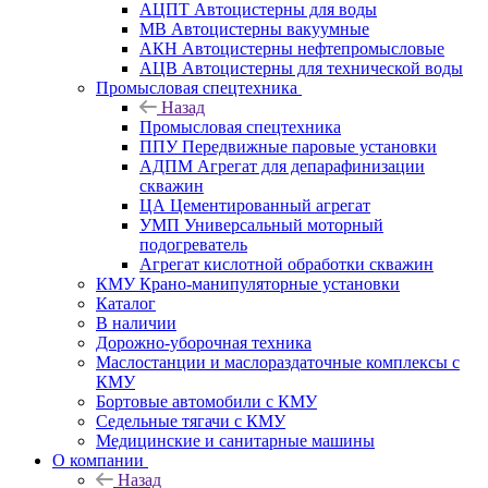
АЦПТ Автоцистерны для воды
МВ Автоцистерны вакуумные
АКН Автоцистерны нефтепромысловые
АЦВ Автоцистерны для технической воды
Промысловая спецтехника
Назад
Промысловая спецтехника
ППУ Передвижные паровые установки
АДПМ Агрегат для депарафинизации
скважин
ЦА Цементированный агрегат
УМП Универсальный моторный
подогреватель
Агрегат кислотной обработки скважин
КМУ Крано-манипуляторные установки
Каталог
В наличии
Дорожно-уборочная техника
Маслостанции и маслораздаточные комплексы с
КМУ
Бортовые автомобили с КМУ
Седельные тягачи с КМУ
Медицинские и санитарные машины
О компании
Назад