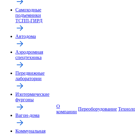
Самоходные
подъемники
ТСПП-ГИРД
Автодома
Аэродромная
спецтехника
Передвижные
лаборатории
Изотермические
фургоны
О
Переоборудование
Технол
компании
Вагон-дома
Коммунальная