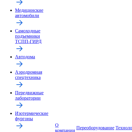
Медицинские
автомобили
Самоходные
подъемники
ТСПП-ГИРД
Автодома
Аэродромная
спецтехника
Передвижные
лаборатории
Изотермические
фургоны
О
Переоборудование
Технол
компании