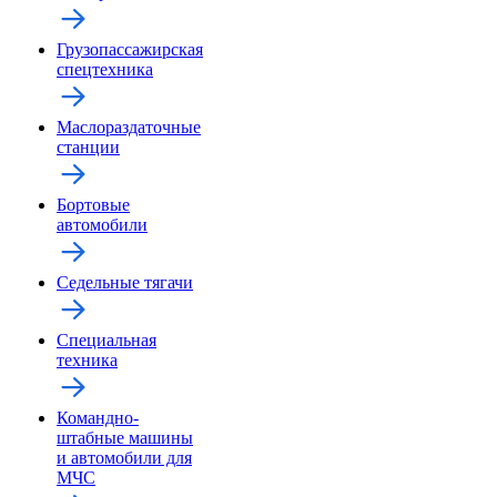
Грузопассажирская
спецтехника
Маслораздаточные
станции
Бортовые
автомобили
Седельные тягачи
Специальная
техника
Командно-
штабные машины
и автомобили для
МЧС