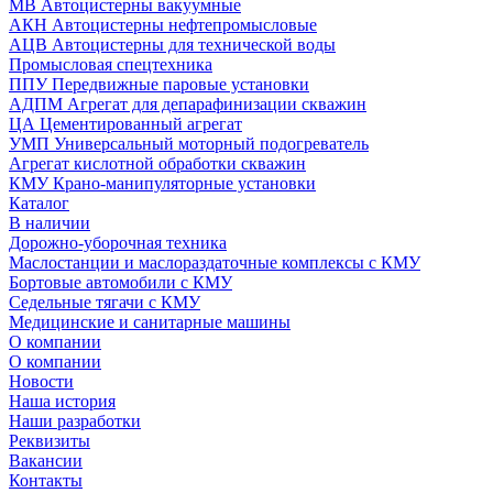
МВ Автоцистерны вакуумные
АКН Автоцистерны нефтепромысловые
АЦВ Автоцистерны для технической воды
Промысловая спецтехника
ППУ Передвижные паровые установки
АДПМ Агрегат для депарафинизации скважин
ЦА Цементированный агрегат
УМП Универсальный моторный подогреватель
Агрегат кислотной обработки скважин
КМУ Крано-манипуляторные установки
Каталог
В наличии
Дорожно-уборочная техника
Маслостанции и маслораздаточные комплексы с КМУ
Бортовые автомобили с КМУ
Седельные тягачи с КМУ
Медицинские и санитарные машины
О компании
О компании
Новости
Наша история
Наши разработки
Реквизиты
Вакансии
Контакты