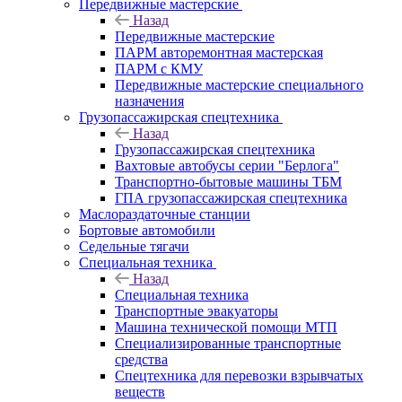
Передвижные мастерские
Назад
Передвижные мастерские
ПАРМ авторемонтная мастерская
ПАРМ с КМУ
Передвижные мастерские специального
назначения
Грузопассажирская спецтехника
Назад
Грузопассажирская спецтехника
Вахтовые автобусы серии "Берлога"
Транспортно-бытовые машины ТБМ
ГПА грузопассажирская спецтехника
Маслораздаточные станции
Бортовые автомобили
Седельные тягачи
Специальная техника
Назад
Специальная техника
Транспортные эвакуаторы
Машина технической помощи МТП
Специализированные транспортные
средства
Спецтехника для перевозки взрывчатых
веществ