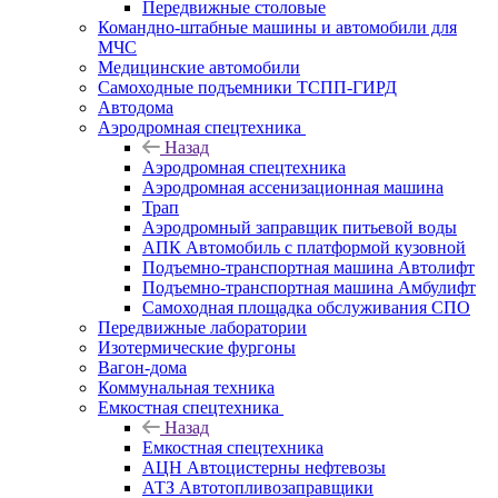
Передвижные столовые
Командно-штабные машины и автомобили для
МЧС
Медицинские автомобили
Самоходные подъемники ТСПП-ГИРД
Автодома
Аэродромная спецтехника
Назад
Аэродромная спецтехника
Аэродромная ассенизационная машина
Трап
Аэродромный заправщик питьевой воды
АПК Автомобиль с платформой кузовной
Подъемно-транспортная машина Автолифт
Подъемно-транспортная машина Амбулифт
Самоходная площадка обслуживания СПО
Передвижные лаборатории
Изотермические фургоны
Вагон-дома
Коммунальная техника
Емкостная спецтехника
Назад
Емкостная спецтехника
АЦН Автоцистерны нефтевозы
АТЗ Автотопливозаправщики