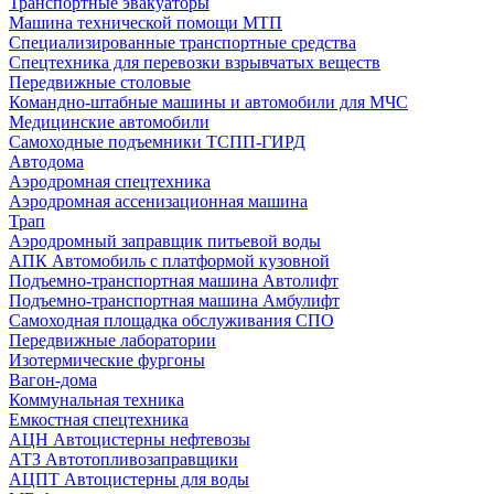
Транспортные эвакуаторы
Машина технической помощи МТП
Специализированные транспортные средства
Спецтехника для перевозки взрывчатых веществ
Передвижные столовые
Командно-штабные машины и автомобили для МЧС
Медицинские автомобили
Самоходные подъемники ТСПП-ГИРД
Автодома
Аэродромная спецтехника
Аэродромная ассенизационная машина
Трап
Аэродромный заправщик питьевой воды
АПК Автомобиль с платформой кузовной
Подъемно-транспортная машина Автолифт
Подъемно-транспортная машина Амбулифт
Самоходная площадка обслуживания СПО
Передвижные лаборатории
Изотермические фургоны
Вагон-дома
Коммунальная техника
Емкостная спецтехника
АЦН Автоцистерны нефтевозы
АТЗ Автотопливозаправщики
АЦПТ Автоцистерны для воды