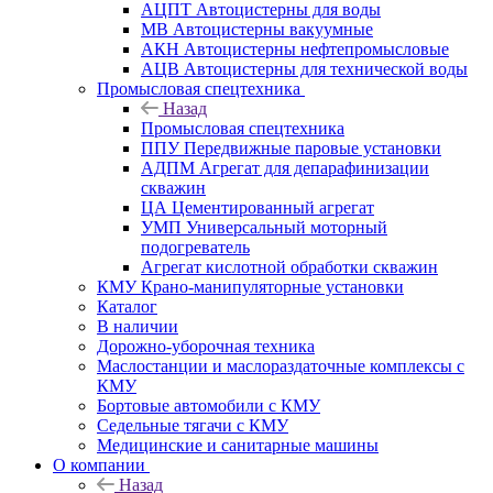
АЦПТ Автоцистерны для воды
МВ Автоцистерны вакуумные
АКН Автоцистерны нефтепромысловые
АЦВ Автоцистерны для технической воды
Промысловая спецтехника
Назад
Промысловая спецтехника
ППУ Передвижные паровые установки
АДПМ Агрегат для депарафинизации
скважин
ЦА Цементированный агрегат
УМП Универсальный моторный
подогреватель
Агрегат кислотной обработки скважин
КМУ Крано-манипуляторные установки
Каталог
В наличии
Дорожно-уборочная техника
Маслостанции и маслораздаточные комплексы с
КМУ
Бортовые автомобили с КМУ
Седельные тягачи с КМУ
Медицинские и санитарные машины
О компании
Назад