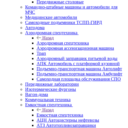
Передвижные столовые
Командно-штабные машины и автомобили для
МЧС
Медицинские автомобили
Самоходные подъемники ТСПП-ГИРД
Автодома
Аэродромная спецтехника
Назад
Аэродромная спецтехника
Аэродромная ассенизационная машина
Трап
Аэродромный заправщик питьевой воды
АПК Автомобиль с платформой кузовной
Подъемно-транспортная машина Автолифт
Подъемно-транспортная машина Амбулифт
Самоходная площадка обслуживания СПО
Передвижные лаборатории
Изотермические фургоны
Вагон-дома
Коммунальная техника
Емкостная спецтехника
Назад
Емкостная спецтехника
АЦН Автоцистерны нефтевозы
АТЗ Автотопливозаправщики