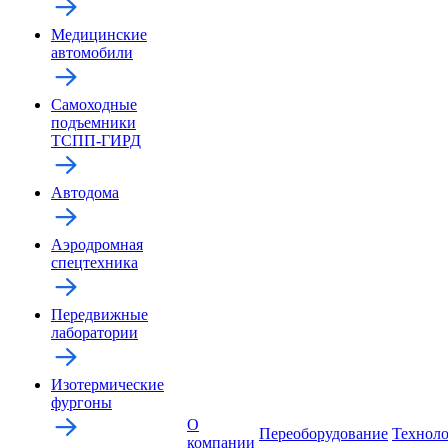
Медицинские
автомобили
Самоходные
подъемники
ТСПП-ГИРД
Автодома
Аэродромная
спецтехника
Передвижные
лаборатории
Изотермические
фургоны
О
Переоборудование
Технол
компании