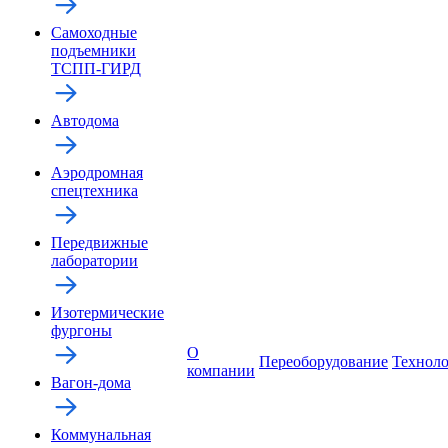
Самоходные
подъемники
ТСПП-ГИРД
Автодома
Аэродромная
спецтехника
Передвижные
лаборатории
Изотермические
фургоны
О
Переоборудование
Технол
компании
Вагон-дома
Коммунальная