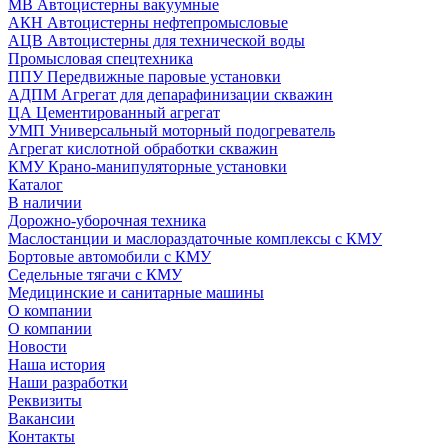
МВ Автоцистерны вакуумные
АКН Автоцистерны нефтепромысловые
АЦВ Автоцистерны для технической воды
Промысловая спецтехника
ППУ Передвижные паровые установки
АДПМ Агрегат для депарафинизации скважин
ЦА Цементированный агрегат
УМП Универсальный моторный подогреватель
Агрегат кислотной обработки скважин
КМУ Крано-манипуляторные установки
Каталог
В наличии
Дорожно-уборочная техника
Маслостанции и маслораздаточные комплексы с КМУ
Бортовые автомобили с КМУ
Седельные тягачи с КМУ
Медицинские и санитарные машины
О компании
О компании
Новости
Наша история
Наши разработки
Реквизиты
Вакансии
Контакты