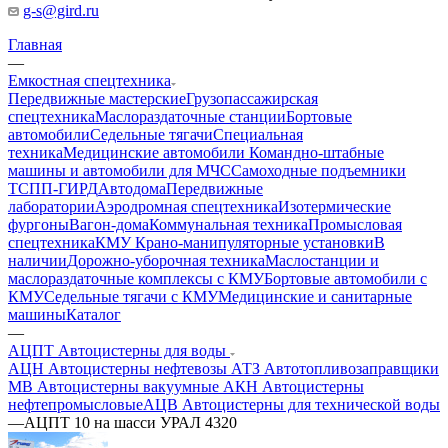
g-s@gird.ru
Главная
—
Емкостная спецтехника
Передвижные мастерские
Грузопассажирская
спецтехника
Маслораздаточные станции
Бортовые
автомобили
Седельные тягачи
Специальная
техника
Медицинские автомобили
Командно-штабные
машины и автомобили для МЧС
Самоходные подъемники
ТСПП-ГИРД
Автодома
Передвижные
лаборатории
Аэродромная спецтехника
Изотермические
фургоны
Вагон-дома
Коммунальная техника
Промысловая
спецтехника
КМУ Крано-манипуляторные установки
В
наличии
Дорожно-уборочная техника
Маслостанции и
маслораздаточные комплексы с КМУ
Бортовые автомобили с
КМУ
Седельные тягачи с КМУ
Медицинские и санитарные
машины
Каталог
—
АЦПТ Автоцистерны для воды
АЦН Автоцистерны нефтевозы
АТЗ Автотопливозаправщики
МВ Автоцистерны вакуумные
АКН Автоцистерны
нефтепромысловые
АЦВ Автоцистерны для технической воды
—
АЦПТ 10 на шасси УРАЛ 4320