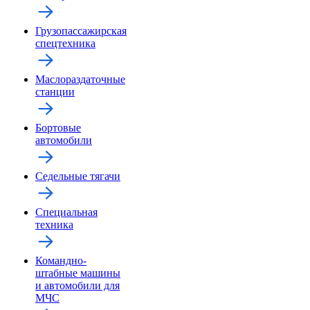
Грузопассажирская
спецтехника
Маслораздаточные
станции
Бортовые
автомобили
Седельные тягачи
Специальная
техника
Командно-
штабные машины
и автомобили для
МЧС