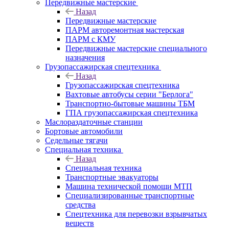
Передвижные мастерские
Назад
Передвижные мастерские
ПАРМ авторемонтная мастерская
ПАРМ с КМУ
Передвижные мастерские специального
назначения
Грузопассажирская спецтехника
Назад
Грузопассажирская спецтехника
Вахтовые автобусы серии "Берлога"
Транспортно-бытовые машины ТБМ
ГПА грузопассажирская спецтехника
Маслораздаточные станции
Бортовые автомобили
Седельные тягачи
Специальная техника
Назад
Специальная техника
Транспортные эвакуаторы
Машина технической помощи МТП
Специализированные транспортные
средства
Спецтехника для перевозки взрывчатых
веществ