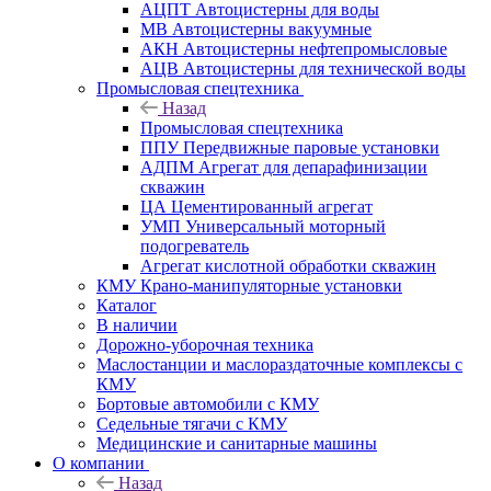
АЦПТ Автоцистерны для воды
МВ Автоцистерны вакуумные
АКН Автоцистерны нефтепромысловые
АЦВ Автоцистерны для технической воды
Промысловая спецтехника
Назад
Промысловая спецтехника
ППУ Передвижные паровые установки
АДПМ Агрегат для депарафинизации
скважин
ЦА Цементированный агрегат
УМП Универсальный моторный
подогреватель
Агрегат кислотной обработки скважин
КМУ Крано-манипуляторные установки
Каталог
В наличии
Дорожно-уборочная техника
Маслостанции и маслораздаточные комплексы с
КМУ
Бортовые автомобили с КМУ
Седельные тягачи с КМУ
Медицинские и санитарные машины
О компании
Назад