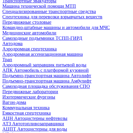
Транспортные эвакуаторы
Машина технической помощи МТП
Специализированные транспортные средства
Спецтехника для перевозки взрывчатых веществ
Передвижные столовые
Командно-штабные машины и автомобили для МЧС
Медицинские автомобили
Самоходные подъемники ТСПП-ГИРД
Автодома
Аэродромная спецтехника
Аэродромная ассенизационная машина
Трап
Аэродромный заправщик питьевой воды
АПК Автомобиль с платформой кузовной
Подъемно-транспортная машина Автолифт
Подъемно-транспортная машина Амбулифт
Самоходная площадка обслуживания СПО
Передвижные лаборатории
Изотермические фургоны
Вагон-дома
Коммунальная техника
Емкостная спецтехника
АЦН Автоцистерны нефтевозы
АТЗ Автотопливозаправщики
АЦПТ Автоцистерны для воды