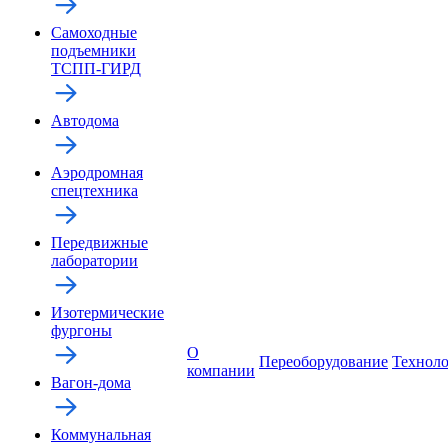
Самоходные
подъемники
ТСПП-ГИРД
Автодома
Аэродромная
спецтехника
Передвижные
лаборатории
Изотермические
фургоны
О
Переоборудование
Технол
компании
Вагон-дома
Коммунальная