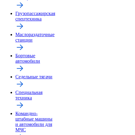
Грузопассажирская
спецтехника
Маслораздаточные
станции
Бортовые
автомобили
Седельные тягачи
Специальная
техника
Командно-
штабные машины
и автомобили для
МЧС