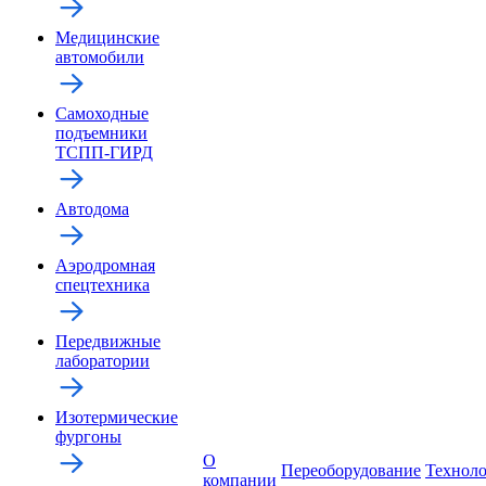
Медицинские
автомобили
Самоходные
подъемники
ТСПП-ГИРД
Автодома
Аэродромная
спецтехника
Передвижные
лаборатории
Изотермические
фургоны
О
Переоборудование
Технол
компании