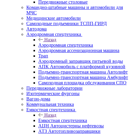
Передвижные столовые
Командно-штабные машины и автомобили для
МЧС
Медицинские автомобили
Самоходные подъемники ТСПП-ГИРД
Автодома
Аэродромная спецтехника
Назад
Аэродромная спецтехника
Аэродромная ассенизационная машина
Трап
Аэродромный заправщик питьевой воды
АПК Автомобиль с платформой кузовной
Подъемно-транспортная машина Автолифт
Подъемно-транспортная машина Амбулифт
Самоходная площадка обслуживания СПО
Передвижные лаборатории
Изотермические фургоны
Вагон-дома
Коммунальная техника
Емкостная спецтехника
Назад
Емкостная спецтехника
АЦН Автоцистерны нефтевозы
АТЗ Автотопливозаправщики