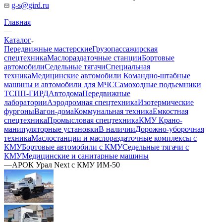
g-s@gird.ru
Главная
—
Каталог
Передвижные мастерские
Грузопассажирская
спецтехника
Маслораздаточные станции
Бортовые
автомобили
Седельные тягачи
Специальная
техника
Медицинские автомобили
Командно-штабные
машины и автомобили для МЧС
Самоходные подъемники
ТСПП-ГИРД
Автодома
Передвижные
лаборатории
Аэродромная спецтехника
Изотермические
фургоны
Вагон-дома
Коммунальная техника
Емкостная
спецтехника
Промысловая спецтехника
КМУ Крано-
манипуляторные установки
В наличии
Дорожно-уборочная
техника
Маслостанции и маслораздаточные комплексы с
КМУ
Бортовые автомобили с КМУ
Седельные тягачи с
КМУ
Медицинские и санитарные машины
—
АРОК Урал Next с КМУ ИМ-50