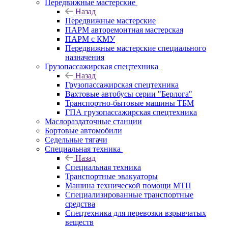
Передвижные мастерские
Назад
Передвижные мастерские
ПАРМ авторемонтная мастерская
ПАРМ с КМУ
Передвижные мастерские специального
назначения
Грузопассажирская спецтехника
Назад
Грузопассажирская спецтехника
Вахтовые автобусы серии "Берлога"
Транспортно-бытовые машины ТБМ
ГПА грузопассажирская спецтехника
Маслораздаточные станции
Бортовые автомобили
Седельные тягачи
Специальная техника
Назад
Специальная техника
Транспортные эвакуаторы
Машина технической помощи МТП
Специализированные транспортные
средства
Спецтехника для перевозки взрывчатых
веществ