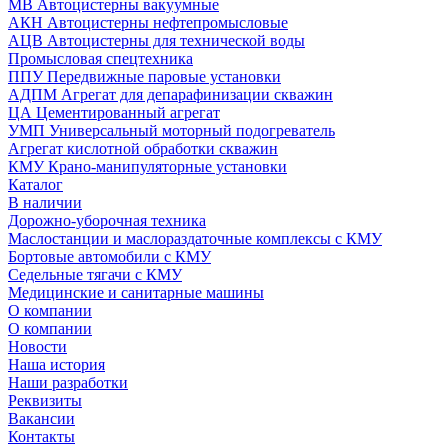
МВ Автоцистерны вакуумные
АКН Автоцистерны нефтепромысловые
АЦВ Автоцистерны для технической воды
Промысловая спецтехника
ППУ Передвижные паровые установки
АДПМ Агрегат для депарафинизации скважин
ЦА Цементированный агрегат
УМП Универсальный моторный подогреватель
Агрегат кислотной обработки скважин
КМУ Крано-манипуляторные установки
Каталог
В наличии
Дорожно-уборочная техника
Маслостанции и маслораздаточные комплексы с КМУ
Бортовые автомобили с КМУ
Седельные тягачи с КМУ
Медицинские и санитарные машины
О компании
О компании
Новости
Наша история
Наши разработки
Реквизиты
Вакансии
Контакты