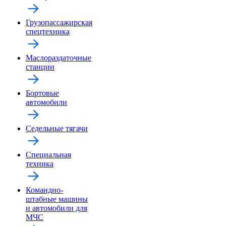
Грузопассажирская
спецтехника
Маслораздаточные
станции
Бортовые
автомобили
Седельные тягачи
Специальная
техника
Командно-
штабные машины
и автомобили для
МЧС