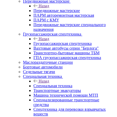
Передвижные мастерские
Назад
Передвижные мастерские
ПАРМ авторемонтная мастерская
ПАРМ с КМУ
Передвижные мастерские специального
назначения
Грузопассажирская спецтехника
Назад
Грузопассажирская спецтехника
Вахтовые автобусы серии "Берлога"
Транспортно-бытовые машины ТБМ
ГПА грузопассажирская спецтехника
Маслораздаточные станции
Бортовые автомобили
Седельные тягачи
Специальная техника
Назад
Специальная техника
Транспортные эвакуаторы
Машина технической помощи МТП
Специализированные транспортные
средства
Спецтехника для перевозки взрывчатых
веществ