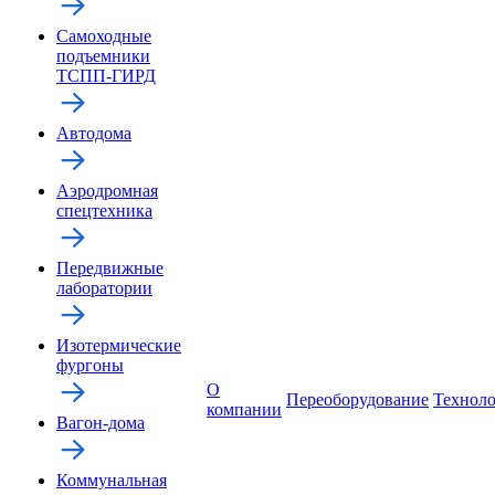
Самоходные
подъемники
ТСПП-ГИРД
Автодома
Аэродромная
спецтехника
Передвижные
лаборатории
Изотермические
фургоны
О
Переоборудование
Технол
компании
Вагон-дома
Коммунальная