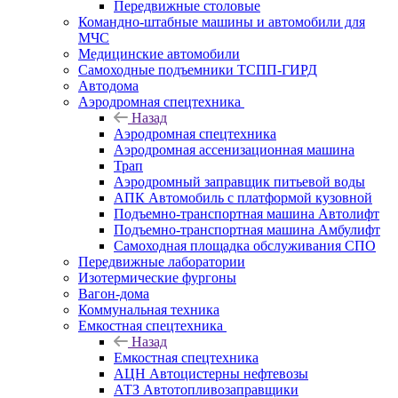
Передвижные столовые
Командно-штабные машины и автомобили для
МЧС
Медицинские автомобили
Самоходные подъемники ТСПП-ГИРД
Автодома
Аэродромная спецтехника
Назад
Аэродромная спецтехника
Аэродромная ассенизационная машина
Трап
Аэродромный заправщик питьевой воды
АПК Автомобиль с платформой кузовной
Подъемно-транспортная машина Автолифт
Подъемно-транспортная машина Амбулифт
Самоходная площадка обслуживания СПО
Передвижные лаборатории
Изотермические фургоны
Вагон-дома
Коммунальная техника
Емкостная спецтехника
Назад
Емкостная спецтехника
АЦН Автоцистерны нефтевозы
АТЗ Автотопливозаправщики