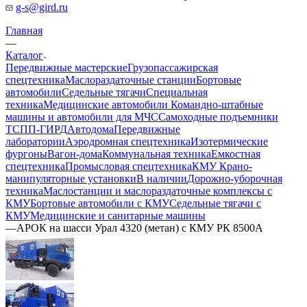
g-s@gird.ru
Главная
—
Каталог
Передвижные мастерские
Грузопассажирская
спецтехника
Маслораздаточные станции
Бортовые
автомобили
Седельные тягачи
Специальная
техника
Медицинские автомобили
Командно-штабные
машины и автомобили для МЧС
Самоходные подъемники
ТСПП-ГИРД
Автодома
Передвижные
лаборатории
Аэродромная спецтехника
Изотермические
фургоны
Вагон-дома
Коммунальная техника
Емкостная
спецтехника
Промысловая спецтехника
КМУ Крано-
манипуляторные установки
В наличии
Дорожно-уборочная
техника
Маслостанции и маслораздаточные комплексы с
КМУ
Бортовые автомобили с КМУ
Седельные тягачи с
КМУ
Медицинские и санитарные машины
—
АРОК на шасси Урал 4320 (метан) с КМУ РК 8500А