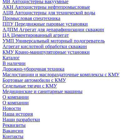
МВ Автоцистерны вакуумные
АКН Автоцистерны нефтепромысловые
АЦВ Автоцистерны для технической воды
Промысловая спецтехника
ППУ Передвижные паровые установки
АДПМ Агрегат для депарафинизации скважин
ЦА Цементированный агрегат
УМП Универсальный моторный подогреватель
Агрегат кислотной обработки скважин
КМУ Крано-манипуляторные установки
Каталог
В наличии
Дорожно-уборочная техника
Маслостанции и маслораздаточные комплексы с КМУ
Бортовые автомобили с КМУ
Седельные тягачи с КМУ
Медицинские и санитарные машины
О компании
О компании
Новости
Наша история
Наши разработки
Реквизиты
Вакансии
Контакты