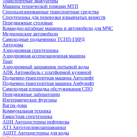
Транспортные эвакуаторы
Машина технической помощи МТП
Специализированные транспортные средства
Спецтехника для перевозки взрывчатых веществ
Передвижные столовые
Командно-штабные машины и автомобили для МЧС
Медицинские автомобили
Самоходные подъемники ТСПП-ГИРД
Автодома
Аэродромная спецтехника
Аэродромная ассенизационная машина
Трап
Аэродромный заправщик питьевой воды
АПК Автомобиль с платформой кузовной
Подъемно-транспортная машина Автолифт
Подъемно-транспортная машина Амбулифт
Самоходная площадка обслуживания СПО
Передвижные лаборатории
Изотермические фургоны
Вагон-дома
Коммунальная техника
Емкостная спецтехника
АЦН Автоцистерны нефтевозы
АТЗ Автотопливозаправщики
АЦПТ Автоцистерны для воды