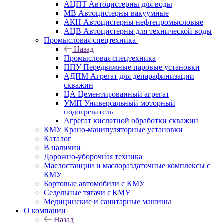
АЦПТ Автоцистерны для воды
МВ Автоцистерны вакуумные
АКН Автоцистерны нефтепромысловые
АЦВ Автоцистерны для технической воды
Промысловая спецтехника
Назад
Промысловая спецтехника
ППУ Передвижные паровые установки
АДПМ Агрегат для депарафинизации
скважин
ЦА Цементированный агрегат
УМП Универсальный моторный
подогреватель
Агрегат кислотной обработки скважин
КМУ Крано-манипуляторные установки
Каталог
В наличии
Дорожно-уборочная техника
Маслостанции и маслораздаточные комплексы с
КМУ
Бортовые автомобили с КМУ
Седельные тягачи с КМУ
Медицинские и санитарные машины
О компании
Назад