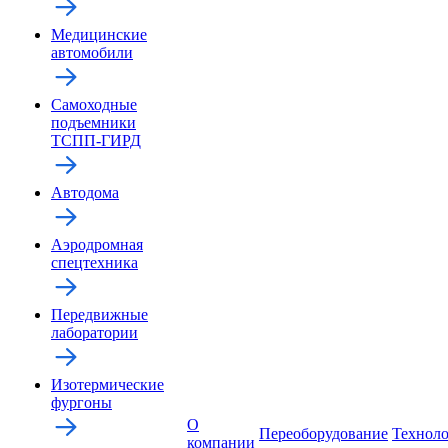
Медицинские
автомобили
Самоходные
подъемники
ТСПП-ГИРД
Автодома
Аэродромная
спецтехника
Передвижные
лаборатории
Изотермические
фургоны
О
Переоборудование
Технол
компании