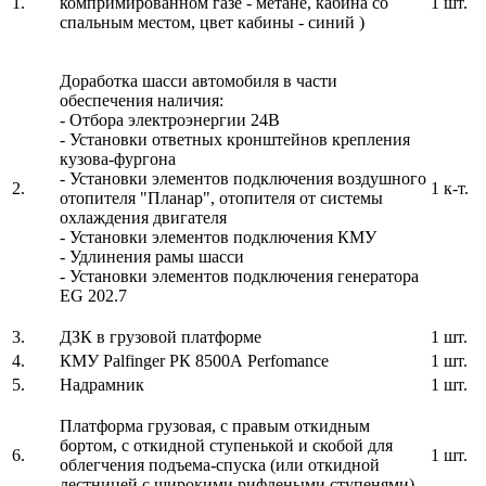
1.
компримированном газе - метане, кабина со
1 шт.
спальным местом, цвет кабины - синий )
Доработка шасси автомобиля в части
обеспечения наличия:
- Отбора электроэнергии 24В
- Установки ответных кронштейнов крепления
кузова-фургона
- Установки элементов подключения воздушного
2.
1 к-т.
отопителя "Планар", отопителя от системы
охлаждения двигателя
- Установки элементов подключения КМУ
- Удлинения рамы шасси
- Установки элементов подключения генератора
EG 202.7
3.
ДЗК в грузовой платформе
1 шт.
4.
КМУ Palfinger РК 8500А Perfomance
1 шт.
5.
Надрамник
1 шт.
Платформа грузовая, с правым откидным
бортом, с откидной ступенькой и скобой для
6.
1 шт.
облегчения подъема-спуска (или откидной
лестницей с широкими рифлеными ступенями)