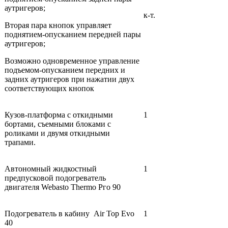
аутригеров;
к-т.
Вторая пара кнопок управляет
поднятием-опусканием передней пары
аутригеров;
Возможно одновременное управление
подъемом-опусканием передних и
задних аутригеров при нажатии двух
соответствующих кнопок
Кузов-платформа с откидными
1
бортами, съемными блоками с
роликами и двумя откидными
трапами.
Автономный жидкостный
1
предпусковой подогреватель
двигателя Webasto Thermo Рго 90
Подогреватель в кабину Air Top Evo
1
40