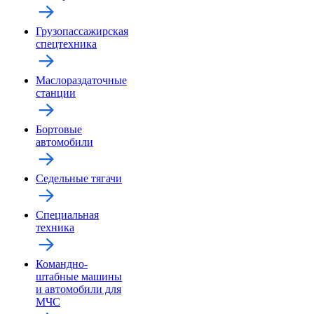
Грузопассажирская
спецтехника
Маслораздаточные
станции
Бортовые
автомобили
Седельные тягачи
Специальная
техника
Командно-
штабные машины
и автомобили для
МЧС