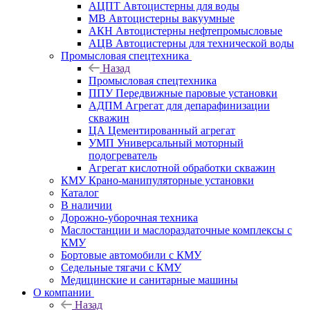
АЦПТ Автоцистерны для воды
МВ Автоцистерны вакуумные
АКН Автоцистерны нефтепромысловые
АЦВ Автоцистерны для технической воды
Промысловая спецтехника
Назад
Промысловая спецтехника
ППУ Передвижные паровые установки
АДПМ Агрегат для депарафинизации
скважин
ЦА Цементированный агрегат
УМП Универсальный моторный
подогреватель
Агрегат кислотной обработки скважин
КМУ Крано-манипуляторные установки
Каталог
В наличии
Дорожно-уборочная техника
Маслостанции и маслораздаточные комплексы с
КМУ
Бортовые автомобили с КМУ
Седельные тягачи с КМУ
Медицинские и санитарные машины
О компании
Назад