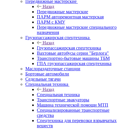
Передвижные мастерские
Назад
Передвижные мастерские
ПАРМ авторемонтная мастерская
ПАРМ с КМУ
Передвижные мастерские специального
назначения
Грузопассажирская спецтехника
Назад
Грузопассажирская спецтехника
Вахтовые автобусы серии "Берлога"
Транспортно-бытовые машины ТБМ
ГПА грузопассажирская спецтехника
Маслораздаточные станции
Бортовые автомобили
Седельные тягачи
Специальная техника
Назад
Специальная техника
Транспортные эвакуаторы
Машина технической помощи МТП
Специализированные транспортные
средства
Спецтехника для перевозки взрывчатых
веществ