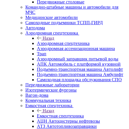
Передвижные столовые
Командно-штабные машины и автомобили для
МЧС
Медицинские автомобили
Самоходные подъемники ТСПП-ГИРД
Автодома
Аэродромная спецтехника
Назад
Аэродромная спецтехника
Аэродромная ассенизационная машина
Трап
Аэродромный заправщик питьевой воды
АПК Автомобиль с платформой кузовной
Подъемно-транспортная машина Автолифт
Подъемно-транспортная машина Амбулифт
Самоходная площадка обслуживания СПО
Передвижные лаборатории
Изотермические фургоны
Вагон-дома
Коммунальная техника
Емкостная спецтехника
Назад
Емкостная спецтехника
АЦН Автоцистерны нефтевозы
АТЗ Автотопливозаправщики