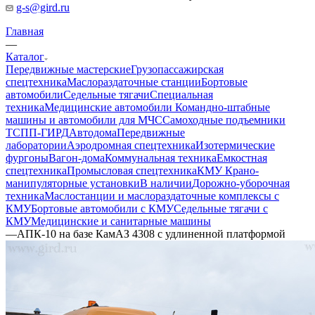
g-s@gird.ru
Главная
—
Каталог
Передвижные мастерские
Грузопассажирская
спецтехника
Маслораздаточные станции
Бортовые
автомобили
Седельные тягачи
Специальная
техника
Медицинские автомобили
Командно-штабные
машины и автомобили для МЧС
Самоходные подъемники
ТСПП-ГИРД
Автодома
Передвижные
лаборатории
Аэродромная спецтехника
Изотермические
фургоны
Вагон-дома
Коммунальная техника
Емкостная
спецтехника
Промысловая спецтехника
КМУ Крано-
манипуляторные установки
В наличии
Дорожно-уборочная
техника
Маслостанции и маслораздаточные комплексы с
КМУ
Бортовые автомобили с КМУ
Седельные тягачи с
КМУ
Медицинские и санитарные машины
—
АПК-10 на базе КамАЗ 4308 с удлиненной платформой