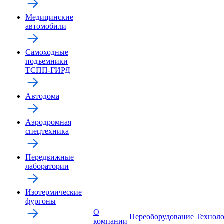
Медицинские
автомобили
Самоходные
подъемники
ТСПП-ГИРД
Автодома
Аэродромная
спецтехника
Передвижные
лаборатории
Изотермические
фургоны
О
Переоборудование
Технол
компании