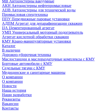
МВ Автоцистерны вакуумные
АКН Автоцистерны нефтепромысловые
АЦВ Автоцистерны для технической воды
Промысловая спецтехника
ППУ Передвижные паровые установки
АДПМ Агрегат для депарафинизации скважин
ЦА Цементированный агрегат
УМП Универсальный моторный подогреватель
Агрегат кислотной обработки скважин
КМУ Крано-манипуляторные установки
Каталог
В наличии
Дорожно-уборочная техника
Маслостанции и маслораздаточные комплексы с КМУ
Бортовые автомобили с КМУ
Седельные тягачи с КМУ
Медицинские и санитарные машины
О компании
О компании
Новости
Наша история
Наши разработки
Реквизиты
Вакансии
Контакты