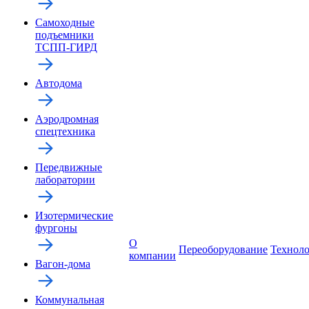
Самоходные
подъемники
ТСПП-ГИРД
Автодома
Аэродромная
спецтехника
Передвижные
лаборатории
Изотермические
фургоны
О
Переоборудование
Технол
компании
Вагон-дома
Коммунальная