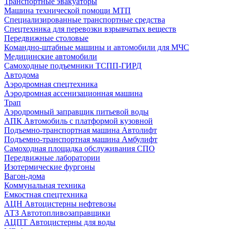
Транспортные эвакуаторы
Машина технической помощи МТП
Специализированные транспортные средства
Спецтехника для перевозки взрывчатых веществ
Передвижные столовые
Командно-штабные машины и автомобили для МЧС
Медицинские автомобили
Самоходные подъемники ТСПП-ГИРД
Автодома
Аэродромная спецтехника
Аэродромная ассенизационная машина
Трап
Аэродромный заправщик питьевой воды
АПК Автомобиль с платформой кузовной
Подъемно-транспортная машина Автолифт
Подъемно-транспортная машина Амбулифт
Самоходная площадка обслуживания СПО
Передвижные лаборатории
Изотермические фургоны
Вагон-дома
Коммунальная техника
Емкостная спецтехника
АЦН Автоцистерны нефтевозы
АТЗ Автотопливозаправщики
АЦПТ Автоцистерны для воды