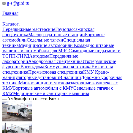
g-s@gird.ru
Главная
—
Каталог
Передвижные мастерские
Грузопассажирская
спецтехника
Маслораздаточные станции
Бортовые
автомобили
Седельные тягачи
Специальная
техника
Медицинские автомобили
Командно-штабные
машины и автомобили для МЧС
Самоходные подъемники
ТСПП-ГИРД
Автодома
Передвижные
лаборатории
Аэродромная спецтехника
Изотермические
фургоны
Вагон-дома
Коммунальная техника
Емкостная
спецтехника
Промысловая спецтехника
КМУ Крано-
манипуляторные установки
В наличии
Дорожно-уборочная
техника
Маслостанции и маслораздаточные комплексы с
КМУ
Бортовые автомобили с КМУ
Седельные тягачи с
КМУ
Медицинские и санитарные машины
—
Амбулифт на шасси Isuzu