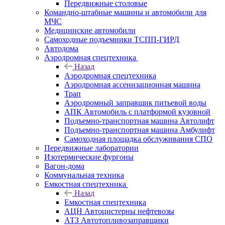
Передвижные столовые
Командно-штабные машины и автомобили для
МЧС
Медицинские автомобили
Самоходные подъемники ТСПП-ГИРД
Автодома
Аэродромная спецтехника
Назад
Аэродромная спецтехника
Аэродромная ассенизационная машина
Трап
Аэродромный заправщик питьевой воды
АПК Автомобиль с платформой кузовной
Подъемно-транспортная машина Автолифт
Подъемно-транспортная машина Амбулифт
Самоходная площадка обслуживания СПО
Передвижные лаборатории
Изотермические фургоны
Вагон-дома
Коммунальная техника
Емкостная спецтехника
Назад
Емкостная спецтехника
АЦН Автоцистерны нефтевозы
АТЗ Автотопливозаправщики