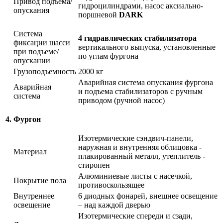
Привод подъема/
гидроцилиндрами, насос аксиально-
опускания
поршневой
DARK
Система
4 гидравлических стабилизатора
фиксации шасси
вертикального выпуска, установленные
при подъеме/
по углам фургона
опускании
Грузоподъемность
2000 кг
Аварийная система опускания фургона
Аварийная
и подъема стабилизаторов с ручным
система
приводом (ручной насос)
4.
Фургон
Изотермические сэндвич-панели,
наружная и внутренняя облицовка -
Материал
плакированный металл, утеплитель -
стиропен
Алюминиевые листы с насечкой,
Покрытие пола
противоскользящее
Внутреннее
6 диодных фонарей, внешнее освещение
освещение
– над каждой дверью
Изотермические спереди и сзади,