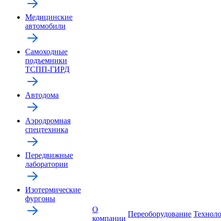
Медицинские
автомобили
Самоходные
подъемники
ТСПП-ГИРД
Автодома
Аэродромная
спецтехника
Передвижные
лаборатории
Изотермические
фургоны
О
Переоборудование
Технол
компании