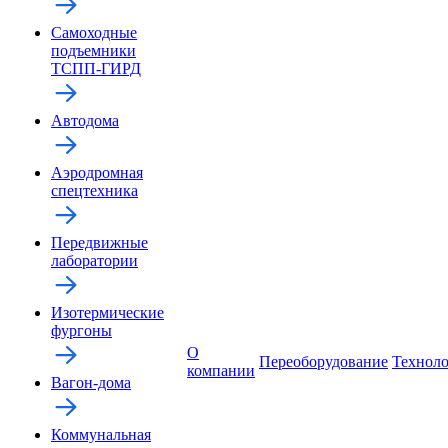
Самоходные
подъемники
ТСПП-ГИРД
Автодома
Аэродромная
спецтехника
Передвижные
лаборатории
Изотермические
фургоны
О
Переоборудование
Технол
компании
Вагон-дома
Коммунальная