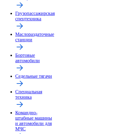
Грузопассажирская
спецтехника
Маслораздаточные
станции
Бортовые
автомобили
Седельные тягачи
Специальная
техника
Командно-
штабные машины
и автомобили для
МЧС