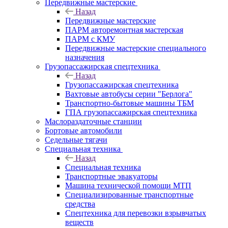
Передвижные мастерские
Назад
Передвижные мастерские
ПАРМ авторемонтная мастерская
ПАРМ с КМУ
Передвижные мастерские специального
назначения
Грузопассажирская спецтехника
Назад
Грузопассажирская спецтехника
Вахтовые автобусы серии "Берлога"
Транспортно-бытовые машины ТБМ
ГПА грузопассажирская спецтехника
Маслораздаточные станции
Бортовые автомобили
Седельные тягачи
Специальная техника
Назад
Специальная техника
Транспортные эвакуаторы
Машина технической помощи МТП
Специализированные транспортные
средства
Спецтехника для перевозки взрывчатых
веществ