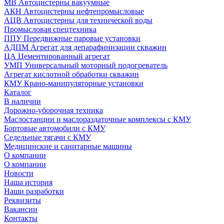
МВ Автоцистерны вакуумные
АКН Автоцистерны нефтепромысловые
АЦВ Автоцистерны для технической воды
Промысловая спецтехника
ППУ Передвижные паровые установки
АДПМ Агрегат для депарафинизации скважин
ЦА Цементированный агрегат
УМП Универсальный моторный подогреватель
Агрегат кислотной обработки скважин
КМУ Крано-манипуляторные установки
Каталог
В наличии
Дорожно-уборочная техника
Маслостанции и маслораздаточные комплексы с КМУ
Бортовые автомобили с КМУ
Седельные тягачи с КМУ
Медицинские и санитарные машины
О компании
О компании
Новости
Наша история
Наши разработки
Реквизиты
Вакансии
Контакты