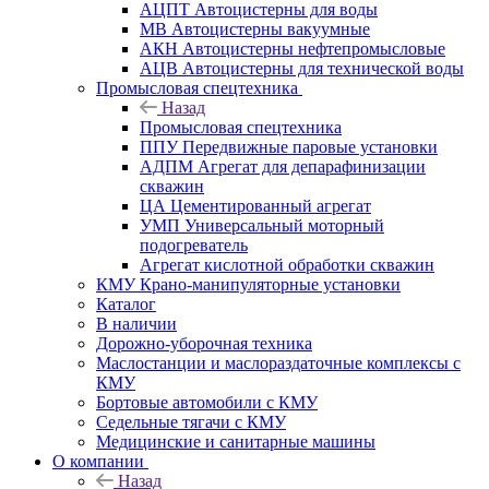
АЦПТ Автоцистерны для воды
МВ Автоцистерны вакуумные
АКН Автоцистерны нефтепромысловые
АЦВ Автоцистерны для технической воды
Промысловая спецтехника
Назад
Промысловая спецтехника
ППУ Передвижные паровые установки
АДПМ Агрегат для депарафинизации
скважин
ЦА Цементированный агрегат
УМП Универсальный моторный
подогреватель
Агрегат кислотной обработки скважин
КМУ Крано-манипуляторные установки
Каталог
В наличии
Дорожно-уборочная техника
Маслостанции и маслораздаточные комплексы с
КМУ
Бортовые автомобили с КМУ
Седельные тягачи с КМУ
Медицинские и санитарные машины
О компании
Назад