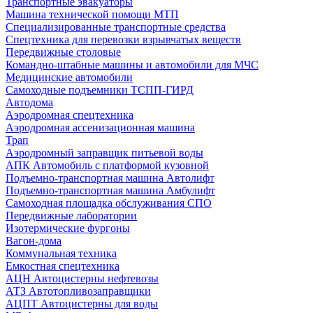
Транспортные эвакуаторы
Машина технической помощи МТП
Специализированные транспортные средства
Спецтехника для перевозки взрывчатых веществ
Передвижные столовые
Командно-штабные машины и автомобили для МЧС
Медицинские автомобили
Самоходные подъемники ТСПП-ГИРД
Автодома
Аэродромная спецтехника
Аэродромная ассенизационная машина
Трап
Аэродромный заправщик питьевой воды
АПК Автомобиль с платформой кузовной
Подъемно-транспортная машина Автолифт
Подъемно-транспортная машина Амбулифт
Самоходная площадка обслуживания СПО
Передвижные лаборатории
Изотермические фургоны
Вагон-дома
Коммунальная техника
Емкостная спецтехника
АЦН Автоцистерны нефтевозы
АТЗ Автотопливозаправщики
АЦПТ Автоцистерны для воды