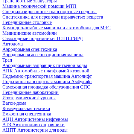
Транспортные эвакуаторы
Машина технической помощи МТП
Специализированные транспортные средства
Спецтехника для перевозки взрывчатых веществ
Передвижные столовые
Командно-штабные машины и автомобили для МЧС
Медицинские автомобили
Самоходные подъемники ТСПП-ГИРД
Автодома
Аэродромная спецтехника
Аэродромная ассенизационная машина
Трап
Аэродромный заправщик питьевой воды
АПК Автомобиль с платформой кузовной
Подъемно-транспортная машина Автолифт
Подъемно-транспортная машина Амбулифт
Самоходная площадка обслуживания СПО
Передвижные лаборатории
Изотермические фургоны
Вагон-дома
Коммунальная техника
Емкостная спецтехника
АЦН Автоцистерны нефтевозы
АТЗ Автотопливозаправщики
АЦПТ Автоцистерны для воды