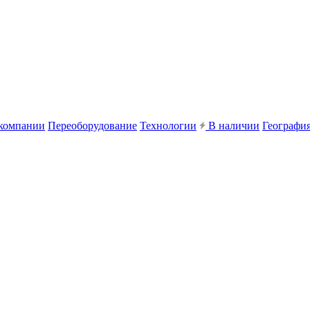
компании
Переоборудование
Технологии
В наличии
География