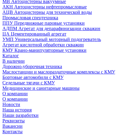
МВ Автоцистерны вакуумные
АКН Автоцистерны нефтепромысловые
АЦВ Автоцистерны для технической воды
Промысловая спецтехника
ППУ Передвижные паровые установки
АДПМ Агрегат для депарафинизации скважин
ЦА Цементированный агрегат
УМП Универсальный моторный подогреватель
Агрегат кислотной обработки скважин
КМУ Крано-манипуляторные установки
Каталог
В наличии
Дорожно-уборочная техника
Маслостанции и маслораздаточные комплексы с КМУ
Бортовые автомобили с КМУ
Седельные тягачи с КМУ
Медицинские и санитарные машины
О компании
О компании
Новости
Наша история
Наши разработки
Реквизиты
Вакансии
Контакты