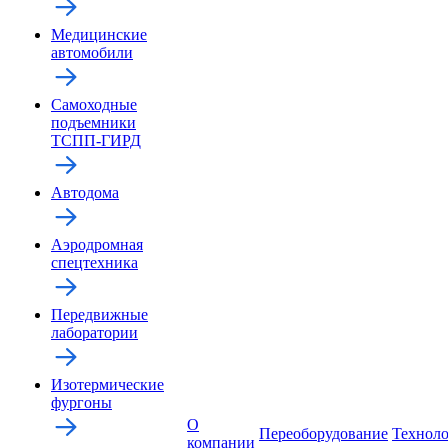
Медицинские
автомобили
Самоходные
подъемники
ТСПП-ГИРД
Автодома
Аэродромная
спецтехника
Передвижные
лаборатории
Изотермические
фургоны
О
Переоборудование
Технол
компании