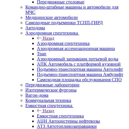
Передвижные столовые
Командно-штабные машины и автомобили для
МЧС
Медицинские автомобили
Самоходные подъемники ТСПП-ГИРД
Автодома
Аэродромная спецтехника
Назад
Аэродромная спецтехника
Аэродромная ассенизационная машина
Трап
Аэродромный заправщик питьевой воды
АПК Автомобиль с платформой кузовной
Подъемно-транспортная машина Автолифт
Подъемно-транспортная машина Амбулифт
Самоходная площадка обслуживания СПО
Передвижные лаборатории
Изотермические фургоны
Вагон-дома
Коммунальная техника
Емкостная спецтехника
Назад
Емкостная спецтехника
АЦН Автоцистерны нефтевозы
АТЗ Автотопливозаправщики