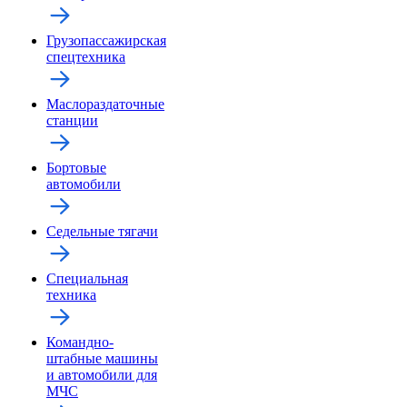
Грузопассажирская
спецтехника
Маслораздаточные
станции
Бортовые
автомобили
Седельные тягачи
Специальная
техника
Командно-
штабные машины
и автомобили для
МЧС