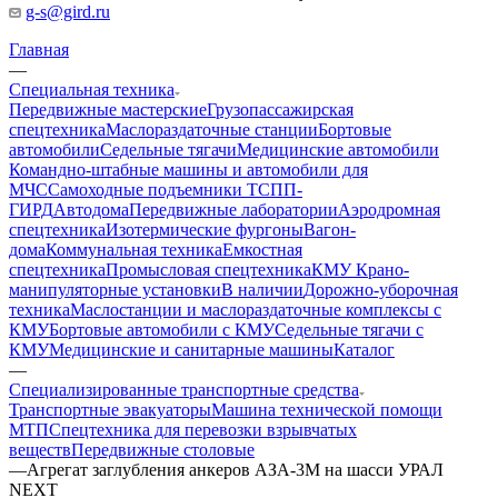
g-s@gird.ru
Главная
—
Специальная техника
Передвижные мастерские
Грузопассажирская
спецтехника
Маслораздаточные станции
Бортовые
автомобили
Седельные тягачи
Медицинские автомобили
Командно-штабные машины и автомобили для
МЧС
Самоходные подъемники ТСПП-
ГИРД
Автодома
Передвижные лаборатории
Аэродромная
спецтехника
Изотермические фургоны
Вагон-
дома
Коммунальная техника
Емкостная
спецтехника
Промысловая спецтехника
КМУ Крано-
манипуляторные установки
В наличии
Дорожно-уборочная
техника
Маслостанции и маслораздаточные комплексы с
КМУ
Бортовые автомобили с КМУ
Седельные тягачи с
КМУ
Медицинские и санитарные машины
Каталог
—
Специализированные транспортные средства
Транспортные эвакуаторы
Машина технической помощи
МТП
Спецтехника для перевозки взрывчатых
веществ
Передвижные столовые
—
Агрегат заглубления анкеров АЗА-3М на шасси УРАЛ
NEXT