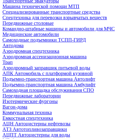
Транспортные эвакуаторы
Машина технической помощи МТП
Специализированные транспортные средства
Спецтехника для перевозки взрывчатых веществ
Передвижные столовые
Командно-штабные машины и автомобили для МЧС
Медицинские автомобили
Самоходные подъемники ТСПП-ГИРД
Автодома
Аэродромная спецтехника
Аэродромная ассенизационная машина
Трап
Аэродромный заправщик питьевой воды
АПК Автомобиль с платформой кузовной
Подъемно-транспортная машина Автолифт
Подъемно-транспортная машина Амбулифт
Самоходная площадка обслуживания СПО
Передвижные лаборатории
Изотермические фургоны
Вагон-дома
Коммунальная техника
Емкостная спецтехника
АЦН Автоцистерны нефтевозы
АТЗ Автотопливозаправщики
АЦПТ Автоцистерны для воды