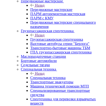
Передвижные мастерские
Назад
Передвижные мастерские
ПАРМ авторемонтная мастерская
ПАРМ с КМУ
Передвижные мастерские специального
назначения
Грузопассажирская спецтехника
Назад
Грузопассажирская спецтехника
Вахтовые автобусы серии "Берлога"
Транспортно-бытовые машины ТБМ
ГПА грузопассажирская спецтехника
Маслораздаточные станции
Бортовые автомобили
Седельные тягачи
Специальная техника
Назад
Специальная техника
Транспортные эвакуаторы
Машина технической помощи МТП
Специализированные транспортные
средства
Спецтехника для перевозки взрывчатых
веществ