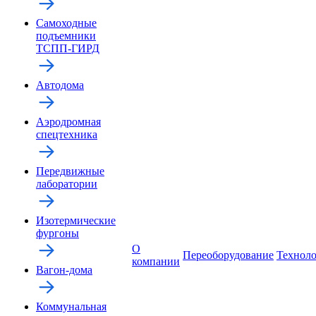
Самоходные
подъемники
ТСПП-ГИРД
Автодома
Аэродромная
спецтехника
Передвижные
лаборатории
Изотермические
фургоны
О
Переоборудование
Технол
компании
Вагон-дома
Коммунальная