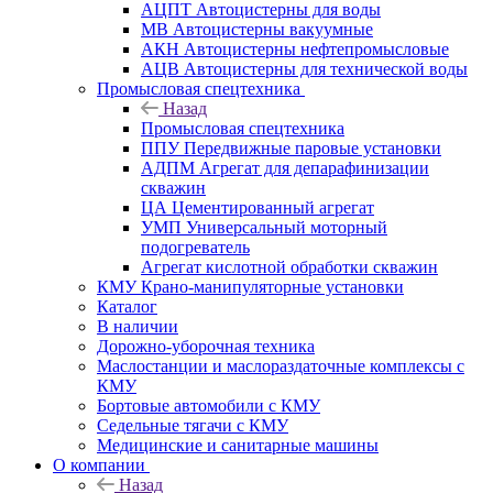
АЦПТ Автоцистерны для воды
МВ Автоцистерны вакуумные
АКН Автоцистерны нефтепромысловые
АЦВ Автоцистерны для технической воды
Промысловая спецтехника
Назад
Промысловая спецтехника
ППУ Передвижные паровые установки
АДПМ Агрегат для депарафинизации
скважин
ЦА Цементированный агрегат
УМП Универсальный моторный
подогреватель
Агрегат кислотной обработки скважин
КМУ Крано-манипуляторные установки
Каталог
В наличии
Дорожно-уборочная техника
Маслостанции и маслораздаточные комплексы с
КМУ
Бортовые автомобили с КМУ
Седельные тягачи с КМУ
Медицинские и санитарные машины
О компании
Назад