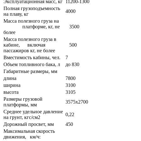
Эксплуатационная масс, кг
11200-1300
Полная грузоподъемность
4000
на плаву, кг
Масса полезного груза на
платформе, кг, не
3500
более
Масса полезного груза в
кабине, включая
500
пассажиров кг, не более
Вместимость кабины, чел.
7
Объем топливного бака, л
до 830
Габаритные размеры, мм
длина
7800
ширина
3100
высота
3105
Размеры грузовой
3575х2700
платформы, мм
Среднее удельное давление
0,22
на грунт, кгс/см2
Дорожный просвет, мм
450
Максимальная скорость
движения, км/ч: