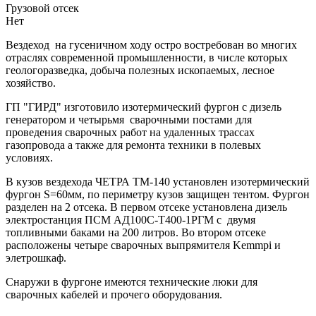
Грузовой отсек
Нет
Вездеход на гусеничном ходу остро востребован во многих
отраслях современной промышленности, в числе которых
геологоразведка, добыча полезных ископаемых, лесное
хозяйство.
ГП "ГИРД" изготовило изотермический фургон с дизель
генератором и четырьмя сварочными постами для
проведения сварочных работ на удаленных трассах
газопровода а также для ремонта техники в полевых
условиях.
В кузов вездехода ЧЕТРА ТМ-140 установлен изотермический
фургон S=60мм, по периметру кузов защищен тентом. Фургон
разделен на 2 отсека. В первом отсеке установлена дизель
электростанция ПСМ АД100С-Т400-1РГМ с двумя
топливными баками на 200 литров. Во втором отсеке
расположены четыре сварочных выпрямителя Kemmpi и
элетрошкаф.
Снаружи в фургоне имеются технические люки для
сварочных кабелей и прочего оборудования.