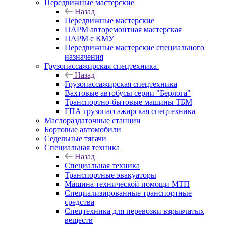
Передвижные мастерские
Назад
Передвижные мастерские
ПАРМ авторемонтная мастерская
ПАРМ с КМУ
Передвижные мастерские специального
назначения
Грузопассажирская спецтехника
Назад
Грузопассажирская спецтехника
Вахтовые автобусы серии "Берлога"
Транспортно-бытовые машины ТБМ
ГПА грузопассажирская спецтехника
Маслораздаточные станции
Бортовые автомобили
Седельные тягачи
Специальная техника
Назад
Специальная техника
Транспортные эвакуаторы
Машина технической помощи МТП
Специализированные транспортные
средства
Спецтехника для перевозки взрывчатых
веществ