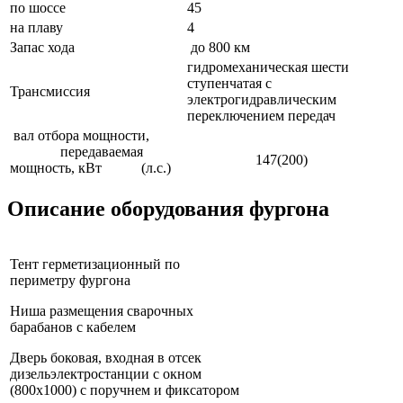
по шоссе
45
на плаву
4
Запас хода
до 800 км
гидромеханическая шести
ступенчатая с
Трансмиссия
электрогидравлическим
переключением передач
вал отбора мощности,
передаваемая
147(200)
мощность, кВт (л.с.)
Описание оборудования фургона
Тент герметизационный по
периметру фургона
Ниша размещения сварочных
барабанов с кабелем
Дверь боковая, входная в отсек
дизельэлектростанции с окном
(800x1000) с поручнем и фиксатором