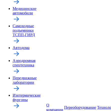
Медицинские
автомобили
Самоходные
подъемники
ТСПП-ГИРД
Автодома
Аэродромная
спецтехника
Передвижные
лаборатории
Изотермические
фургоны
О
Переоборудование
Технол
компании