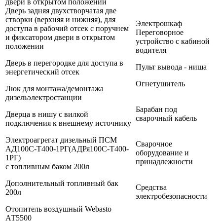
двери в открытом положении
Дверь задняя двухстворчатая две
створки (верхняя и нижняя), для
Электрошкаф
доступа в рабочий отсек с поручнем
Переговорное
и фиксатором двери в открытом
устройство с кабиной
положении
водителя
Дверь в перегородке для доступа в
Пульт вывода - ниша
энергетический отсек
Огнетушитель
Люк для монтажа/демонтажа
дизельэлектростанции
Барабан под
Дверца в нишу с вилкой
сварочный кабель
подключения к внешнему источнику
Электроагрегат дизельный ПСМ
Сварочное
АД100С-Т400-1РГ(АДРя100С-Т400-
оборудование и
1РГ)
принадлежности
с топливным баком 200л
Дополнительный топливный бак
Средства
200л
электробезопасности
Отопитель воздушный Webasto
АТ5500