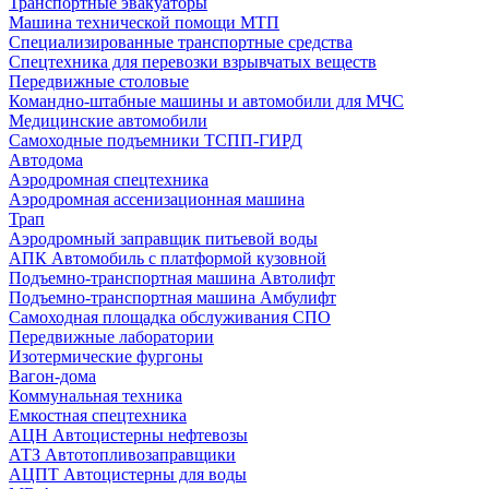
Транспортные эвакуаторы
Машина технической помощи МТП
Специализированные транспортные средства
Спецтехника для перевозки взрывчатых веществ
Передвижные столовые
Командно-штабные машины и автомобили для МЧС
Медицинские автомобили
Самоходные подъемники ТСПП-ГИРД
Автодома
Аэродромная спецтехника
Аэродромная ассенизационная машина
Трап
Аэродромный заправщик питьевой воды
АПК Автомобиль с платформой кузовной
Подъемно-транспортная машина Автолифт
Подъемно-транспортная машина Амбулифт
Самоходная площадка обслуживания СПО
Передвижные лаборатории
Изотермические фургоны
Вагон-дома
Коммунальная техника
Емкостная спецтехника
АЦН Автоцистерны нефтевозы
АТЗ Автотопливозаправщики
АЦПТ Автоцистерны для воды