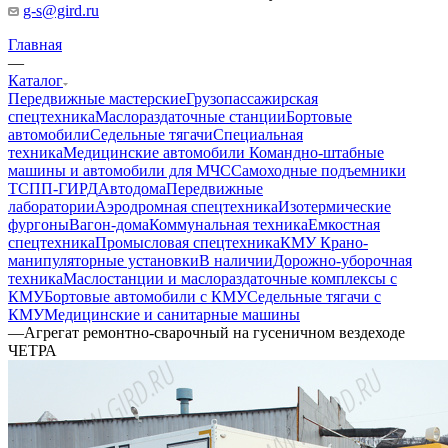
g-s@gird.ru
Главная
—
Каталог
Передвижные мастерские
Грузопассажирская
спецтехника
Маслораздаточные станции
Бортовые
автомобили
Седельные тягачи
Специальная
техника
Медицинские автомобили
Командно-штабные
машины и автомобили для МЧС
Самоходные подъемники
ТСПП-ГИРД
Автодома
Передвижные
лаборатории
Аэродромная спецтехника
Изотермические
фургоны
Вагон-дома
Коммунальная техника
Емкостная
спецтехника
Промысловая спецтехника
КМУ Крано-
манипуляторные установки
В наличии
Дорожно-уборочная
техника
Маслостанции и маслораздаточные комплексы с
КМУ
Бортовые автомобили с КМУ
Седельные тягачи с
КМУ
Медицинские и санитарные машины
—
Агрегат ремонтно-сварочный на гусеничном вездеходе
ЧЕТРА