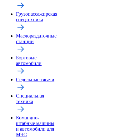
Грузопассажирская
спецтехника
Маслораздаточные
станции
Бортовые
автомобили
Седельные тягачи
Специальная
техника
Командно-
штабные машины
и автомобили для
МЧС