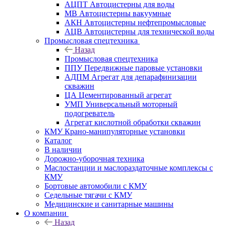
АЦПТ Автоцистерны для воды
МВ Автоцистерны вакуумные
АКН Автоцистерны нефтепромысловые
АЦВ Автоцистерны для технической воды
Промысловая спецтехника
Назад
Промысловая спецтехника
ППУ Передвижные паровые установки
АДПМ Агрегат для депарафинизации
скважин
ЦА Цементированный агрегат
УМП Универсальный моторный
подогреватель
Агрегат кислотной обработки скважин
КМУ Крано-манипуляторные установки
Каталог
В наличии
Дорожно-уборочная техника
Маслостанции и маслораздаточные комплексы с
КМУ
Бортовые автомобили с КМУ
Седельные тягачи с КМУ
Медицинские и санитарные машины
О компании
Назад