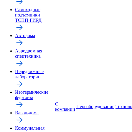
Самоходные
подъемники
ТСПП-ГИРД
Автодома
Аэродромная
спецтехника
Передвижные
лаборатории
Изотермические
фургоны
О
Переоборудование
Технол
компании
Вагон-дома
Коммунальная