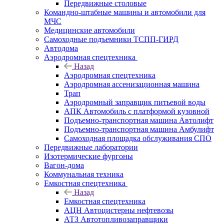
Передвижные столовые
Командно-штабные машины и автомобили для
МЧС
Медицинские автомобили
Самоходные подъемники ТСПП-ГИРД
Автодома
Аэродромная спецтехника
Назад
Аэродромная спецтехника
Аэродромная ассенизационная машина
Трап
Аэродромный заправщик питьевой воды
АПК Автомобиль с платформой кузовной
Подъемно-транспортная машина Автолифт
Подъемно-транспортная машина Амбулифт
Самоходная площадка обслуживания СПО
Передвижные лаборатории
Изотермические фургоны
Вагон-дома
Коммунальная техника
Емкостная спецтехника
Назад
Емкостная спецтехника
АЦН Автоцистерны нефтевозы
АТЗ Автотопливозаправщики