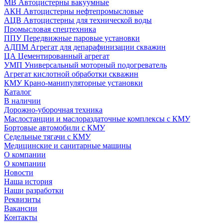
МВ Автоцистерны вакуумные
АКН Автоцистерны нефтепромысловые
АЦВ Автоцистерны для технической воды
Промысловая спецтехника
ППУ Передвижные паровые установки
АДПМ Агрегат для депарафинизации скважин
ЦА Цементированный агрегат
УМП Универсальный моторный подогреватель
Агрегат кислотной обработки скважин
КМУ Крано-манипуляторные установки
Каталог
В наличии
Дорожно-уборочная техника
Маслостанции и маслораздаточные комплексы с КМУ
Бортовые автомобили с КМУ
Седельные тягачи с КМУ
Медицинские и санитарные машины
О компании
О компании
Новости
Наша история
Наши разработки
Реквизиты
Вакансии
Контакты