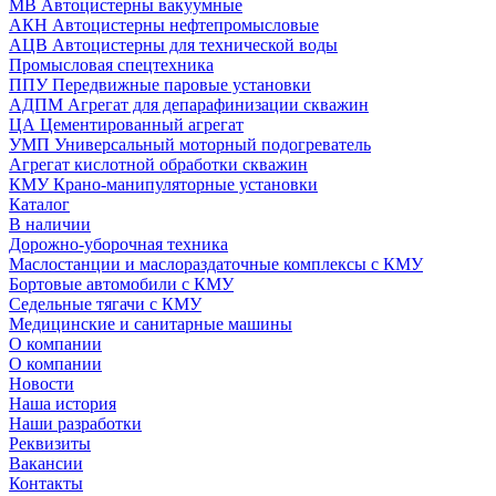
МВ Автоцистерны вакуумные
АКН Автоцистерны нефтепромысловые
АЦВ Автоцистерны для технической воды
Промысловая спецтехника
ППУ Передвижные паровые установки
АДПМ Агрегат для депарафинизации скважин
ЦА Цементированный агрегат
УМП Универсальный моторный подогреватель
Агрегат кислотной обработки скважин
КМУ Крано-манипуляторные установки
Каталог
В наличии
Дорожно-уборочная техника
Маслостанции и маслораздаточные комплексы с КМУ
Бортовые автомобили с КМУ
Седельные тягачи с КМУ
Медицинские и санитарные машины
О компании
О компании
Новости
Наша история
Наши разработки
Реквизиты
Вакансии
Контакты