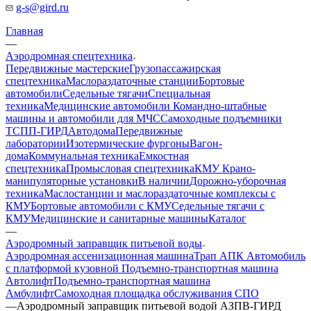
g-s@gird.ru
Главная
—
Аэродромная спецтехника
Передвижные мастерские
Грузопассажирская
спецтехника
Маслораздаточные станции
Бортовые
автомобили
Седельные тягачи
Специальная
техника
Медицинские автомобили
Командно-штабные
машины и автомобили для МЧС
Самоходные подъемники
ТСПП-ГИРД
Автодома
Передвижные
лаборатории
Изотермические фургоны
Вагон-
дома
Коммунальная техника
Емкостная
спецтехника
Промысловая спецтехника
КМУ Крано-
манипуляторные установки
В наличии
Дорожно-уборочная
техника
Маслостанции и маслораздаточные комплексы с
КМУ
Бортовые автомобили с КМУ
Седельные тягачи с
КМУ
Медицинские и санитарные машины
Каталог
—
Аэродромный заправщик питьевой воды
Аэродромная ассенизационная машина
Трап
АПК Автомобиль
с платформой кузовной
Подъемно-транспортная машина
Автолифт
Подъемно-транспортная машина
Амбулифт
Самоходная площадка обслуживания СПО
—
Аэродромный заправщик питьевой водой АЗПВ-ГИРД