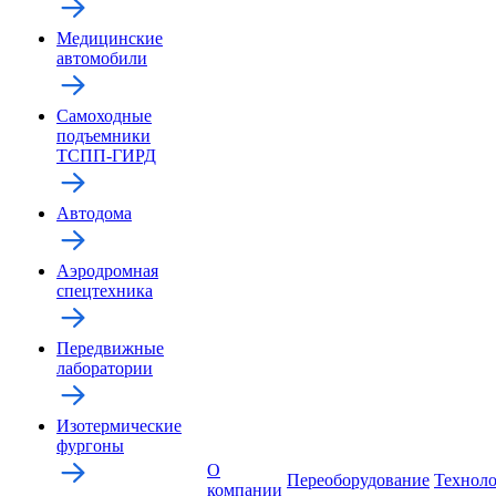
Медицинские
автомобили
Самоходные
подъемники
ТСПП-ГИРД
Автодома
Аэродромная
спецтехника
Передвижные
лаборатории
Изотермические
фургоны
О
Переоборудование
Технол
компании