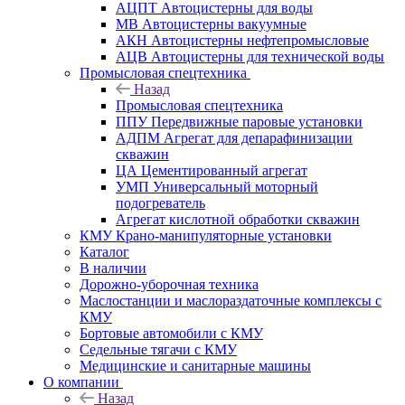
АЦПТ Автоцистерны для воды
МВ Автоцистерны вакуумные
АКН Автоцистерны нефтепромысловые
АЦВ Автоцистерны для технической воды
Промысловая спецтехника
Назад
Промысловая спецтехника
ППУ Передвижные паровые установки
АДПМ Агрегат для депарафинизации
скважин
ЦА Цементированный агрегат
УМП Универсальный моторный
подогреватель
Агрегат кислотной обработки скважин
КМУ Крано-манипуляторные установки
Каталог
В наличии
Дорожно-уборочная техника
Маслостанции и маслораздаточные комплексы с
КМУ
Бортовые автомобили с КМУ
Седельные тягачи с КМУ
Медицинские и санитарные машины
О компании
Назад