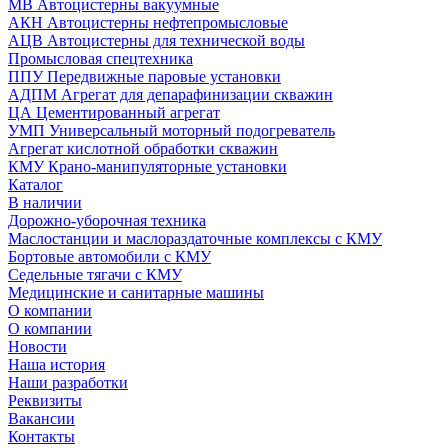
МВ Автоцистерны вакуумные
АКН Автоцистерны нефтепромысловые
АЦВ Автоцистерны для технической воды
Промысловая спецтехника
ППУ Передвижные паровые установки
АДПМ Агрегат для депарафинизации скважин
ЦА Цементированный агрегат
УМП Универсальный моторный подогреватель
Агрегат кислотной обработки скважин
КМУ Крано-манипуляторные установки
Каталог
В наличии
Дорожно-уборочная техника
Маслостанции и маслораздаточные комплексы с КМУ
Бортовые автомобили с КМУ
Седельные тягачи с КМУ
Медицинские и санитарные машины
О компании
О компании
Новости
Наша история
Наши разработки
Реквизиты
Вакансии
Контакты