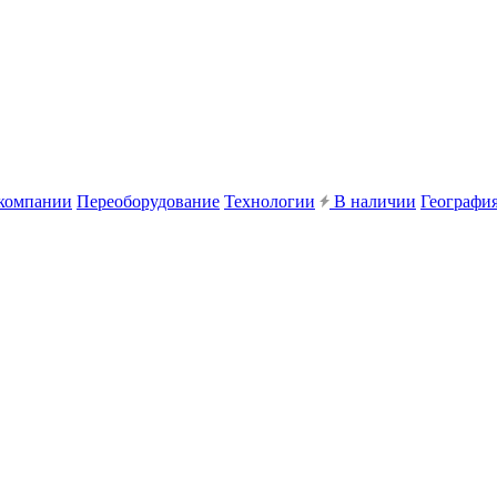
компании
Переоборудование
Технологии
В наличии
География