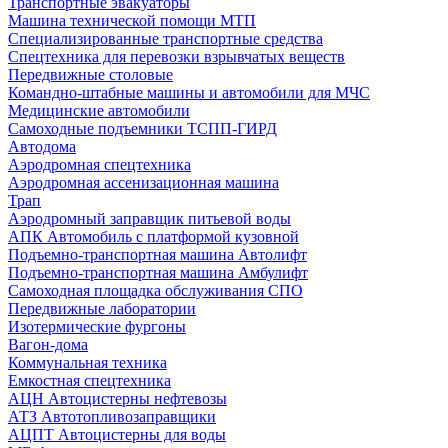
Транспортные эвакуаторы
Машина технической помощи МТП
Специализированные транспортные средства
Спецтехника для перевозки взрывчатых веществ
Передвижные столовые
Командно-штабные машины и автомобили для МЧС
Медицинские автомобили
Самоходные подъемники ТСПП-ГИРД
Автодома
Аэродромная спецтехника
Аэродромная ассенизационная машина
Трап
Аэродромный заправщик питьевой воды
АПК Автомобиль с платформой кузовной
Подъемно-транспортная машина Автолифт
Подъемно-транспортная машина Амбулифт
Самоходная площадка обслуживания СПО
Передвижные лаборатории
Изотермические фургоны
Вагон-дома
Коммунальная техника
Емкостная спецтехника
АЦН Автоцистерны нефтевозы
АТЗ Автотопливозаправщики
АЦПТ Автоцистерны для воды