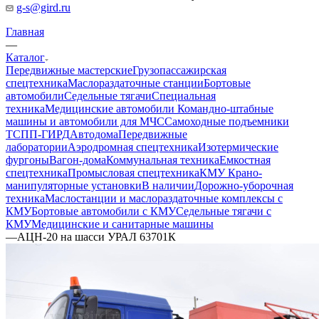
g-s@gird.ru
Главная
—
Каталог
Передвижные мастерские
Грузопассажирская
спецтехника
Маслораздаточные станции
Бортовые
автомобили
Седельные тягачи
Специальная
техника
Медицинские автомобили
Командно-штабные
машины и автомобили для МЧС
Самоходные подъемники
ТСПП-ГИРД
Автодома
Передвижные
лаборатории
Аэродромная спецтехника
Изотермические
фургоны
Вагон-дома
Коммунальная техника
Емкостная
спецтехника
Промысловая спецтехника
КМУ Крано-
манипуляторные установки
В наличии
Дорожно-уборочная
техника
Маслостанции и маслораздаточные комплексы с
КМУ
Бортовые автомобили с КМУ
Седельные тягачи с
КМУ
Медицинские и санитарные машины
—
АЦН-20 на шасси УРАЛ 63701К