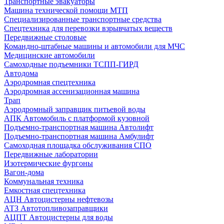
Транспортные эвакуаторы
Машина технической помощи МТП
Специализированные транспортные средства
Спецтехника для перевозки взрывчатых веществ
Передвижные столовые
Командно-штабные машины и автомобили для МЧС
Медицинские автомобили
Самоходные подъемники ТСПП-ГИРД
Автодома
Аэродромная спецтехника
Аэродромная ассенизационная машина
Трап
Аэродромный заправщик питьевой воды
АПК Автомобиль с платформой кузовной
Подъемно-транспортная машина Автолифт
Подъемно-транспортная машина Амбулифт
Самоходная площадка обслуживания СПО
Передвижные лаборатории
Изотермические фургоны
Вагон-дома
Коммунальная техника
Емкостная спецтехника
АЦН Автоцистерны нефтевозы
АТЗ Автотопливозаправщики
АЦПТ Автоцистерны для воды