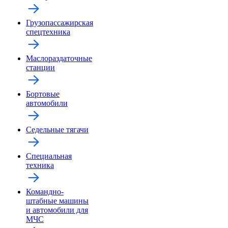
Грузопассажирская
спецтехника
Маслораздаточные
станции
Бортовые
автомобили
Седельные тягачи
Специальная
техника
Командно-
штабные машины
и автомобили для
МЧС