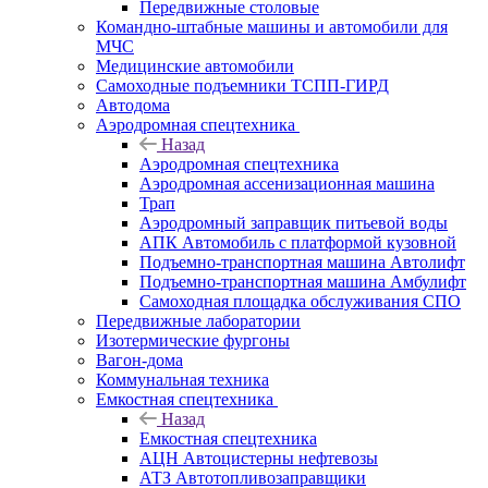
Передвижные столовые
Командно-штабные машины и автомобили для
МЧС
Медицинские автомобили
Самоходные подъемники ТСПП-ГИРД
Автодома
Аэродромная спецтехника
Назад
Аэродромная спецтехника
Аэродромная ассенизационная машина
Трап
Аэродромный заправщик питьевой воды
АПК Автомобиль с платформой кузовной
Подъемно-транспортная машина Автолифт
Подъемно-транспортная машина Амбулифт
Самоходная площадка обслуживания СПО
Передвижные лаборатории
Изотермические фургоны
Вагон-дома
Коммунальная техника
Емкостная спецтехника
Назад
Емкостная спецтехника
АЦН Автоцистерны нефтевозы
АТЗ Автотопливозаправщики