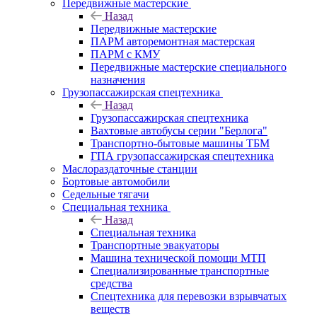
Передвижные мастерские
Назад
Передвижные мастерские
ПАРМ авторемонтная мастерская
ПАРМ с КМУ
Передвижные мастерские специального
назначения
Грузопассажирская спецтехника
Назад
Грузопассажирская спецтехника
Вахтовые автобусы серии "Берлога"
Транспортно-бытовые машины ТБМ
ГПА грузопассажирская спецтехника
Маслораздаточные станции
Бортовые автомобили
Седельные тягачи
Специальная техника
Назад
Специальная техника
Транспортные эвакуаторы
Машина технической помощи МТП
Специализированные транспортные
средства
Спецтехника для перевозки взрывчатых
веществ