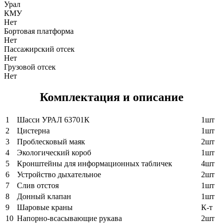
Урал
КМУ
Нет
Бортовая платформа
Нет
Пассажирский отсек
Нет
Грузовой отсек
Нет
Комплектация и описание
1
Шасси УРАЛ 63701К
1шт
2
Цистерна
1шт
3
Проблесковый маяк
2шт
4
Экологический короб
1шт
5
Кронштейны для информационных табличек
4шт
6
Устройство дыхательное
2шт
7
Слив отстоя
1шт
8
Донный клапан
1шт
9
Шаровые краны
К-т
10
Напорно-всасывающие рукава
2шт