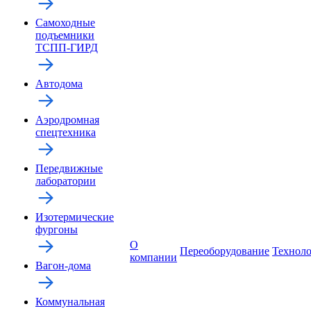
Самоходные
подъемники
ТСПП-ГИРД
Автодома
Аэродромная
спецтехника
Передвижные
лаборатории
Изотермические
фургоны
О
Переоборудование
Технол
компании
Вагон-дома
Коммунальная