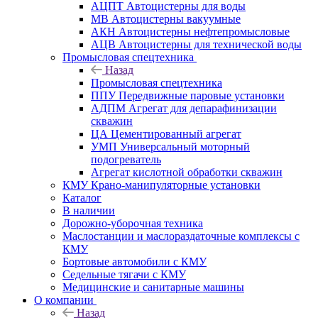
АЦПТ Автоцистерны для воды
МВ Автоцистерны вакуумные
АКН Автоцистерны нефтепромысловые
АЦВ Автоцистерны для технической воды
Промысловая спецтехника
Назад
Промысловая спецтехника
ППУ Передвижные паровые установки
АДПМ Агрегат для депарафинизации
скважин
ЦА Цементированный агрегат
УМП Универсальный моторный
подогреватель
Агрегат кислотной обработки скважин
КМУ Крано-манипуляторные установки
Каталог
В наличии
Дорожно-уборочная техника
Маслостанции и маслораздаточные комплексы с
КМУ
Бортовые автомобили с КМУ
Седельные тягачи с КМУ
Медицинские и санитарные машины
О компании
Назад