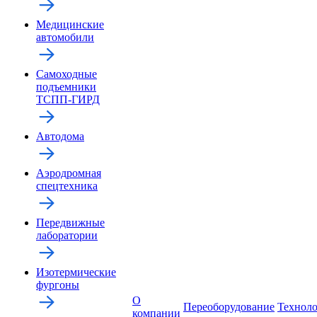
Медицинские
автомобили
Самоходные
подъемники
ТСПП-ГИРД
Автодома
Аэродромная
спецтехника
Передвижные
лаборатории
Изотермические
фургоны
О
Переоборудование
Технол
компании