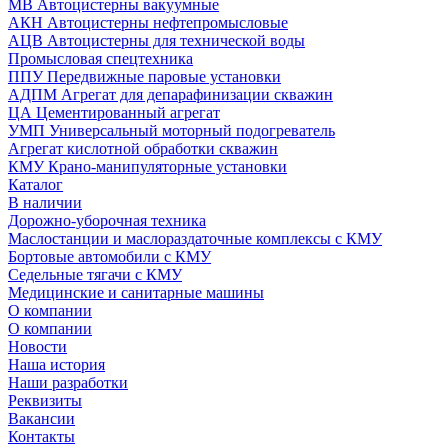
МВ Автоцистерны вакуумные
АКН Автоцистерны нефтепромысловые
АЦВ Автоцистерны для технической воды
Промысловая спецтехника
ППУ Передвижные паровые установки
АДПМ Агрегат для депарафинизации скважин
ЦА Цементированный агрегат
УМП Универсальный моторный подогреватель
Агрегат кислотной обработки скважин
КМУ Крано-манипуляторные установки
Каталог
В наличии
Дорожно-уборочная техника
Маслостанции и маслораздаточные комплексы с КМУ
Бортовые автомобили с КМУ
Седельные тягачи с КМУ
Медицинские и санитарные машины
О компании
О компании
Новости
Наша история
Наши разработки
Реквизиты
Вакансии
Контакты