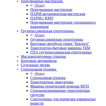
Передвижные мастерские
Назад
Передвижные мастерские
ПАРМ авторемонтная мастерская
ПАРМ с КМУ
Передвижные мастерские специального
назначения
Грузопассажирская спецтехника
Назад
Грузопассажирская спецтехника
Вахтовые автобусы серии "Берлога"
Транспортно-бытовые машины ТБМ
ГПА грузопассажирская спецтехника
Маслораздаточные станции
Бортовые автомобили
Седельные тягачи
Специальная техника
Назад
Специальная техника
Транспортные эвакуаторы
Машина технической помощи МТП
Специализированные транспортные
средства
Спецтехника для перевозки взрывчатых
веществ