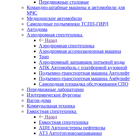
Передвижные столовые
Командно-штабные машины и автомобили для
МЧС
Медицинские автомобили
Самоходные подъемники ТСПП-ГИРД
Автодома
Аэродромная спецтехника
Назад
Аэродромная спецтехника
Аэродромная ассенизационная машина
Трап
Аэродромный заправщик питьевой воды
АПК Автомобиль с платформой кузовной
Подъемно-транспортная машина Автолифт
Подъемно-транспортная машина Амбулифт
Самоходная площадка обслуживания СПО
Передвижные лаборатории
Изотермические фургоны
Вагон-дома
Коммунальная техника
Емкостная спецтехника
Назад
Емкостная спецтехника
АЦН Автоцистерны нефтевозы
АТЗ Автотопливозаправщики