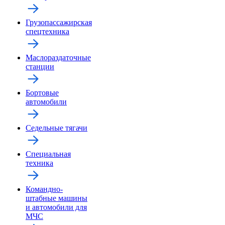
Грузопассажирская
спецтехника
Маслораздаточные
станции
Бортовые
автомобили
Седельные тягачи
Специальная
техника
Командно-
штабные машины
и автомобили для
МЧС