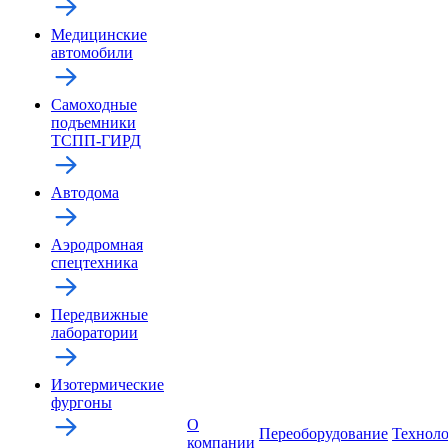
Медицинские
автомобили
Самоходные
подъемники
ТСПП-ГИРД
Автодома
Аэродромная
спецтехника
Передвижные
лаборатории
Изотермические
фургоны
О
Переоборудование
Технол
компании