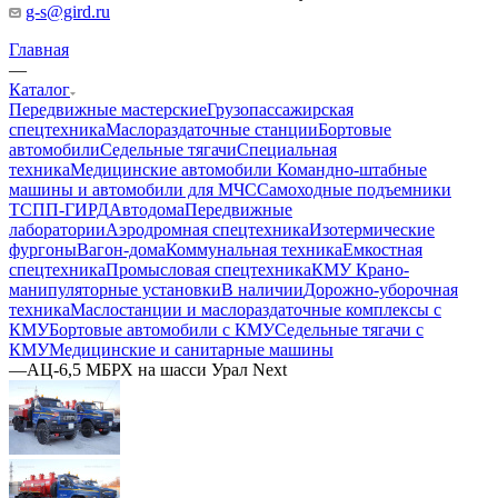
g-s@gird.ru
Главная
—
Каталог
Передвижные мастерские
Грузопассажирская
спецтехника
Маслораздаточные станции
Бортовые
автомобили
Седельные тягачи
Специальная
техника
Медицинские автомобили
Командно-штабные
машины и автомобили для МЧС
Самоходные подъемники
ТСПП-ГИРД
Автодома
Передвижные
лаборатории
Аэродромная спецтехника
Изотермические
фургоны
Вагон-дома
Коммунальная техника
Емкостная
спецтехника
Промысловая спецтехника
КМУ Крано-
манипуляторные установки
В наличии
Дорожно-уборочная
техника
Маслостанции и маслораздаточные комплексы с
КМУ
Бортовые автомобили с КМУ
Седельные тягачи с
КМУ
Медицинские и санитарные машины
—
АЦ-6,5 МБРХ на шасси Урал Next