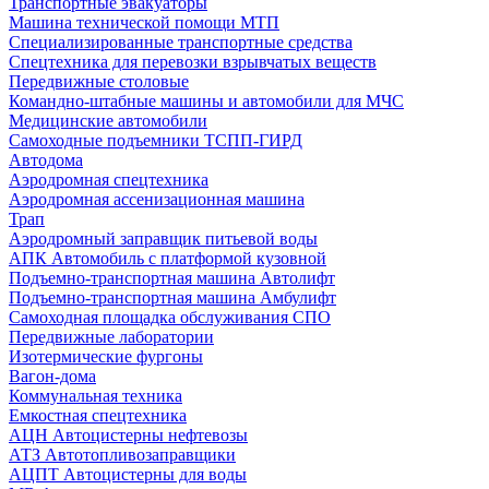
Транспортные эвакуаторы
Машина технической помощи МТП
Специализированные транспортные средства
Спецтехника для перевозки взрывчатых веществ
Передвижные столовые
Командно-штабные машины и автомобили для МЧС
Медицинские автомобили
Самоходные подъемники ТСПП-ГИРД
Автодома
Аэродромная спецтехника
Аэродромная ассенизационная машина
Трап
Аэродромный заправщик питьевой воды
АПК Автомобиль с платформой кузовной
Подъемно-транспортная машина Автолифт
Подъемно-транспортная машина Амбулифт
Самоходная площадка обслуживания СПО
Передвижные лаборатории
Изотермические фургоны
Вагон-дома
Коммунальная техника
Емкостная спецтехника
АЦН Автоцистерны нефтевозы
АТЗ Автотопливозаправщики
АЦПТ Автоцистерны для воды