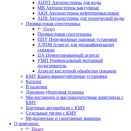
АЦПТ Автоцистерны для воды
МВ Автоцистерны вакуумные
АКН Автоцистерны нефтепромысловые
АЦВ Автоцистерны для технической воды
Промысловая спецтехника
Назад
Промысловая спецтехника
ППУ Передвижные паровые установки
АДПМ Агрегат для депарафинизации
скважин
ЦА Цементированный агрегат
УМП Универсальный моторный
подогреватель
Агрегат кислотной обработки скважин
КМУ Крано-манипуляторные установки
Каталог
В наличии
Дорожно-уборочная техника
Маслостанции и маслораздаточные комплексы с
КМУ
Бортовые автомобили с КМУ
Седельные тягачи с КМУ
Медицинские и санитарные машины
О компании
Назад