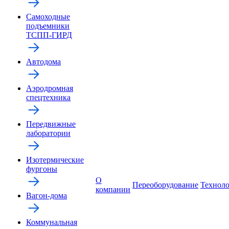
Самоходные
подъемники
ТСПП-ГИРД
Автодома
Аэродромная
спецтехника
Передвижные
лаборатории
Изотермические
фургоны
О
Переоборудование
Технол
компании
Вагон-дома
Коммунальная