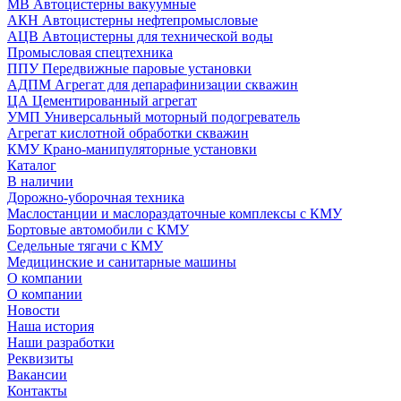
МВ Автоцистерны вакуумные
АКН Автоцистерны нефтепромысловые
АЦВ Автоцистерны для технической воды
Промысловая спецтехника
ППУ Передвижные паровые установки
АДПМ Агрегат для депарафинизации скважин
ЦА Цементированный агрегат
УМП Универсальный моторный подогреватель
Агрегат кислотной обработки скважин
КМУ Крано-манипуляторные установки
Каталог
В наличии
Дорожно-уборочная техника
Маслостанции и маслораздаточные комплексы с КМУ
Бортовые автомобили с КМУ
Седельные тягачи с КМУ
Медицинские и санитарные машины
О компании
О компании
Новости
Наша история
Наши разработки
Реквизиты
Вакансии
Контакты