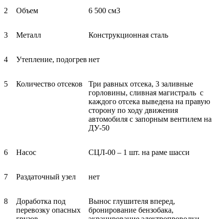
2
Объем
6 500 см3
3
Металл
Конструкционная сталь
4
Утепление, подогрев
нет
5
Количество отсеков
Три равных отсека, 3 заливные
горловины, сливная магистраль с
каждого отсека выведена на правую
сторону по ходу движения
автомобиля с запорным вентилем на
ДУ-50
6
Насос
СЦЛ-00 – 1 шт. на раме шасси
7
Раздаточный узел
нет
8
Доработка под
Вынос глушителя вперед,
перевозку опасных
бронирование бензобака,
грузов
экранирование электропроводки,