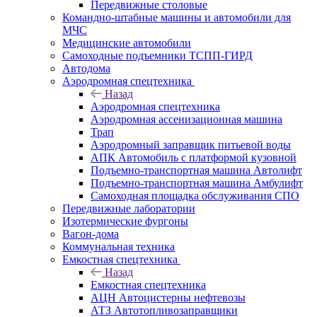
Передвижные столовые
Командно-штабные машины и автомобили для
МЧС
Медицинские автомобили
Самоходные подъемники ТСПП-ГИРД
Автодома
Аэродромная спецтехника
Назад
Аэродромная спецтехника
Аэродромная ассенизационная машина
Трап
Аэродромный заправщик питьевой воды
АПК Автомобиль с платформой кузовной
Подъемно-транспортная машина Автолифт
Подъемно-транспортная машина Амбулифт
Самоходная площадка обслуживания СПО
Передвижные лаборатории
Изотермические фургоны
Вагон-дома
Коммунальная техника
Емкостная спецтехника
Назад
Емкостная спецтехника
АЦН Автоцистерны нефтевозы
АТЗ Автотопливозаправщики