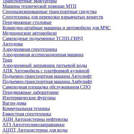
Транспортные эвакуаторы
Машина технической помощи МТП
Специализированные транспортные средства
Спецтехника для перевозки взрывчатых веществ
Передвижные столовые
Командно-штабные машины и автомобили для МЧС
Медицинские автомобили
Самоходные подъемники ТСПП-ГИРД
Автодома
Аэродромная спецтехника
Аэродромная ассенизационная машина
Трап
Аэродромный заправщик питьевой воды
АПК Автомобиль с платформой кузовной
Подъемно-транспортная машина Автолифт
Подъемно-транспортная машина Амбулифт
Самоходная площадка обслуживания СПО
Передвижные лаборатории
Изотермические фургоны
Вагон-дома
Коммунальная техника
Емкостная спецтехника
АЦН Автоцистерны нефтевозы
АТЗ Автотопливозаправщики
АЦПТ Автоцистерны для воды