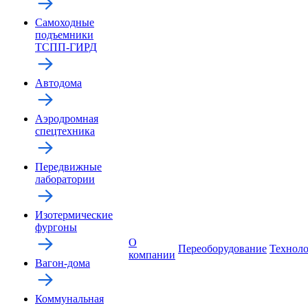
Самоходные
подъемники
ТСПП-ГИРД
Автодома
Аэродромная
спецтехника
Передвижные
лаборатории
Изотермические
фургоны
О
Переоборудование
Технол
компании
Вагон-дома
Коммунальная