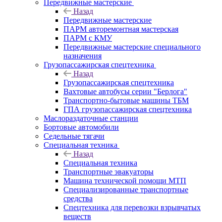
Передвижные мастерские
Назад
Передвижные мастерские
ПАРМ авторемонтная мастерская
ПАРМ с КМУ
Передвижные мастерские специального
назначения
Грузопассажирская спецтехника
Назад
Грузопассажирская спецтехника
Вахтовые автобусы серии "Берлога"
Транспортно-бытовые машины ТБМ
ГПА грузопассажирская спецтехника
Маслораздаточные станции
Бортовые автомобили
Седельные тягачи
Специальная техника
Назад
Специальная техника
Транспортные эвакуаторы
Машина технической помощи МТП
Специализированные транспортные
средства
Спецтехника для перевозки взрывчатых
веществ