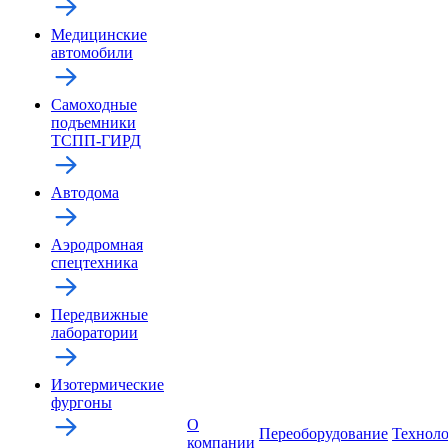
Медицинские
автомобили
Самоходные
подъемники
ТСПП-ГИРД
Автодома
Аэродромная
спецтехника
Передвижные
лаборатории
Изотермические
фургоны
О
Переоборудование
Технол
компании