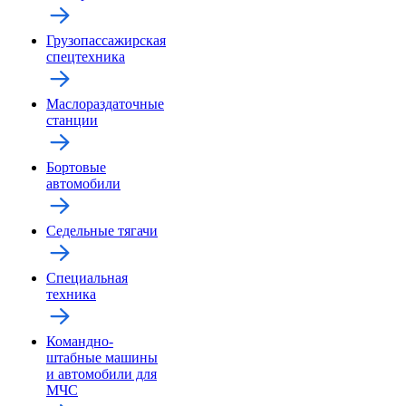
Грузопассажирская
спецтехника
Маслораздаточные
станции
Бортовые
автомобили
Седельные тягачи
Специальная
техника
Командно-
штабные машины
и автомобили для
МЧС