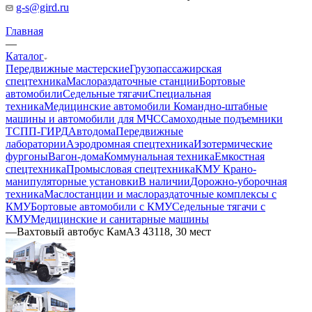
g-s@gird.ru
Главная
—
Каталог
Передвижные мастерские
Грузопассажирская
спецтехника
Маслораздаточные станции
Бортовые
автомобили
Седельные тягачи
Специальная
техника
Медицинские автомобили
Командно-штабные
машины и автомобили для МЧС
Самоходные подъемники
ТСПП-ГИРД
Автодома
Передвижные
лаборатории
Аэродромная спецтехника
Изотермические
фургоны
Вагон-дома
Коммунальная техника
Емкостная
спецтехника
Промысловая спецтехника
КМУ Крано-
манипуляторные установки
В наличии
Дорожно-уборочная
техника
Маслостанции и маслораздаточные комплексы с
КМУ
Бортовые автомобили с КМУ
Седельные тягачи с
КМУ
Медицинские и санитарные машины
—
Вахтовый автобус КамАЗ 43118, 30 мест