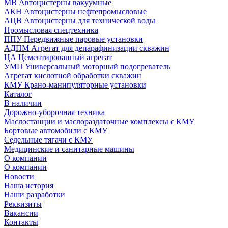
МВ Автоцистерны вакуумные
АКН Автоцистерны нефтепромысловые
АЦВ Автоцистерны для технической воды
Промысловая спецтехника
ППУ Передвижные паровые установки
АДПМ Агрегат для депарафинизации скважин
ЦА Цементированный агрегат
УМП Универсальный моторный подогреватель
Агрегат кислотной обработки скважин
КМУ Крано-манипуляторные установки
Каталог
В наличии
Дорожно-уборочная техника
Маслостанции и маслораздаточные комплексы с КМУ
Бортовые автомобили с КМУ
Седельные тягачи с КМУ
Медицинские и санитарные машины
О компании
О компании
Новости
Наша история
Наши разработки
Реквизиты
Вакансии
Контакты