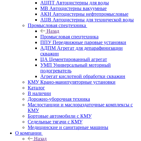
АЦПТ Автоцистерны для воды
МВ Автоцистерны вакуумные
АКН Автоцистерны нефтепромысловые
АЦВ Автоцистерны для технической воды
Промысловая спецтехника
Назад
Промысловая спецтехника
ППУ Передвижные паровые установки
АДПМ Агрегат для депарафинизации
скважин
ЦА Цементированный агрегат
УМП Универсальный моторный
подогреватель
Агрегат кислотной обработки скважин
КМУ Крано-манипуляторные установки
Каталог
В наличии
Дорожно-уборочная техника
Маслостанции и маслораздаточные комплексы с
КМУ
Бортовые автомобили с КМУ
Седельные тягачи с КМУ
Медицинские и санитарные машины
О компании
Назад