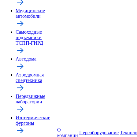
Медицинские
автомобили
Самоходные
подъемники
ТСПП-ГИРД
Автодома
Аэродромная
спецтехника
Передвижные
лаборатории
Изотермические
фургоны
О
Переоборудование
Технол
компании