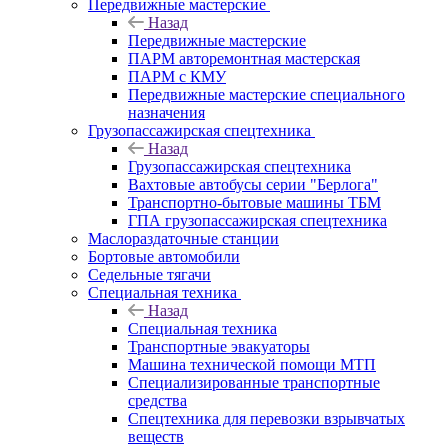
Передвижные мастерские
Назад
Передвижные мастерские
ПАРМ авторемонтная мастерская
ПАРМ с КМУ
Передвижные мастерские специального
назначения
Грузопассажирская спецтехника
Назад
Грузопассажирская спецтехника
Вахтовые автобусы серии "Берлога"
Транспортно-бытовые машины ТБМ
ГПА грузопассажирская спецтехника
Маслораздаточные станции
Бортовые автомобили
Седельные тягачи
Специальная техника
Назад
Специальная техника
Транспортные эвакуаторы
Машина технической помощи МТП
Специализированные транспортные
средства
Спецтехника для перевозки взрывчатых
веществ