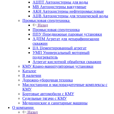
АЦПТ Автоцистерны для воды
МВ Автоцистерны вакуумные
АКН Автоцистерны нефтепромысловые
АЦВ Автоцистерны для технической воды
Промысловая спецтехника
Назад
Промысловая спецтехника
ППУ Передвижные паровые установки
АДПМ Агрегат для депарафинизации
скважин
ЦА Цементированный агрегат
УМП Универсальный моторный
подогреватель
Агрегат кислотной обработки скважин
КМУ Крано-манипуляторные установки
Каталог
В наличии
Дорожно-уборочная техника
Маслостанции и маслораздаточные комплексы с
КМУ
Бортовые автомобили с КМУ
Седельные тягачи с КМУ
Медицинские и санитарные машины
О компании
Назад