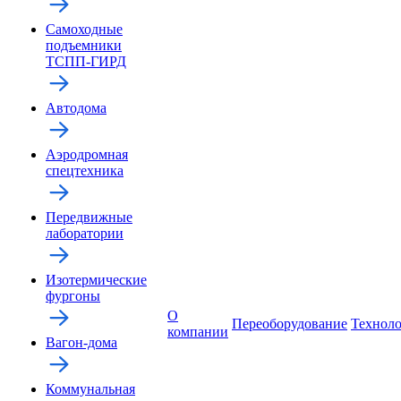
Самоходные
подъемники
ТСПП-ГИРД
Автодома
Аэродромная
спецтехника
Передвижные
лаборатории
Изотермические
фургоны
О
Переоборудование
Технол
компании
Вагон-дома
Коммунальная