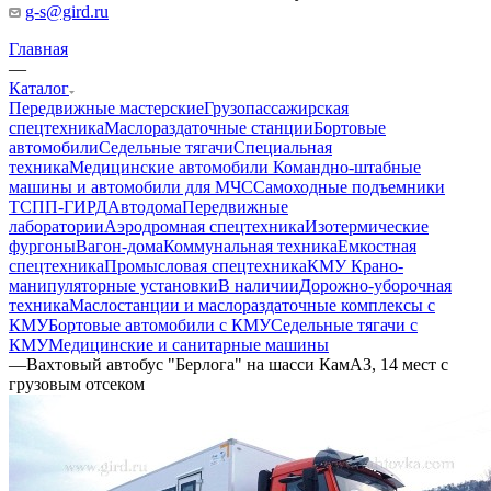
g-s@gird.ru
Главная
—
Каталог
Передвижные мастерские
Грузопассажирская
спецтехника
Маслораздаточные станции
Бортовые
автомобили
Седельные тягачи
Специальная
техника
Медицинские автомобили
Командно-штабные
машины и автомобили для МЧС
Самоходные подъемники
ТСПП-ГИРД
Автодома
Передвижные
лаборатории
Аэродромная спецтехника
Изотермические
фургоны
Вагон-дома
Коммунальная техника
Емкостная
спецтехника
Промысловая спецтехника
КМУ Крано-
манипуляторные установки
В наличии
Дорожно-уборочная
техника
Маслостанции и маслораздаточные комплексы с
КМУ
Бортовые автомобили с КМУ
Седельные тягачи с
КМУ
Медицинские и санитарные машины
—
Вахтовый автобус "Берлога" на шасси КамАЗ, 14 мест с
грузовым отсеком