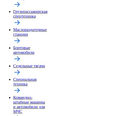
Грузопассажирская
спецтехника
Маслораздаточные
станции
Бортовые
автомобили
Седельные тягачи
Специальная
техника
Командно-
штабные машины
и автомобили для
МЧС