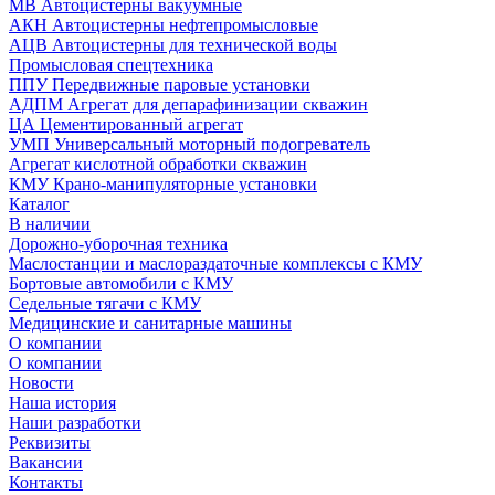
МВ Автоцистерны вакуумные
АКН Автоцистерны нефтепромысловые
АЦВ Автоцистерны для технической воды
Промысловая спецтехника
ППУ Передвижные паровые установки
АДПМ Агрегат для депарафинизации скважин
ЦА Цементированный агрегат
УМП Универсальный моторный подогреватель
Агрегат кислотной обработки скважин
КМУ Крано-манипуляторные установки
Каталог
В наличии
Дорожно-уборочная техника
Маслостанции и маслораздаточные комплексы с КМУ
Бортовые автомобили с КМУ
Седельные тягачи с КМУ
Медицинские и санитарные машины
О компании
О компании
Новости
Наша история
Наши разработки
Реквизиты
Вакансии
Контакты