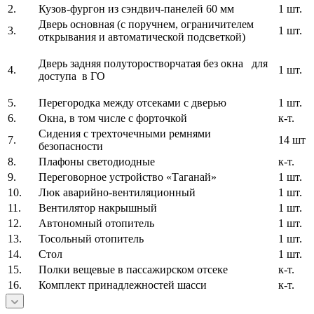
2.
Кузов-фургон из сэндвич-панелей 60 мм
1 шт.
Дверь основная (с поручнем, ограничителем
3.
1 шт.
открывания и автоматической подсветкой)
Дверь задняя полуторостворчатая без окна для
4.
1 шт.
доступа в ГО
5.
Перегородка между отсеками с дверью
1 шт.
6.
Окна, в том числе с форточкой
к-т.
Сидения с трехточечными ремнями
7.
14 шт
безопасности
8.
Плафоны светодиодные
к-т.
9.
Переговорное устройство «Таганай»
1 шт.
10.
Люк аварийно-вентиляционный
1 шт.
11.
Вентилятор накрышный
1 шт.
12.
Автономный отопитель
1 шт.
13.
Тосольный отопитель
1 шт.
14.
Стол
1 шт.
15.
Полки вещевые в пассажирском отсеке
к-т.
16.
Комплект принадлежностей шасси
к-т.