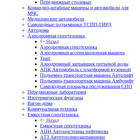
Передвижные столовые
Командно-штабные машины и автомобили для
МЧС
Медицинские автомобили
Самоходные подъемники ТСПП-ГИРД
Автодома
Аэродромная спецтехника
Назад
Аэродромная спецтехника
Аэродромная ассенизационная машина
Трап
Аэродромный заправщик питьевой воды
АПК Автомобиль с платформой кузовной
Подъемно-транспортная машина Автолифт
Подъемно-транспортная машина Амбулифт
Самоходная площадка обслуживания СПО
Передвижные лаборатории
Изотермические фургоны
Вагон-дома
Коммунальная техника
Емкостная спецтехника
Назад
Емкостная спецтехника
АЦН Автоцистерны нефтевозы
АТЗ Автотопливозаправщики