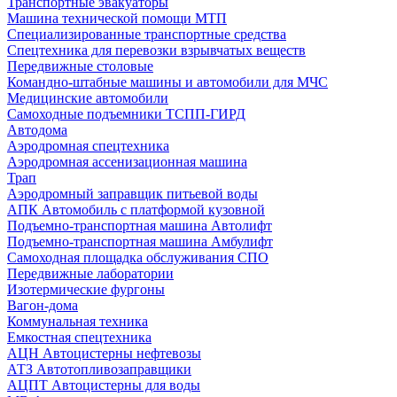
Транспортные эвакуаторы
Машина технической помощи МТП
Специализированные транспортные средства
Спецтехника для перевозки взрывчатых веществ
Передвижные столовые
Командно-штабные машины и автомобили для МЧС
Медицинские автомобили
Самоходные подъемники ТСПП-ГИРД
Автодома
Аэродромная спецтехника
Аэродромная ассенизационная машина
Трап
Аэродромный заправщик питьевой воды
АПК Автомобиль с платформой кузовной
Подъемно-транспортная машина Автолифт
Подъемно-транспортная машина Амбулифт
Самоходная площадка обслуживания СПО
Передвижные лаборатории
Изотермические фургоны
Вагон-дома
Коммунальная техника
Емкостная спецтехника
АЦН Автоцистерны нефтевозы
АТЗ Автотопливозаправщики
АЦПТ Автоцистерны для воды