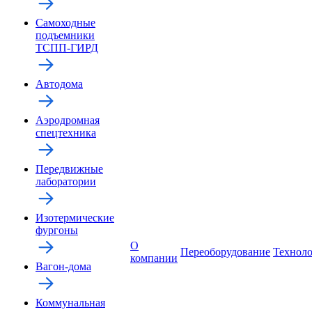
Самоходные
подъемники
ТСПП-ГИРД
Автодома
Аэродромная
спецтехника
Передвижные
лаборатории
Изотермические
фургоны
О
Переоборудование
Технол
компании
Вагон-дома
Коммунальная