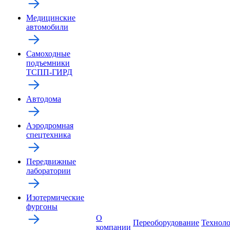
Медицинские
автомобили
Самоходные
подъемники
ТСПП-ГИРД
Автодома
Аэродромная
спецтехника
Передвижные
лаборатории
Изотермические
фургоны
О
Переоборудование
Технол
компании