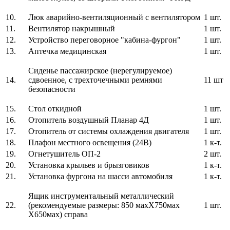
10.
Люк аварийно-вентиляционный с вентилятором
1 шт.
11.
Вентилятор накрышный
1 шт.
12.
Устройство переговорное "кабина-фургон"
1 шт.
13.
Аптечка медицинская
1 шт.
Сиденье пассажирское (нерегулируемое)
14.
сдвоенное, с трехточечными ремнями
11 шт
безопасности
15.
Стол откидной
1 шт.
16.
Отопитель воздушный Планар 4Д
1 шт.
17.
Отопитель от системы охлаждения двигателя
1 шт.
18.
Плафон местного освещения (24В)
1 к-т.
19.
Огнетушитель ОП-2
2 шт.
20.
Установка крыльев и брызговиков
1 к-т.
21.
Установка фургона на шасси автомобиля
1 к-т.
Ящик инструментальный металлический
22.
(рекомендуемые размеры: 850 махХ750мах
1 шт.
Х650мах) справа