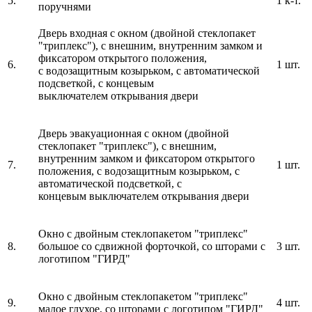
5.
1 к-т.
поручнями
Дверь входная с окном (двойной стеклопакет
"триплекс"), с внешним, внутренним замком и
фиксатором открытого положения,
6.
1 шт.
с водозащитным козырьком, с автоматической
подсветкой, с концевым
выключателем открывания двери
Дверь эвакуационная с окном (двойной
стеклопакет "триплекс"), с внешним,
внутренним замком и фиксатором открытого
7.
1 шт.
положения, с водозащитным козырьком, с
автоматической подсветкой, с
концевым выключателем открывания двери
Окно с двойным стеклопакетом "триплекс"
8.
большое со сдвижной форточкой, со шторами с
3 шт.
логотипом "ГИРД"
Окно с двойным стеклопакетом "триплекс"
9.
4 шт.
малое глухое, со шторами с логотипом "ГИРД"