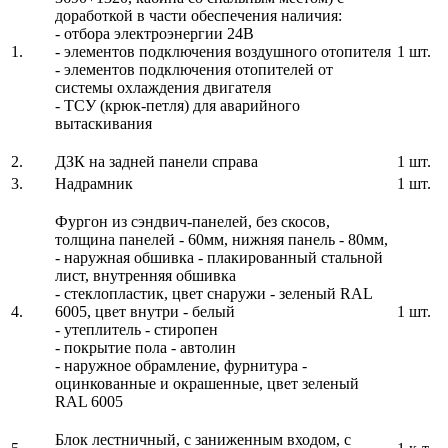
доработкой в части обеспечения наличия:
- отбора электроэнергии 24В
1.
- элементов подключения воздушного отопителя
1 шт.
- элементов подключения отопителей от
системы охлаждения двигателя
- ТСУ (крюк-петля) для аварийного
вытаскивания
2.
ДЗК на задней панели справа
1 шт.
3.
Надрамник
1 шт.
Фургон из сэндвич-панелей, без скосов,
толщина панелей - 60мм, нижняя панель - 80мм,
- наружная обшивка - плакированный стальной
лист, внутренняя обшивка
- стеклопластик, цвет снаружи - зеленый RAL
4.
6005, цвет внутри - белый
1 шт.
- утеплитель - стиропен
- покрытие пола - автолин
- наружное обрамление, фурнитура -
оцинкованные и окрашенные, цвет зеленый
RAL 6005
Блок лестничный, с заниженным входом, с