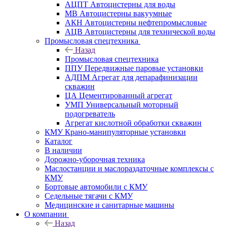
АЦПТ Автоцистерны для воды
МВ Автоцистерны вакуумные
АКН Автоцистерны нефтепромысловые
АЦВ Автоцистерны для технической воды
Промысловая спецтехника
Назад
Промысловая спецтехника
ППУ Передвижные паровые установки
АДПМ Агрегат для депарафинизации
скважин
ЦА Цементированный агрегат
УМП Универсальный моторный
подогреватель
Агрегат кислотной обработки скважин
КМУ Крано-манипуляторные установки
Каталог
В наличии
Дорожно-уборочная техника
Маслостанции и маслораздаточные комплексы с
КМУ
Бортовые автомобили с КМУ
Седельные тягачи с КМУ
Медицинские и санитарные машины
О компании
Назад