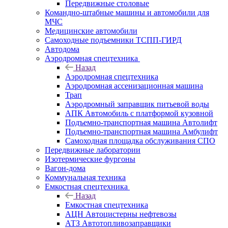
Передвижные столовые
Командно-штабные машины и автомобили для
МЧС
Медицинские автомобили
Самоходные подъемники ТСПП-ГИРД
Автодома
Аэродромная спецтехника
Назад
Аэродромная спецтехника
Аэродромная ассенизационная машина
Трап
Аэродромный заправщик питьевой воды
АПК Автомобиль с платформой кузовной
Подъемно-транспортная машина Автолифт
Подъемно-транспортная машина Амбулифт
Самоходная площадка обслуживания СПО
Передвижные лаборатории
Изотермические фургоны
Вагон-дома
Коммунальная техника
Емкостная спецтехника
Назад
Емкостная спецтехника
АЦН Автоцистерны нефтевозы
АТЗ Автотопливозаправщики