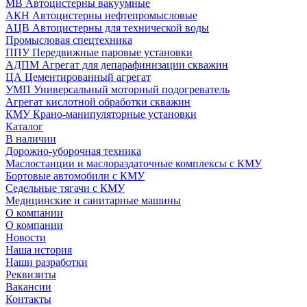
МВ Автоцистерны вакуумные
АКН Автоцистерны нефтепромысловые
АЦВ Автоцистерны для технической воды
Промысловая спецтехника
ППУ Передвижные паровые установки
АДПМ Агрегат для депарафинизации скважин
ЦА Цементированный агрегат
УМП Универсальный моторный подогреватель
Агрегат кислотной обработки скважин
КМУ Крано-манипуляторные установки
Каталог
В наличии
Дорожно-уборочная техника
Маслостанции и маслораздаточные комплексы с КМУ
Бортовые автомобили с КМУ
Седельные тягачи с КМУ
Медицинские и санитарные машины
О компании
О компании
Новости
Наша история
Наши разработки
Реквизиты
Вакансии
Контакты