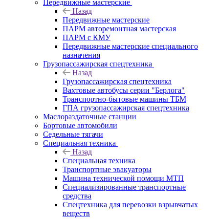
Передвижные мастерские
Назад
Передвижные мастерские
ПАРМ авторемонтная мастерская
ПАРМ с КМУ
Передвижные мастерские специального
назначения
Грузопассажирская спецтехника
Назад
Грузопассажирская спецтехника
Вахтовые автобусы серии "Берлога"
Транспортно-бытовые машины ТБМ
ГПА грузопассажирская спецтехника
Маслораздаточные станции
Бортовые автомобили
Седельные тягачи
Специальная техника
Назад
Специальная техника
Транспортные эвакуаторы
Машина технической помощи МТП
Специализированные транспортные
средства
Спецтехника для перевозки взрывчатых
веществ