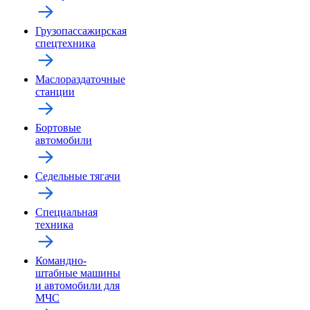
Грузопассажирская
спецтехника
Маслораздаточные
станции
Бортовые
автомобили
Седельные тягачи
Специальная
техника
Командно-
штабные машины
и автомобили для
МЧС