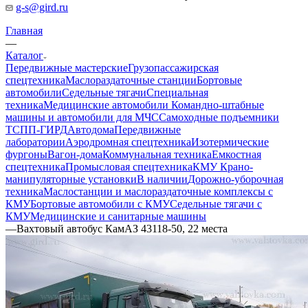
g-s@gird.ru
Главная
—
Каталог
Передвижные мастерские
Грузопассажирская
спецтехника
Маслораздаточные станции
Бортовые
автомобили
Седельные тягачи
Специальная
техника
Медицинские автомобили
Командно-штабные
машины и автомобили для МЧС
Самоходные подъемники
ТСПП-ГИРД
Автодома
Передвижные
лаборатории
Аэродромная спецтехника
Изотермические
фургоны
Вагон-дома
Коммунальная техника
Емкостная
спецтехника
Промысловая спецтехника
КМУ Крано-
манипуляторные установки
В наличии
Дорожно-уборочная
техника
Маслостанции и маслораздаточные комплексы с
КМУ
Бортовые автомобили с КМУ
Седельные тягачи с
КМУ
Медицинские и санитарные машины
—
Вахтовый автобус КамАЗ 43118-50, 22 места