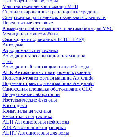
Транспортные эвакуаторы
Машина технической помощи МТП
Специализированные транспортные средства
Спецтехника для перевозки взрывчатых веществ
Передвижные столовые
Командно-штабные машины и автомобили для МЧС
Медицинские автомобили
Самоходные подъемники ТСПП-ГИРД
Автодома
Аэродромная спецтехника
Аэродромная ассенизационная машина
Трап
Аэродромный заправщик питьевой воды
АПК Автомобиль с платформой кузовной
Подъемно-транспортная машина Автолифт
Подъемно-транспортная машина Амбулифт
Самоходная площадка обслуживания СПО
Передвижные лаборатории
Изотермические фургоны
Вагон-дома
Коммунальная техника
Емкостная спецтехника
АЦН Автоцистерны нефтевозы
АТЗ Автотопливозаправщики
АЦПТ Автоцистерны для воды