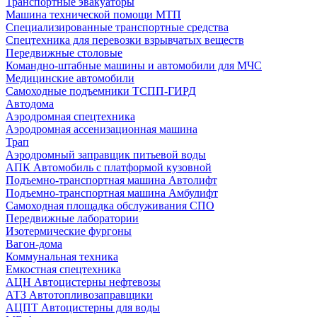
Транспортные эвакуаторы
Машина технической помощи МТП
Специализированные транспортные средства
Спецтехника для перевозки взрывчатых веществ
Передвижные столовые
Командно-штабные машины и автомобили для МЧС
Медицинские автомобили
Самоходные подъемники ТСПП-ГИРД
Автодома
Аэродромная спецтехника
Аэродромная ассенизационная машина
Трап
Аэродромный заправщик питьевой воды
АПК Автомобиль с платформой кузовной
Подъемно-транспортная машина Автолифт
Подъемно-транспортная машина Амбулифт
Самоходная площадка обслуживания СПО
Передвижные лаборатории
Изотермические фургоны
Вагон-дома
Коммунальная техника
Емкостная спецтехника
АЦН Автоцистерны нефтевозы
АТЗ Автотопливозаправщики
АЦПТ Автоцистерны для воды