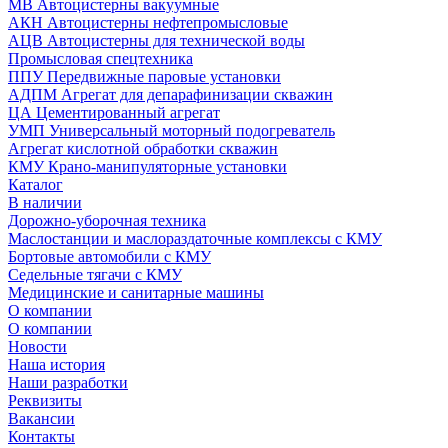
МВ Автоцистерны вакуумные
АКН Автоцистерны нефтепромысловые
АЦВ Автоцистерны для технической воды
Промысловая спецтехника
ППУ Передвижные паровые установки
АДПМ Агрегат для депарафинизации скважин
ЦА Цементированный агрегат
УМП Универсальный моторный подогреватель
Агрегат кислотной обработки скважин
КМУ Крано-манипуляторные установки
Каталог
В наличии
Дорожно-уборочная техника
Маслостанции и маслораздаточные комплексы с КМУ
Бортовые автомобили с КМУ
Седельные тягачи с КМУ
Медицинские и санитарные машины
О компании
О компании
Новости
Наша история
Наши разработки
Реквизиты
Вакансии
Контакты