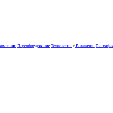
компании
Переоборудование
Технологии
В наличии
География