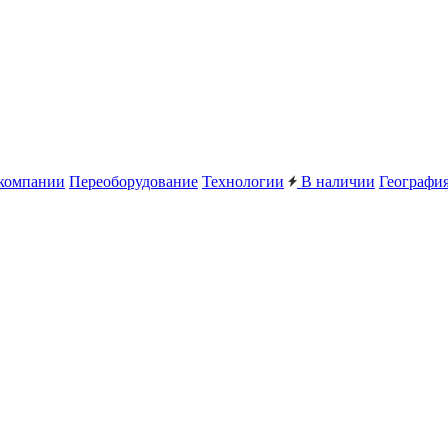
компании
Переоборудование
Технологии
В наличии
География