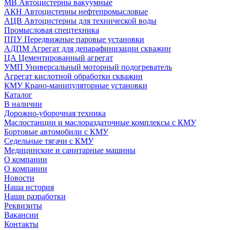
МВ Автоцистерны вакуумные
АКН Автоцистерны нефтепромысловые
АЦВ Автоцистерны для технической воды
Промысловая спецтехника
ППУ Передвижные паровые установки
АДПМ Агрегат для депарафинизации скважин
ЦА Цементированный агрегат
УМП Универсальный моторный подогреватель
Агрегат кислотной обработки скважин
КМУ Крано-манипуляторные установки
Каталог
В наличии
Дорожно-уборочная техника
Маслостанции и маслораздаточные комплексы с КМУ
Бортовые автомобили с КМУ
Седельные тягачи с КМУ
Медицинские и санитарные машины
О компании
О компании
Новости
Наша история
Наши разработки
Реквизиты
Вакансии
Контакты