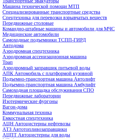
Транспортные эвакуаторы
Машина технической помощи МТП
Специализированные транспортные средства
Спецтехника для перевозки взрывчатых веществ
Передвижные столовые
Командно-штабные машины и автомобили для МЧС
Медицинские автомобили
Самоходные подъемники ТСПП-ГИРД
Автодома
Аэродромная спецтехника
Аэродромная ассенизационная машина
Трап
Аэродромный заправщик питьевой воды
АПК Автомобиль с платформой кузовной
Подъемно-транспортная машина Автолифт
Подъемно-транспортная машина Амбулифт
Самоходная площадка обслуживания СПО
Передвижные лаборатории
Изотермические фургоны
Вагон-дома
Коммунальная техника
Емкостная спецтехника
АЦН Автоцистерны нефтевозы
АТЗ Автотопливозаправщики
АЦПТ Автоцистерны для воды