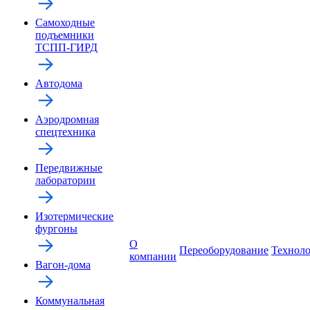
Самоходные
подъемники
ТСПП-ГИРД
Автодома
Аэродромная
спецтехника
Передвижные
лаборатории
Изотермические
фургоны
О
Переоборудование
Технол
компании
Вагон-дома
Коммунальная