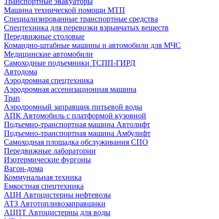
Транспортные эвакуаторы
Машина технической помощи МТП
Специализированные транспортные средства
Спецтехника для перевозки взрывчатых веществ
Передвижные столовые
Командно-штабные машины и автомобили для МЧС
Медицинские автомобили
Самоходные подъемники ТСПП-ГИРД
Автодома
Аэродромная спецтехника
Аэродромная ассенизационная машина
Трап
Аэродромный заправщик питьевой воды
АПК Автомобиль с платформой кузовной
Подъемно-транспортная машина Автолифт
Подъемно-транспортная машина Амбулифт
Самоходная площадка обслуживания СПО
Передвижные лаборатории
Изотермические фургоны
Вагон-дома
Коммунальная техника
Емкостная спецтехника
АЦН Автоцистерны нефтевозы
АТЗ Автотопливозаправщики
АЦПТ Автоцистерны для воды