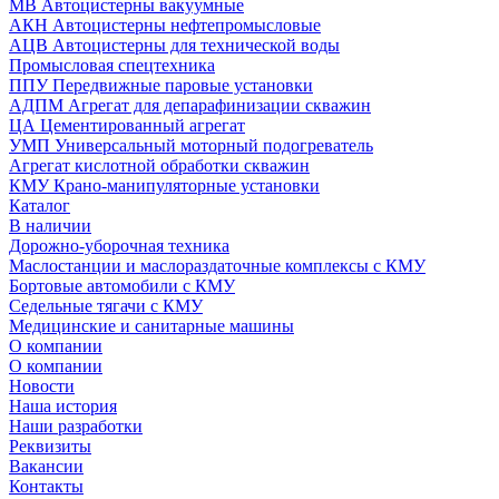
МВ Автоцистерны вакуумные
АКН Автоцистерны нефтепромысловые
АЦВ Автоцистерны для технической воды
Промысловая спецтехника
ППУ Передвижные паровые установки
АДПМ Агрегат для депарафинизации скважин
ЦА Цементированный агрегат
УМП Универсальный моторный подогреватель
Агрегат кислотной обработки скважин
КМУ Крано-манипуляторные установки
Каталог
В наличии
Дорожно-уборочная техника
Маслостанции и маслораздаточные комплексы с КМУ
Бортовые автомобили с КМУ
Седельные тягачи с КМУ
Медицинские и санитарные машины
О компании
О компании
Новости
Наша история
Наши разработки
Реквизиты
Вакансии
Контакты