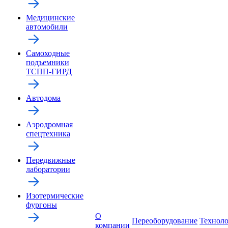
Медицинские
автомобили
Самоходные
подъемники
ТСПП-ГИРД
Автодома
Аэродромная
спецтехника
Передвижные
лаборатории
Изотермические
фургоны
О
Переоборудование
Технол
компании