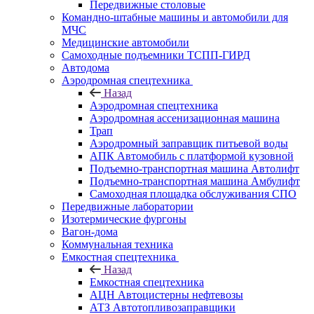
Передвижные столовые
Командно-штабные машины и автомобили для
МЧС
Медицинские автомобили
Самоходные подъемники ТСПП-ГИРД
Автодома
Аэродромная спецтехника
Назад
Аэродромная спецтехника
Аэродромная ассенизационная машина
Трап
Аэродромный заправщик питьевой воды
АПК Автомобиль с платформой кузовной
Подъемно-транспортная машина Автолифт
Подъемно-транспортная машина Амбулифт
Самоходная площадка обслуживания СПО
Передвижные лаборатории
Изотермические фургоны
Вагон-дома
Коммунальная техника
Емкостная спецтехника
Назад
Емкостная спецтехника
АЦН Автоцистерны нефтевозы
АТЗ Автотопливозаправщики