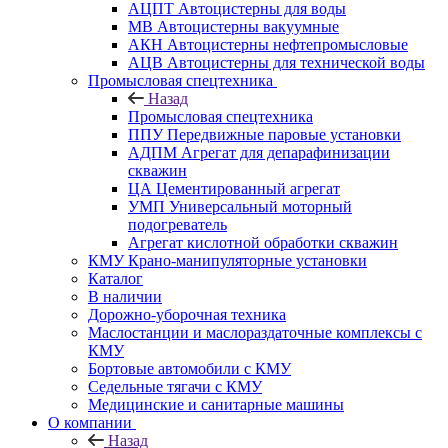
АЦПТ Автоцистерны для воды
МВ Автоцистерны вакуумные
АКН Автоцистерны нефтепромысловые
АЦВ Автоцистерны для технической воды
Промысловая спецтехника
Назад
Промысловая спецтехника
ППУ Передвижные паровые установки
АДПМ Агрегат для депарафинизации
скважин
ЦА Цементированный агрегат
УМП Универсальный моторный
подогреватель
Агрегат кислотной обработки скважин
КМУ Крано-манипуляторные установки
Каталог
В наличии
Дорожно-уборочная техника
Маслостанции и маслораздаточные комплексы с
КМУ
Бортовые автомобили с КМУ
Седельные тягачи с КМУ
Медицинские и санитарные машины
О компании
Назад