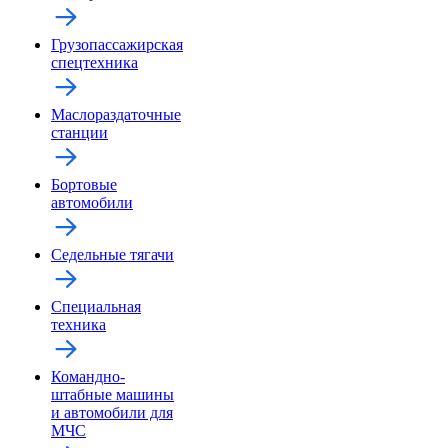
Грузопассажирская
спецтехника
Маслораздаточные
станции
Бортовые
автомобили
Седельные тягачи
Специальная
техника
Командно-
штабные машины
и автомобили для
МЧС