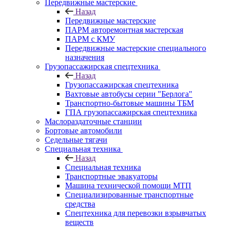
Передвижные мастерские
Назад
Передвижные мастерские
ПАРМ авторемонтная мастерская
ПАРМ с КМУ
Передвижные мастерские специального
назначения
Грузопассажирская спецтехника
Назад
Грузопассажирская спецтехника
Вахтовые автобусы серии "Берлога"
Транспортно-бытовые машины ТБМ
ГПА грузопассажирская спецтехника
Маслораздаточные станции
Бортовые автомобили
Седельные тягачи
Специальная техника
Назад
Специальная техника
Транспортные эвакуаторы
Машина технической помощи МТП
Специализированные транспортные
средства
Спецтехника для перевозки взрывчатых
веществ