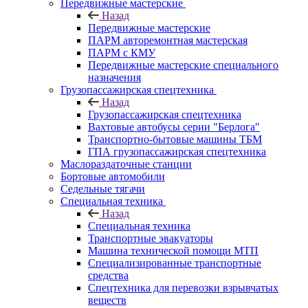
Передвижные мастерские
Назад
Передвижные мастерские
ПАРМ авторемонтная мастерская
ПАРМ с КМУ
Передвижные мастерские специального
назначения
Грузопассажирская спецтехника
Назад
Грузопассажирская спецтехника
Вахтовые автобусы серии "Берлога"
Транспортно-бытовые машины ТБМ
ГПА грузопассажирская спецтехника
Маслораздаточные станции
Бортовые автомобили
Седельные тягачи
Специальная техника
Назад
Специальная техника
Транспортные эвакуаторы
Машина технической помощи МТП
Специализированные транспортные
средства
Спецтехника для перевозки взрывчатых
веществ