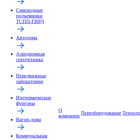
Самоходные
подъемники
ТСПП-ГИРД
Автодома
Аэродромная
спецтехника
Передвижные
лаборатории
Изотермические
фургоны
О
Переоборудование
Технол
компании
Вагон-дома
Коммунальная