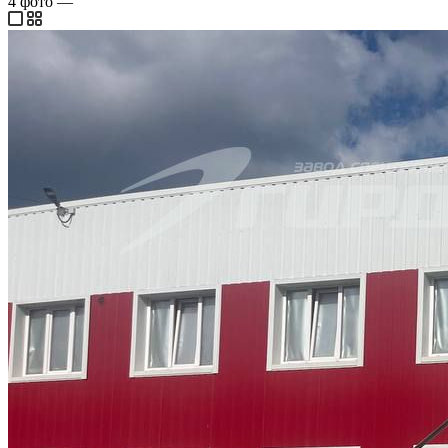
4
фото
—