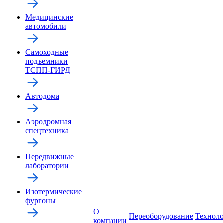
Медицинские
автомобили
Самоходные
подъемники
ТСПП-ГИРД
Автодома
Аэродромная
спецтехника
Передвижные
лаборатории
Изотермические
фургоны
О
Переоборудование
Технол
компании