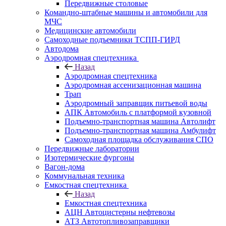
Передвижные столовые
Командно-штабные машины и автомобили для
МЧС
Медицинские автомобили
Самоходные подъемники ТСПП-ГИРД
Автодома
Аэродромная спецтехника
Назад
Аэродромная спецтехника
Аэродромная ассенизационная машина
Трап
Аэродромный заправщик питьевой воды
АПК Автомобиль с платформой кузовной
Подъемно-транспортная машина Автолифт
Подъемно-транспортная машина Амбулифт
Самоходная площадка обслуживания СПО
Передвижные лаборатории
Изотермические фургоны
Вагон-дома
Коммунальная техника
Емкостная спецтехника
Назад
Емкостная спецтехника
АЦН Автоцистерны нефтевозы
АТЗ Автотопливозаправщики