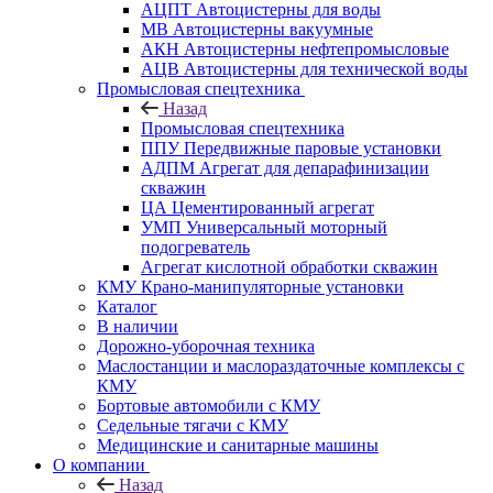
АЦПТ Автоцистерны для воды
МВ Автоцистерны вакуумные
АКН Автоцистерны нефтепромысловые
АЦВ Автоцистерны для технической воды
Промысловая спецтехника
Назад
Промысловая спецтехника
ППУ Передвижные паровые установки
АДПМ Агрегат для депарафинизации
скважин
ЦА Цементированный агрегат
УМП Универсальный моторный
подогреватель
Агрегат кислотной обработки скважин
КМУ Крано-манипуляторные установки
Каталог
В наличии
Дорожно-уборочная техника
Маслостанции и маслораздаточные комплексы с
КМУ
Бортовые автомобили с КМУ
Седельные тягачи с КМУ
Медицинские и санитарные машины
О компании
Назад