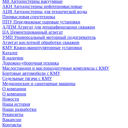
МВ Автоцистерны вакуумные
АКН Автоцистерны нефтепромысловые
АЦВ Автоцистерны для технической воды
Промысловая спецтехника
ППУ Передвижные паровые установки
АДПМ Агрегат для депарафинизации скважин
ЦА Цементированный агрегат
УМП Универсальный моторный подогреватель
Агрегат кислотной обработки скважин
КМУ Крано-манипуляторные установки
Каталог
В наличии
Дорожно-уборочная техника
Маслостанции и маслораздаточные комплексы с КМУ
Бортовые автомобили с КМУ
Седельные тягачи с КМУ
Медицинские и санитарные машины
О компании
О компании
Новости
Наша история
Наши разработки
Реквизиты
Вакансии
Контакты