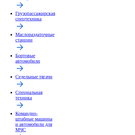
Грузопассажирская
спецтехника
Маслораздаточные
станции
Бортовые
автомобили
Седельные тягачи
Специальная
техника
Командно-
штабные машины
и автомобили для
МЧС