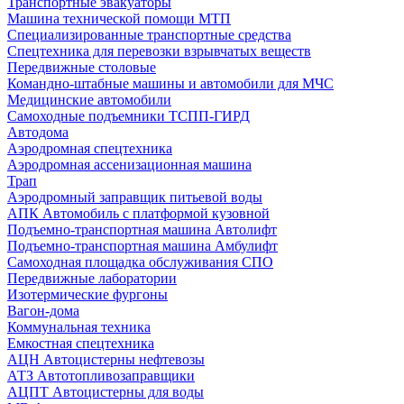
Транспортные эвакуаторы
Машина технической помощи МТП
Специализированные транспортные средства
Спецтехника для перевозки взрывчатых веществ
Передвижные столовые
Командно-штабные машины и автомобили для МЧС
Медицинские автомобили
Самоходные подъемники ТСПП-ГИРД
Автодома
Аэродромная спецтехника
Аэродромная ассенизационная машина
Трап
Аэродромный заправщик питьевой воды
АПК Автомобиль с платформой кузовной
Подъемно-транспортная машина Автолифт
Подъемно-транспортная машина Амбулифт
Самоходная площадка обслуживания СПО
Передвижные лаборатории
Изотермические фургоны
Вагон-дома
Коммунальная техника
Емкостная спецтехника
АЦН Автоцистерны нефтевозы
АТЗ Автотопливозаправщики
АЦПТ Автоцистерны для воды