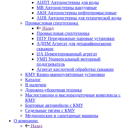
АЦПТ Автоцистерны для воды
МВ Автоцистерны вакуумные
АКН Автоцистерны нефтепромысловые
АЦВ Автоцистерны для технической воды
Промысловая спецтехника
Назад
Промысловая спецтехника
ППУ Передвижные паровые установки
АДПМ Агрегат для депарафинизации
скважин
ЦА Цементированный агрегат
УМП Универсальный моторный
подогреватель
Агрегат кислотной обработки скважин
КМУ Крано-манипуляторные установки
Каталог
В наличии
Дорожно-уборочная техника
Маслостанции и маслораздаточные комплексы с
КМУ
Бортовые автомобили с КМУ
Седельные тягачи с КМУ
Медицинские и санитарные машины
О компании
Назад