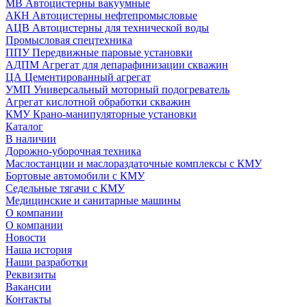
МВ Автоцистерны вакуумные
АКН Автоцистерны нефтепромысловые
АЦВ Автоцистерны для технической воды
Промысловая спецтехника
ППУ Передвижные паровые установки
АДПМ Агрегат для депарафинизации скважин
ЦА Цементированный агрегат
УМП Универсальный моторный подогреватель
Агрегат кислотной обработки скважин
КМУ Крано-манипуляторные установки
Каталог
В наличии
Дорожно-уборочная техника
Маслостанции и маслораздаточные комплексы с КМУ
Бортовые автомобили с КМУ
Седельные тягачи с КМУ
Медицинские и санитарные машины
О компании
О компании
Новости
Наша история
Наши разработки
Реквизиты
Вакансии
Контакты