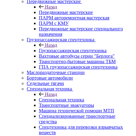
Передвижные мастерские
Назад
Передвижные мастерские
ПАРМ авторемонтная мастерская
ПАРМ с КМУ
Передвижные мастерские специального
назначения
Грузопассажирская спецтехника
Назад
Грузопассажирская спецтехника
Вахтовые автобусы серии "Берлога"
Транспортно-бытовые машины ТБМ
ГПА грузопассажирская спецтехника
Маслораздаточные станции
Бортовые автомобили
Седельные тягачи
Специальная техника
Назад
Специальная техника
Транспортные эвакуаторы
Машина технической помощи МТП
Специализированные транспортные
средства
Спецтехника для перевозки взрывчатых
веществ