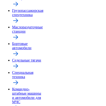
Грузопассажирская
спецтехника
Маслораздаточные
станции
Бортовые
автомобили
Седельные тягачи
Специальная
техника
Командно-
штабные машины
и автомобили для
МЧС