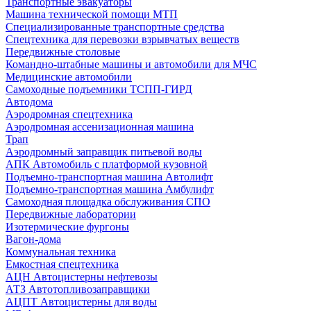
Транспортные эвакуаторы
Машина технической помощи МТП
Специализированные транспортные средства
Спецтехника для перевозки взрывчатых веществ
Передвижные столовые
Командно-штабные машины и автомобили для МЧС
Медицинские автомобили
Самоходные подъемники ТСПП-ГИРД
Автодома
Аэродромная спецтехника
Аэродромная ассенизационная машина
Трап
Аэродромный заправщик питьевой воды
АПК Автомобиль с платформой кузовной
Подъемно-транспортная машина Автолифт
Подъемно-транспортная машина Амбулифт
Самоходная площадка обслуживания СПО
Передвижные лаборатории
Изотермические фургоны
Вагон-дома
Коммунальная техника
Емкостная спецтехника
АЦН Автоцистерны нефтевозы
АТЗ Автотопливозаправщики
АЦПТ Автоцистерны для воды