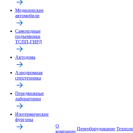
Медицинские
автомобили
Самоходные
подъемники
ТСПП-ГИРД
Автодома
Аэродромная
спецтехника
Передвижные
лаборатории
Изотермические
фургоны
О
Переоборудование
Технол
компании