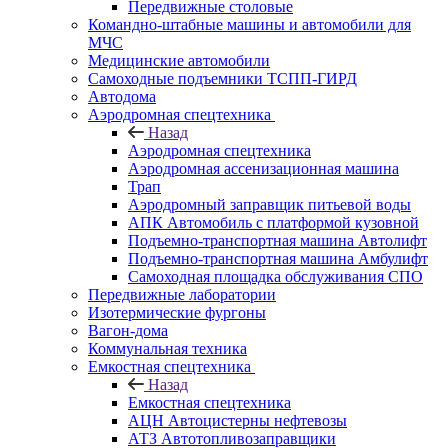
Передвижные столовые
Командно-штабные машины и автомобили для
МЧС
Медицинские автомобили
Самоходные подъемники ТСПП-ГИРД
Автодома
Аэродромная спецтехника
Назад
Аэродромная спецтехника
Аэродромная ассенизационная машина
Трап
Аэродромный заправщик питьевой воды
АПК Автомобиль с платформой кузовной
Подъемно-транспортная машина Автолифт
Подъемно-транспортная машина Амбулифт
Самоходная площадка обслуживания СПО
Передвижные лаборатории
Изотермические фургоны
Вагон-дома
Коммунальная техника
Емкостная спецтехника
Назад
Емкостная спецтехника
АЦН Автоцистерны нефтевозы
АТЗ Автотопливозаправщики