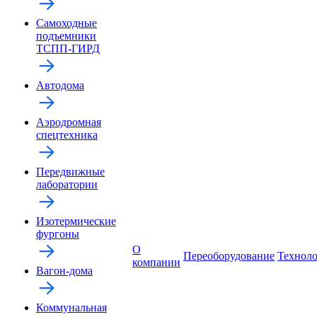
Самоходные
подъемники
ТСПП-ГИРД
Автодома
Аэродромная
спецтехника
Передвижные
лаборатории
Изотермические
фургоны
О
Переоборудование
Технол
компании
Вагон-дома
Коммунальная