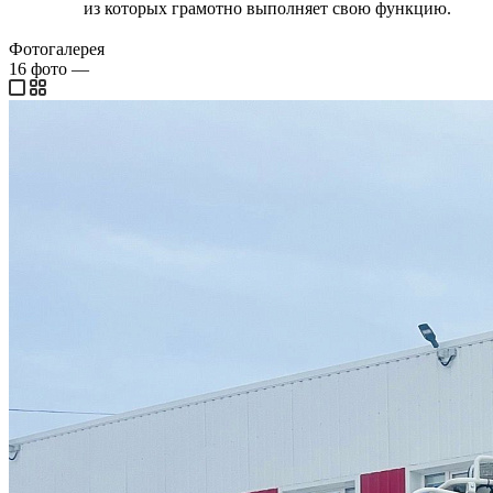
из которых грамотно выполняет свою функцию.
Фотогалерея
16
фото
—