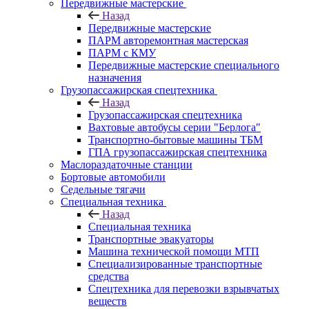
Передвижные мастерские
Назад
Передвижные мастерские
ПАРМ авторемонтная мастерская
ПАРМ с КМУ
Передвижные мастерские специального
назначения
Грузопассажирская спецтехника
Назад
Грузопассажирская спецтехника
Вахтовые автобусы серии "Берлога"
Транспортно-бытовые машины ТБМ
ГПА грузопассажирская спецтехника
Маслораздаточные станции
Бортовые автомобили
Седельные тягачи
Специальная техника
Назад
Специальная техника
Транспортные эвакуаторы
Машина технической помощи МТП
Специализированные транспортные
средства
Спецтехника для перевозки взрывчатых
веществ