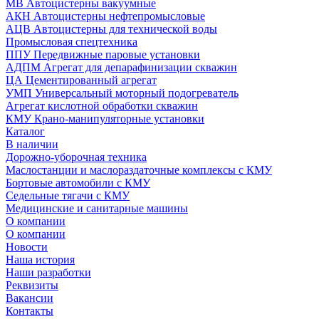
МВ Автоцистерны вакуумные
АКН Автоцистерны нефтепромысловые
АЦВ Автоцистерны для технической воды
Промысловая спецтехника
ППУ Передвижные паровые установки
АДПМ Агрегат для депарафинизации скважин
ЦА Цементированный агрегат
УМП Универсальный моторный подогреватель
Агрегат кислотной обработки скважин
КМУ Крано-манипуляторные установки
Каталог
В наличии
Дорожно-уборочная техника
Маслостанции и маслораздаточные комплексы с КМУ
Бортовые автомобили с КМУ
Седельные тягачи с КМУ
Медицинские и санитарные машины
О компании
О компании
Новости
Наша история
Наши разработки
Реквизиты
Вакансии
Контакты