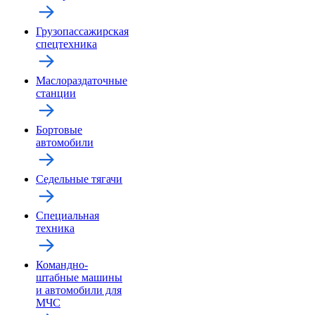
Грузопассажирская
спецтехника
Маслораздаточные
станции
Бортовые
автомобили
Седельные тягачи
Специальная
техника
Командно-
штабные машины
и автомобили для
МЧС