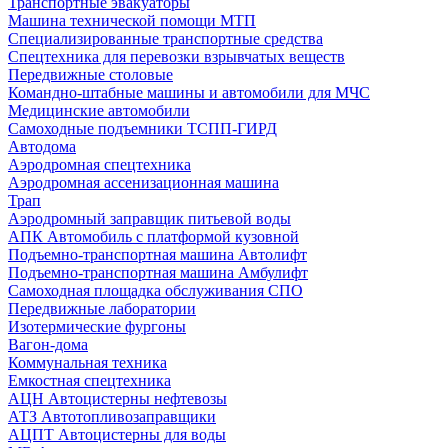
Транспортные эвакуаторы
Машина технической помощи МТП
Специализированные транспортные средства
Спецтехника для перевозки взрывчатых веществ
Передвижные столовые
Командно-штабные машины и автомобили для МЧС
Медицинские автомобили
Самоходные подъемники ТСПП-ГИРД
Автодома
Аэродромная спецтехника
Аэродромная ассенизационная машина
Трап
Аэродромный заправщик питьевой воды
АПК Автомобиль с платформой кузовной
Подъемно-транспортная машина Автолифт
Подъемно-транспортная машина Амбулифт
Самоходная площадка обслуживания СПО
Передвижные лаборатории
Изотермические фургоны
Вагон-дома
Коммунальная техника
Емкостная спецтехника
АЦН Автоцистерны нефтевозы
АТЗ Автотопливозаправщики
АЦПТ Автоцистерны для воды