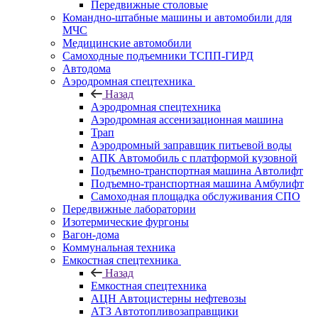
Передвижные столовые
Командно-штабные машины и автомобили для
МЧС
Медицинские автомобили
Самоходные подъемники ТСПП-ГИРД
Автодома
Аэродромная спецтехника
Назад
Аэродромная спецтехника
Аэродромная ассенизационная машина
Трап
Аэродромный заправщик питьевой воды
АПК Автомобиль с платформой кузовной
Подъемно-транспортная машина Автолифт
Подъемно-транспортная машина Амбулифт
Самоходная площадка обслуживания СПО
Передвижные лаборатории
Изотермические фургоны
Вагон-дома
Коммунальная техника
Емкостная спецтехника
Назад
Емкостная спецтехника
АЦН Автоцистерны нефтевозы
АТЗ Автотопливозаправщики