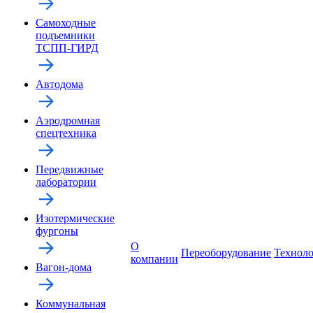
Самоходные
подъемники
ТСПП-ГИРД
Автодома
Аэродромная
спецтехника
Передвижные
лаборатории
Изотермические
фургоны
О
Переоборудование
Технол
компании
Вагон-дома
Коммунальная