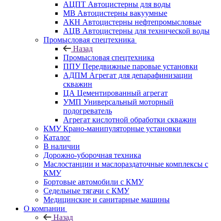
АЦПТ Автоцистерны для воды
МВ Автоцистерны вакуумные
АКН Автоцистерны нефтепромысловые
АЦВ Автоцистерны для технической воды
Промысловая спецтехника
Назад
Промысловая спецтехника
ППУ Передвижные паровые установки
АДПМ Агрегат для депарафинизации
скважин
ЦА Цементированный агрегат
УМП Универсальный моторный
подогреватель
Агрегат кислотной обработки скважин
КМУ Крано-манипуляторные установки
Каталог
В наличии
Дорожно-уборочная техника
Маслостанции и маслораздаточные комплексы с
КМУ
Бортовые автомобили с КМУ
Седельные тягачи с КМУ
Медицинские и санитарные машины
О компании
Назад