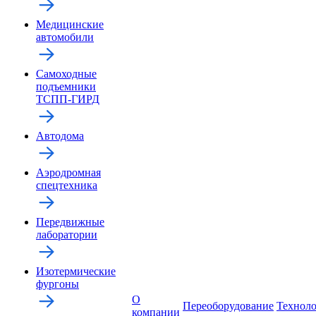
Медицинские
автомобили
Самоходные
подъемники
ТСПП-ГИРД
Автодома
Аэродромная
спецтехника
Передвижные
лаборатории
Изотермические
фургоны
О
Переоборудование
Технол
компании