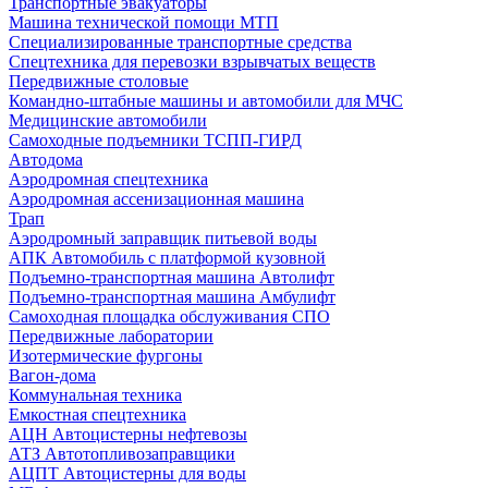
Транспортные эвакуаторы
Машина технической помощи МТП
Специализированные транспортные средства
Спецтехника для перевозки взрывчатых веществ
Передвижные столовые
Командно-штабные машины и автомобили для МЧС
Медицинские автомобили
Самоходные подъемники ТСПП-ГИРД
Автодома
Аэродромная спецтехника
Аэродромная ассенизационная машина
Трап
Аэродромный заправщик питьевой воды
АПК Автомобиль с платформой кузовной
Подъемно-транспортная машина Автолифт
Подъемно-транспортная машина Амбулифт
Самоходная площадка обслуживания СПО
Передвижные лаборатории
Изотермические фургоны
Вагон-дома
Коммунальная техника
Емкостная спецтехника
АЦН Автоцистерны нефтевозы
АТЗ Автотопливозаправщики
АЦПТ Автоцистерны для воды