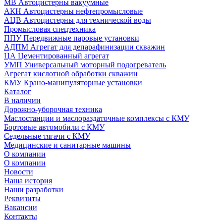
МВ Автоцистерны вакуумные
АКН Автоцистерны нефтепромысловые
АЦВ Автоцистерны для технической воды
Промысловая спецтехника
ППУ Передвижные паровые установки
АДПМ Агрегат для депарафинизации скважин
ЦА Цементированный агрегат
УМП Универсальный моторный подогреватель
Агрегат кислотной обработки скважин
КМУ Крано-манипуляторные установки
Каталог
В наличии
Дорожно-уборочная техника
Маслостанции и маслораздаточные комплексы с КМУ
Бортовые автомобили с КМУ
Седельные тягачи с КМУ
Медицинские и санитарные машины
О компании
О компании
Новости
Наша история
Наши разработки
Реквизиты
Вакансии
Контакты