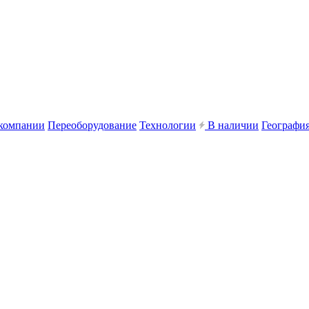
компании
Переоборудование
Технологии
В наличии
География