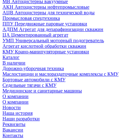
МВ Автоцистерны вакуумные
АКН Автоцистерны нефтепромысловые
АЦВ Автоцистерны для технической воды
Промысловая спецтехника
ППУ Передвижные паровые установки
АДПМ Агрегат для депарафинизации скважин
ЦА Цементированный агрегат
УМП Универсальный моторный подогреватель
Агрегат кислотной обработки скважин
КМУ Крано-манипуляторные установки
Каталог
В наличии
Дорожно-уборочная техника
Маслостанции и маслораздаточные комплексы с КМУ
Бортовые автомобили с КМУ
Седельные тягачи с КМУ
Медицинские и санитарные машины
О компании
О компании
Новости
Наша история
Наши разработки
Реквизиты
Вакансии
Контакты