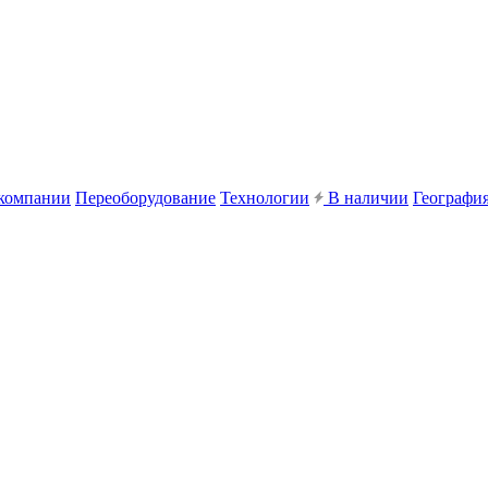
компании
Переоборудование
Технологии
В наличии
География