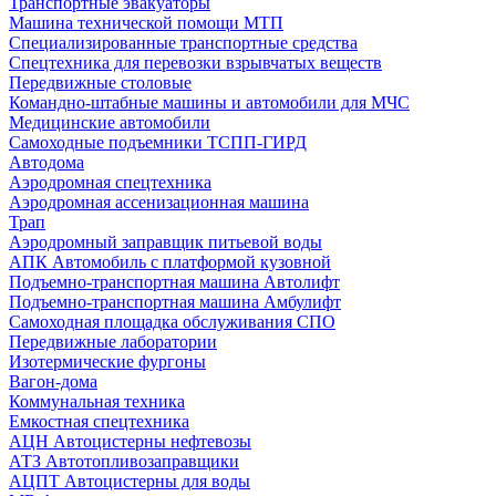
Транспортные эвакуаторы
Машина технической помощи МТП
Специализированные транспортные средства
Спецтехника для перевозки взрывчатых веществ
Передвижные столовые
Командно-штабные машины и автомобили для МЧС
Медицинские автомобили
Самоходные подъемники ТСПП-ГИРД
Автодома
Аэродромная спецтехника
Аэродромная ассенизационная машина
Трап
Аэродромный заправщик питьевой воды
АПК Автомобиль с платформой кузовной
Подъемно-транспортная машина Автолифт
Подъемно-транспортная машина Амбулифт
Самоходная площадка обслуживания СПО
Передвижные лаборатории
Изотермические фургоны
Вагон-дома
Коммунальная техника
Емкостная спецтехника
АЦН Автоцистерны нефтевозы
АТЗ Автотопливозаправщики
АЦПТ Автоцистерны для воды