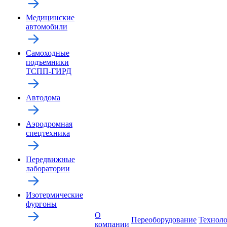
Медицинские
автомобили
Самоходные
подъемники
ТСПП-ГИРД
Автодома
Аэродромная
спецтехника
Передвижные
лаборатории
Изотермические
фургоны
О
Переоборудование
Технол
компании