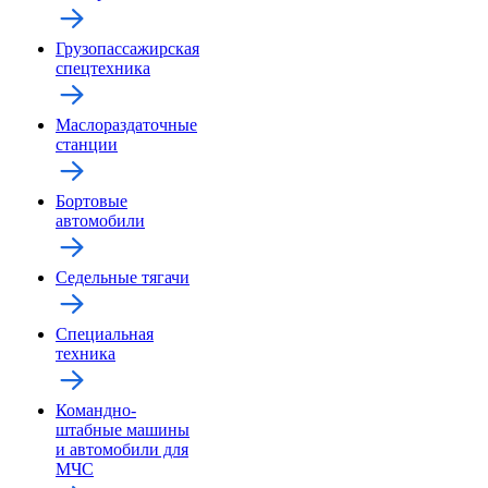
Грузопассажирская
спецтехника
Маслораздаточные
станции
Бортовые
автомобили
Седельные тягачи
Специальная
техника
Командно-
штабные машины
и автомобили для
МЧС