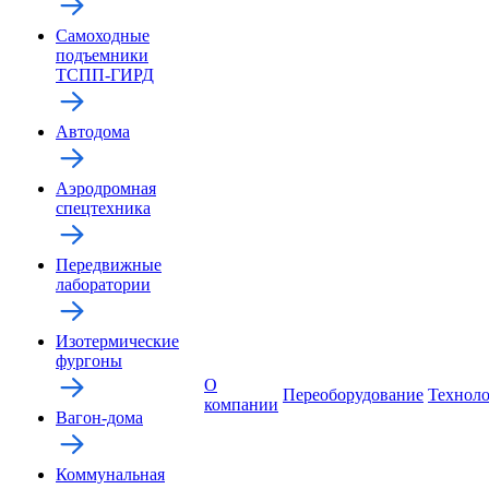
Самоходные
подъемники
ТСПП-ГИРД
Автодома
Аэродромная
спецтехника
Передвижные
лаборатории
Изотермические
фургоны
О
Переоборудование
Технол
компании
Вагон-дома
Коммунальная