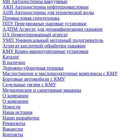
МВ Автоцистерны вакуумные
АКН Автоцистерны нефтепромысловые
АЦВ Автоцистерны для технической воды
Промысловая спецтехника
ППУ Передвижные паровые установки
АДПМ Агрегат для депарафинизации скважин
ЦА Цементированный агрегат
УМП Универсальный моторный подогреватель
Агрегат кислотной обработки скважин
КМУ Крано-манипуляторные установки
Каталог
В наличии
Дорожно-уборочная техника
Маслостанции и маслораздаточные комплексы с КМУ
Бортовые автомобили с КМУ
Седельные тягачи с КМУ
Медицинские и санитарные машины
О компании
О компании
Новости
Наша история
Наши разработки
Реквизиты
Вакансии
Контакты