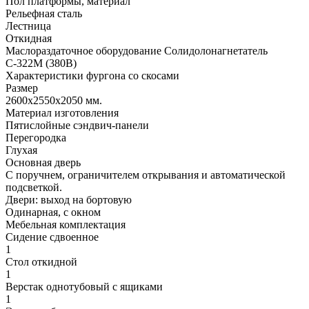
Пол платформы, материал
Рельефная сталь
Лестница
Откидная
Маслораздаточное оборудование Солидолонагнетатель
С-322М (380В)
Характеристики фургона со скосами
Размер
2600x2550x2050 мм.
Материал изготовления
Пятислойные сэндвич-панели
Перегородка
Глухая
Основная дверь
С поручнем, ограничителем открывания и автоматической
подсветкой.
Двери: выход на бортовую
Одинарная, с окном
Мебельная комплектация
Сидение сдвоенное
1
Стол откидной
1
Верстак однотубовый с ящиками
1