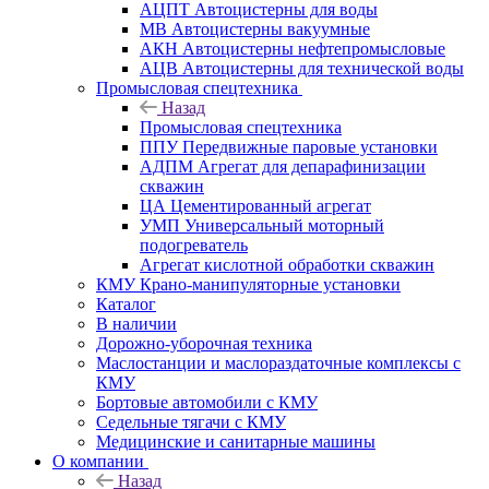
АЦПТ Автоцистерны для воды
МВ Автоцистерны вакуумные
АКН Автоцистерны нефтепромысловые
АЦВ Автоцистерны для технической воды
Промысловая спецтехника
Назад
Промысловая спецтехника
ППУ Передвижные паровые установки
АДПМ Агрегат для депарафинизации
скважин
ЦА Цементированный агрегат
УМП Универсальный моторный
подогреватель
Агрегат кислотной обработки скважин
КМУ Крано-манипуляторные установки
Каталог
В наличии
Дорожно-уборочная техника
Маслостанции и маслораздаточные комплексы с
КМУ
Бортовые автомобили с КМУ
Седельные тягачи с КМУ
Медицинские и санитарные машины
О компании
Назад