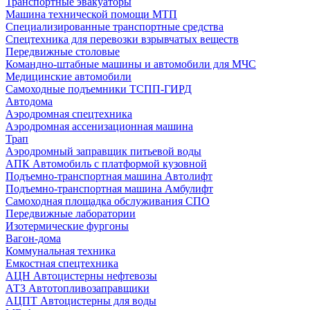
Транспортные эвакуаторы
Машина технической помощи МТП
Специализированные транспортные средства
Спецтехника для перевозки взрывчатых веществ
Передвижные столовые
Командно-штабные машины и автомобили для МЧС
Медицинские автомобили
Самоходные подъемники ТСПП-ГИРД
Автодома
Аэродромная спецтехника
Аэродромная ассенизационная машина
Трап
Аэродромный заправщик питьевой воды
АПК Автомобиль с платформой кузовной
Подъемно-транспортная машина Автолифт
Подъемно-транспортная машина Амбулифт
Самоходная площадка обслуживания СПО
Передвижные лаборатории
Изотермические фургоны
Вагон-дома
Коммунальная техника
Емкостная спецтехника
АЦН Автоцистерны нефтевозы
АТЗ Автотопливозаправщики
АЦПТ Автоцистерны для воды