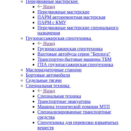
Передвижные мастерские
Назад
Передвижные мастерские
ПАРМ авторемонтная мастерская
ПАРМ с КМУ
Передвижные мастерские специального
назначения
Грузопассажирская спецтехника
Назад
Грузопассажирская спецтехника
Вахтовые автобусы серии "Берлога"
Транспортно-бытовые машины ТБМ
ГПА грузопассажирская спецтехника
Маслораздаточные станции
Бортовые автомобили
Седельные тягачи
Специальная техника
Назад
Специальная техника
Транспортные эвакуаторы
Машина технической помощи МТП
Специализированные транспортные
средства
Спецтехника для перевозки взрывчатых
веществ