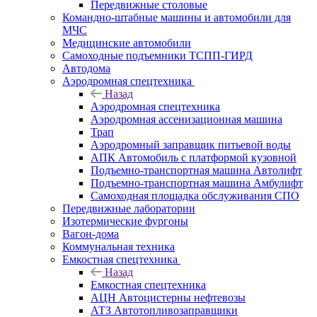
Передвижные столовые
Командно-штабные машины и автомобили для
МЧС
Медицинские автомобили
Самоходные подъемники ТСПП-ГИРД
Автодома
Аэродромная спецтехника
Назад
Аэродромная спецтехника
Аэродромная ассенизационная машина
Трап
Аэродромный заправщик питьевой воды
АПК Автомобиль с платформой кузовной
Подъемно-транспортная машина Автолифт
Подъемно-транспортная машина Амбулифт
Самоходная площадка обслуживания СПО
Передвижные лаборатории
Изотермические фургоны
Вагон-дома
Коммунальная техника
Емкостная спецтехника
Назад
Емкостная спецтехника
АЦН Автоцистерны нефтевозы
АТЗ Автотопливозаправщики