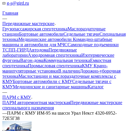
g-s@gird.ru
Главная
—
Передвижные мастерские
Грузопассажирская спецтехника
Маслораздаточные
станции
Бортовые автомобили
Седельные тягачи
Специальная
техника
Медицинские автомобили
Командно-штабные
машины и автомобили для МЧС
Самоходные подъемники
ТСПП-ГИРД
Автодома
Передвижные
лаборатории
Аэродромная спецтехника
Изотермические
фургоны
Вагон-дома
Коммунальная техника
Емкостная
спецтехника
Промысловая спецтехника
КМУ Крано-
манипуляторные установки
В наличии
Дорожно-уборочная
техника
Маслостанции и маслораздаточные комплексы с
КМУ
Бортовые автомобили с КМУ
Седельные тягачи с
КМУ
Медицинские и санитарные машины
Каталог
—
ПАРМ с КМУ
ПАРМ авторемонтная мастерская
Передвижные мастерские
специального назначения
—
ПАРМ с КМУ ИМ-95 на шасси Урал Некст 4320-6952-
72Е5Г38