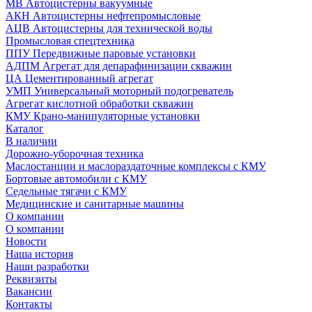
МВ Автоцистерны вакуумные
АКН Автоцистерны нефтепромысловые
АЦВ Автоцистерны для технической воды
Промысловая спецтехника
ППУ Передвижные паровые установки
АДПМ Агрегат для депарафинизации скважин
ЦА Цементированный агрегат
УМП Универсальный моторный подогреватель
Агрегат кислотной обработки скважин
КМУ Крано-манипуляторные установки
Каталог
В наличии
Дорожно-уборочная техника
Маслостанции и маслораздаточные комплексы с КМУ
Бортовые автомобили с КМУ
Седельные тягачи с КМУ
Медицинские и санитарные машины
О компании
О компании
Новости
Наша история
Наши разработки
Реквизиты
Вакансии
Контакты