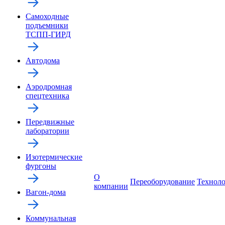
Самоходные
подъемники
ТСПП-ГИРД
Автодома
Аэродромная
спецтехника
Передвижные
лаборатории
Изотермические
фургоны
О
Переоборудование
Технол
компании
Вагон-дома
Коммунальная