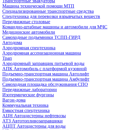
Транспортные эвакуаторы
Машина технической помощи МТП
Специализированные транспортные средства
Спецтехника для перевозки взрывчатых веществ
Передвижные столовые
Командно-штабные машины и автомобили для МЧС
Медицинские автомобили
Самоходные подъемники ТСПП-ГИРД
Автодома
Аэродромная спецтехника
Аэродромная ассенизационная машина
Трап
Аэродромный заправщик питьевой воды
АПК Автомобиль с платформой кузовной
Подъемно-транспортная машина Автолифт
Подъемно-транспортная машина Амбулифт
Самоходная площадка обслуживания СПО
Передвижные лаборатории
Изотермические фургоны
Вагон-дома
Коммунальная техника
Емкостная спецтехника
АЦН Автоцистерны нефтевозы
АТЗ Автотопливозаправщики
АЦПТ Автоцистерны для воды