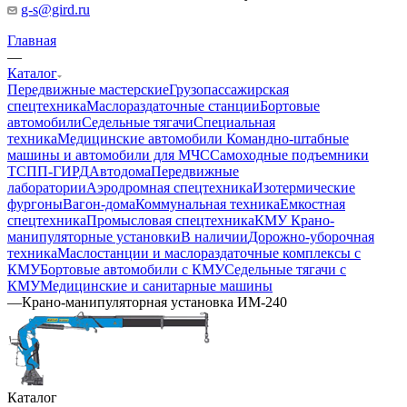
g-s@gird.ru
Главная
—
Каталог
Передвижные мастерские
Грузопассажирская
спецтехника
Маслораздаточные станции
Бортовые
автомобили
Седельные тягачи
Специальная
техника
Медицинские автомобили
Командно-штабные
машины и автомобили для МЧС
Самоходные подъемники
ТСПП-ГИРД
Автодома
Передвижные
лаборатории
Аэродромная спецтехника
Изотермические
фургоны
Вагон-дома
Коммунальная техника
Емкостная
спецтехника
Промысловая спецтехника
КМУ Крано-
манипуляторные установки
В наличии
Дорожно-уборочная
техника
Маслостанции и маслораздаточные комплексы с
КМУ
Бортовые автомобили с КМУ
Седельные тягачи с
КМУ
Медицинские и санитарные машины
—
Крано-манипуляторная установка ИМ-240
Каталог