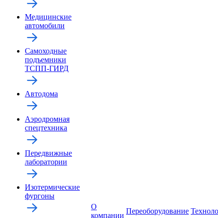
Медицинские
автомобили
Самоходные
подъемники
ТСПП-ГИРД
Автодома
Аэродромная
спецтехника
Передвижные
лаборатории
Изотермические
фургоны
О
Переоборудование
Технол
компании