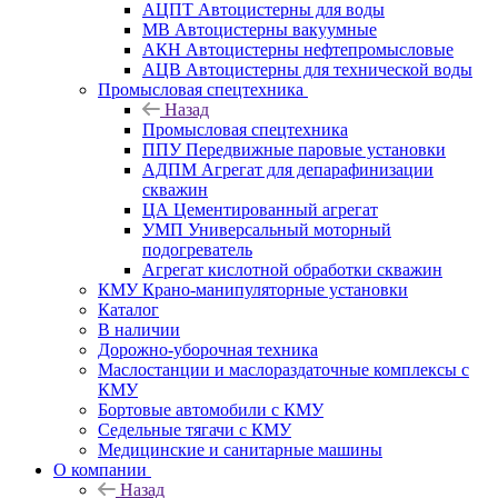
АЦПТ Автоцистерны для воды
МВ Автоцистерны вакуумные
АКН Автоцистерны нефтепромысловые
АЦВ Автоцистерны для технической воды
Промысловая спецтехника
Назад
Промысловая спецтехника
ППУ Передвижные паровые установки
АДПМ Агрегат для депарафинизации
скважин
ЦА Цементированный агрегат
УМП Универсальный моторный
подогреватель
Агрегат кислотной обработки скважин
КМУ Крано-манипуляторные установки
Каталог
В наличии
Дорожно-уборочная техника
Маслостанции и маслораздаточные комплексы с
КМУ
Бортовые автомобили с КМУ
Седельные тягачи с КМУ
Медицинские и санитарные машины
О компании
Назад