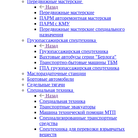
Передвижные мастерские
Назад
Передвижные мастерские
ПАРМ авторемонтная мастерская
ПАРМ с КМУ
Передвижные мастерские специального
назначения
Грузопассажирская спецтехника
Назад
Грузопассажирская спецтехника
Вахтовые автобусы серии "Берлога"
Транспортно-бытовые машины ТБМ
ГПА грузопассажирская спецтехника
Маслораздаточные станции
Бортовые автомобили
Седельные тягачи
Специальная техника
Назад
Специальная техника
Транспортные эвакуаторы
Машина технической помощи МТП
Специализированные транспортные
средства
Спецтехника для перевозки взрывчатых
веществ