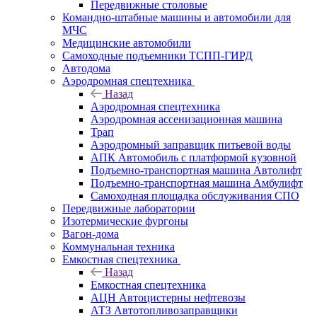
Передвижные столовые
Командно-штабные машины и автомобили для
МЧС
Медицинские автомобили
Самоходные подъемники ТСПП-ГИРД
Автодома
Аэродромная спецтехника
Назад
Аэродромная спецтехника
Аэродромная ассенизационная машина
Трап
Аэродромный заправщик питьевой воды
АПК Автомобиль с платформой кузовной
Подъемно-транспортная машина Автолифт
Подъемно-транспортная машина Амбулифт
Самоходная площадка обслуживания СПО
Передвижные лаборатории
Изотермические фургоны
Вагон-дома
Коммунальная техника
Емкостная спецтехника
Назад
Емкостная спецтехника
АЦН Автоцистерны нефтевозы
АТЗ Автотопливозаправщики