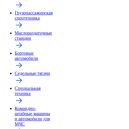
Грузопассажирская
спецтехника
Маслораздаточные
станции
Бортовые
автомобили
Седельные тягачи
Специальная
техника
Командно-
штабные машины
и автомобили для
МЧС