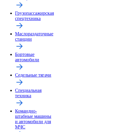
Грузопассажирская
спецтехника
Маслораздаточные
станции
Бортовые
автомобили
Седельные тягачи
Специальная
техника
Командно-
штабные машины
и автомобили для
МЧС