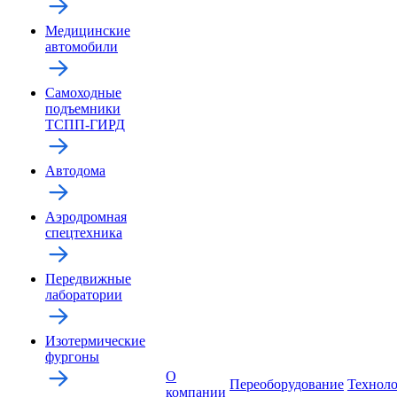
Медицинские
автомобили
Самоходные
подъемники
ТСПП-ГИРД
Автодома
Аэродромная
спецтехника
Передвижные
лаборатории
Изотермические
фургоны
О
Переоборудование
Технол
компании