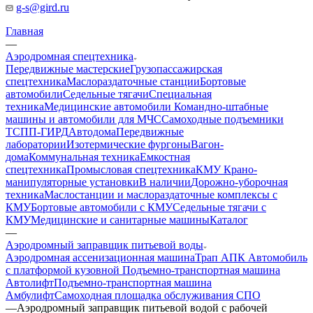
g-s@gird.ru
Главная
—
Аэродромная спецтехника
Передвижные мастерские
Грузопассажирская
спецтехника
Маслораздаточные станции
Бортовые
автомобили
Седельные тягачи
Специальная
техника
Медицинские автомобили
Командно-штабные
машины и автомобили для МЧС
Самоходные подъемники
ТСПП-ГИРД
Автодома
Передвижные
лаборатории
Изотермические фургоны
Вагон-
дома
Коммунальная техника
Емкостная
спецтехника
Промысловая спецтехника
КМУ Крано-
манипуляторные установки
В наличии
Дорожно-уборочная
техника
Маслостанции и маслораздаточные комплексы с
КМУ
Бортовые автомобили с КМУ
Седельные тягачи с
КМУ
Медицинские и санитарные машины
Каталог
—
Аэродромный заправщик питьевой воды
Аэродромная ассенизационная машина
Трап
АПК Автомобиль
с платформой кузовной
Подъемно-транспортная машина
Автолифт
Подъемно-транспортная машина
Амбулифт
Самоходная площадка обслуживания СПО
—
Аэродромный заправщик питьевой водой с рабочей