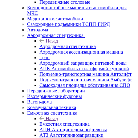
Передвижные столовые
Командно-штабные машины и автомобили для
МЧС
Медицинские автомобили
Самоходные подъемники ТСПП-ГИРД
Автодома
Аэродромная спецтехника
Назад
Аэродромная спецтехника
Аэродромная ассенизационная машина
Трап
Аэродромный заправщик питьевой воды
АПК Автомобиль с платформой кузовной
Подъемно-транспортная машина Автолифт
Подъемно-транспортная машина Амбулифт
Самоходная площадка обслуживания СПО
Передвижные лаборатории
Изотермические фургоны
Вагон-дома
Коммунальная техника
Емкостная спецтехника
Назад
Емкостная спецтехника
АЦН Автоцистерны нефтевозы
АТЗ Автотопливозаправщики