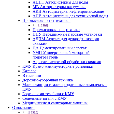
АЦПТ Автоцистерны для воды
МВ Автоцистерны вакуумные
АКН Автоцистерны нефтепромысловые
АЦВ Автоцистерны для технической воды
Промысловая спецтехника
Назад
Промысловая спецтехника
ППУ Передвижные паровые установки
АДПМ Агрегат для депарафинизации
скважин
ЦА Цементированный агрегат
УМП Универсальный моторный
подогреватель
Агрегат кислотной обработки скважин
КМУ Крано-манипуляторные установки
Каталог
В наличии
Дорожно-уборочная техника
Маслостанции и маслораздаточные комплексы с
КМУ
Бортовые автомобили с КМУ
Седельные тягачи с КМУ
Медицинские и санитарные машины
О компании
Назад