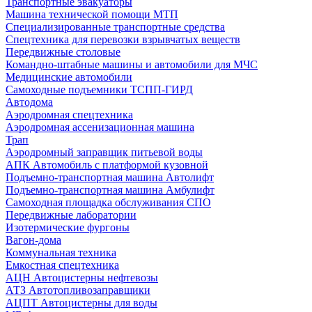
Транспортные эвакуаторы
Машина технической помощи МТП
Специализированные транспортные средства
Спецтехника для перевозки взрывчатых веществ
Передвижные столовые
Командно-штабные машины и автомобили для МЧС
Медицинские автомобили
Самоходные подъемники ТСПП-ГИРД
Автодома
Аэродромная спецтехника
Аэродромная ассенизационная машина
Трап
Аэродромный заправщик питьевой воды
АПК Автомобиль с платформой кузовной
Подъемно-транспортная машина Автолифт
Подъемно-транспортная машина Амбулифт
Самоходная площадка обслуживания СПО
Передвижные лаборатории
Изотермические фургоны
Вагон-дома
Коммунальная техника
Емкостная спецтехника
АЦН Автоцистерны нефтевозы
АТЗ Автотопливозаправщики
АЦПТ Автоцистерны для воды