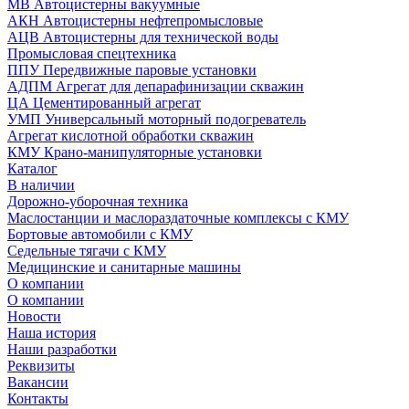
МВ Автоцистерны вакуумные
АКН Автоцистерны нефтепромысловые
АЦВ Автоцистерны для технической воды
Промысловая спецтехника
ППУ Передвижные паровые установки
АДПМ Агрегат для депарафинизации скважин
ЦА Цементированный агрегат
УМП Универсальный моторный подогреватель
Агрегат кислотной обработки скважин
КМУ Крано-манипуляторные установки
Каталог
В наличии
Дорожно-уборочная техника
Маслостанции и маслораздаточные комплексы с КМУ
Бортовые автомобили с КМУ
Седельные тягачи с КМУ
Медицинские и санитарные машины
О компании
О компании
Новости
Наша история
Наши разработки
Реквизиты
Вакансии
Контакты