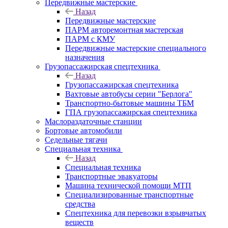
Передвижные мастерские
Назад
Передвижные мастерские
ПАРМ авторемонтная мастерская
ПАРМ с КМУ
Передвижные мастерские специального
назначения
Грузопассажирская спецтехника
Назад
Грузопассажирская спецтехника
Вахтовые автобусы серии "Берлога"
Транспортно-бытовые машины ТБМ
ГПА грузопассажирская спецтехника
Маслораздаточные станции
Бортовые автомобили
Седельные тягачи
Специальная техника
Назад
Специальная техника
Транспортные эвакуаторы
Машина технической помощи МТП
Специализированные транспортные
средства
Спецтехника для перевозки взрывчатых
веществ