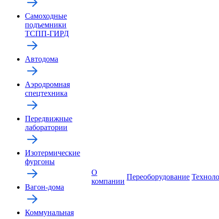
Самоходные
подъемники
ТСПП-ГИРД
Автодома
Аэродромная
спецтехника
Передвижные
лаборатории
Изотермические
фургоны
О
Переоборудование
Технол
компании
Вагон-дома
Коммунальная