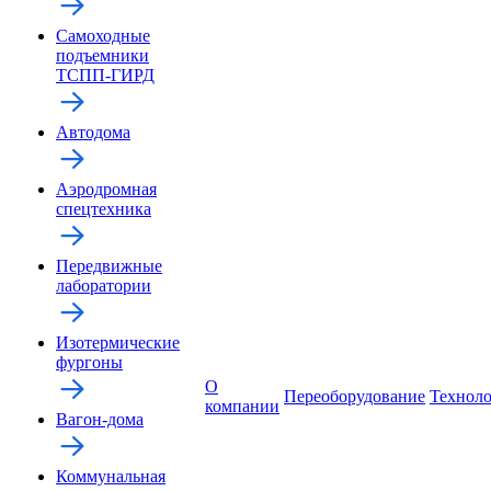
Самоходные
подъемники
ТСПП-ГИРД
Автодома
Аэродромная
спецтехника
Передвижные
лаборатории
Изотермические
фургоны
О
Переоборудование
Технол
компании
Вагон-дома
Коммунальная