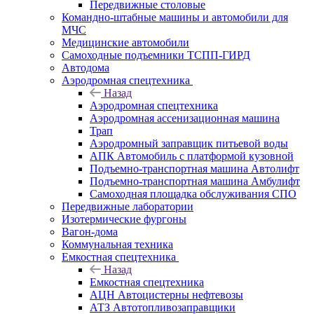
Передвижные столовые
Командно-штабные машины и автомобили для
МЧС
Медицинские автомобили
Самоходные подъемники ТСПП-ГИРД
Автодома
Аэродромная спецтехника
Назад
Аэродромная спецтехника
Аэродромная ассенизационная машина
Трап
Аэродромный заправщик питьевой воды
АПК Автомобиль с платформой кузовной
Подъемно-транспортная машина Автолифт
Подъемно-транспортная машина Амбулифт
Самоходная площадка обслуживания СПО
Передвижные лаборатории
Изотермические фургоны
Вагон-дома
Коммунальная техника
Емкостная спецтехника
Назад
Емкостная спецтехника
АЦН Автоцистерны нефтевозы
АТЗ Автотопливозаправщики