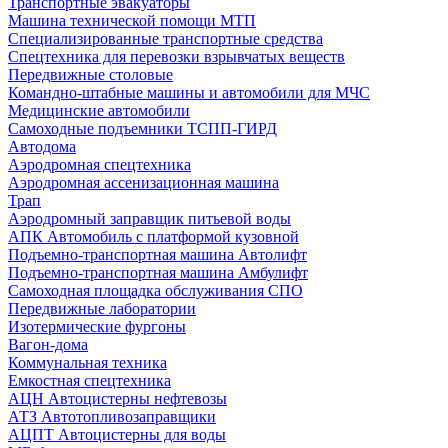
Транспортные эвакуаторы
Машина технической помощи МТП
Специализированные транспортные средства
Спецтехника для перевозки взрывчатых веществ
Передвижные столовые
Командно-штабные машины и автомобили для МЧС
Медицинские автомобили
Самоходные подъемники ТСПП-ГИРД
Автодома
Аэродромная спецтехника
Аэродромная ассенизационная машина
Трап
Аэродромный заправщик питьевой воды
АПК Автомобиль с платформой кузовной
Подъемно-транспортная машина Автолифт
Подъемно-транспортная машина Амбулифт
Самоходная площадка обслуживания СПО
Передвижные лаборатории
Изотермические фургоны
Вагон-дома
Коммунальная техника
Емкостная спецтехника
АЦН Автоцистерны нефтевозы
АТЗ Автотопливозаправщики
АЦПТ Автоцистерны для воды