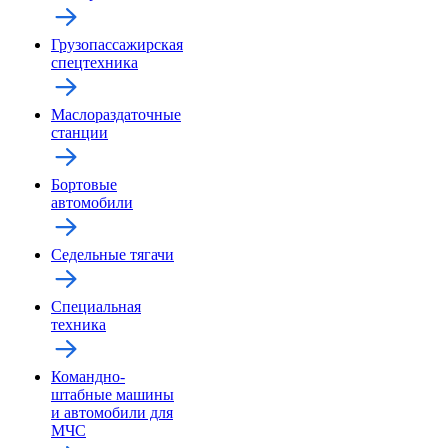
Грузопассажирская
спецтехника
Маслораздаточные
станции
Бортовые
автомобили
Седельные тягачи
Специальная
техника
Командно-
штабные машины
и автомобили для
МЧС