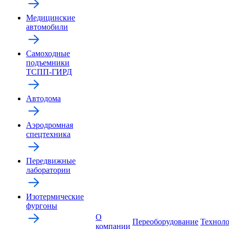
Медицинские
автомобили
Самоходные
подъемники
ТСПП-ГИРД
Автодома
Аэродромная
спецтехника
Передвижные
лаборатории
Изотермические
фургоны
О
Переоборудование
Технол
компании