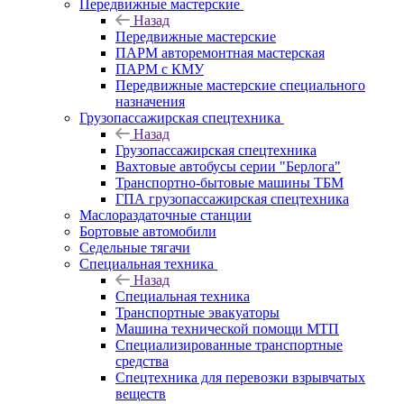
Передвижные мастерские
Назад
Передвижные мастерские
ПАРМ авторемонтная мастерская
ПАРМ с КМУ
Передвижные мастерские специального
назначения
Грузопассажирская спецтехника
Назад
Грузопассажирская спецтехника
Вахтовые автобусы серии "Берлога"
Транспортно-бытовые машины ТБМ
ГПА грузопассажирская спецтехника
Маслораздаточные станции
Бортовые автомобили
Седельные тягачи
Специальная техника
Назад
Специальная техника
Транспортные эвакуаторы
Машина технической помощи МТП
Специализированные транспортные
средства
Спецтехника для перевозки взрывчатых
веществ