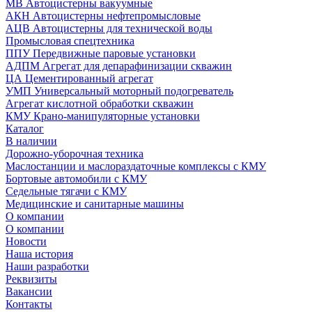
МВ Автоцистерны вакуумные
АКН Автоцистерны нефтепромысловые
АЦВ Автоцистерны для технической воды
Промысловая спецтехника
ППУ Передвижные паровые установки
АДПМ Агрегат для депарафинизации скважин
ЦА Цементированный агрегат
УМП Универсальный моторный подогреватель
Агрегат кислотной обработки скважин
КМУ Крано-манипуляторные установки
Каталог
В наличии
Дорожно-уборочная техника
Маслостанции и маслораздаточные комплексы с КМУ
Бортовые автомобили с КМУ
Седельные тягачи с КМУ
Медицинские и санитарные машины
О компании
О компании
Новости
Наша история
Наши разработки
Реквизиты
Вакансии
Контакты