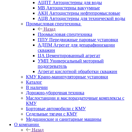
АЦПТ Автоцистерны для воды
МВ Автоцистерны вакуумные
АКН Автоцистерны нефтепромысловые
АЦВ Автоцистерны для технической воды
Промысловая спецтехника
Назад
Промысловая спецтехника
ППУ Передвижные паровые установки
АДПМ Агрегат для депарафинизации
скважин
ЦА Цементированный агрегат
УМП Универсальный моторный
подогреватель
Агрегат кислотной обработки скважин
КМУ Крано-манипуляторные установки
Каталог
В наличии
Дорожно-уборочная техника
Маслостанции и маслораздаточные комплексы с
КМУ
Бортовые автомобили с КМУ
Седельные тягачи с КМУ
Медицинские и санитарные машины
О компании
Назад