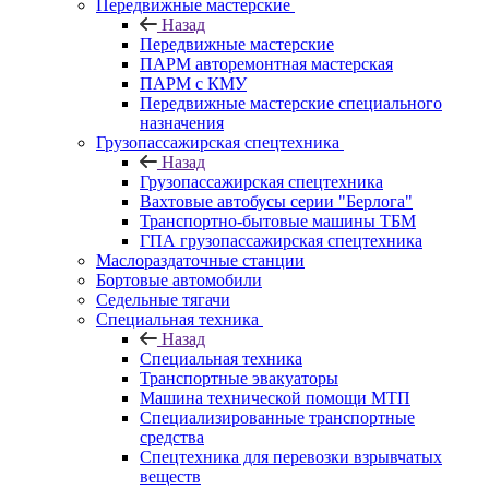
Передвижные мастерские
Назад
Передвижные мастерские
ПАРМ авторемонтная мастерская
ПАРМ с КМУ
Передвижные мастерские специального
назначения
Грузопассажирская спецтехника
Назад
Грузопассажирская спецтехника
Вахтовые автобусы серии "Берлога"
Транспортно-бытовые машины ТБМ
ГПА грузопассажирская спецтехника
Маслораздаточные станции
Бортовые автомобили
Седельные тягачи
Специальная техника
Назад
Специальная техника
Транспортные эвакуаторы
Машина технической помощи МТП
Специализированные транспортные
средства
Спецтехника для перевозки взрывчатых
веществ