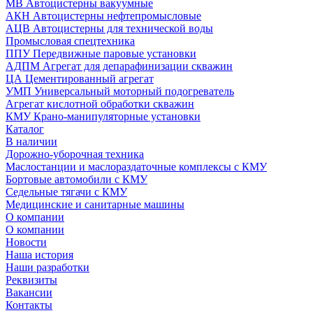
МВ Автоцистерны вакуумные
АКН Автоцистерны нефтепромысловые
АЦВ Автоцистерны для технической воды
Промысловая спецтехника
ППУ Передвижные паровые установки
АДПМ Агрегат для депарафинизации скважин
ЦА Цементированный агрегат
УМП Универсальный моторный подогреватель
Агрегат кислотной обработки скважин
КМУ Крано-манипуляторные установки
Каталог
В наличии
Дорожно-уборочная техника
Маслостанции и маслораздаточные комплексы с КМУ
Бортовые автомобили с КМУ
Седельные тягачи с КМУ
Медицинские и санитарные машины
О компании
О компании
Новости
Наша история
Наши разработки
Реквизиты
Вакансии
Контакты