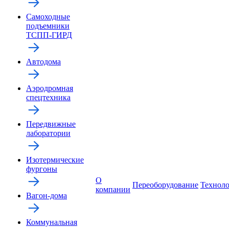
Самоходные
подъемники
ТСПП-ГИРД
Автодома
Аэродромная
спецтехника
Передвижные
лаборатории
Изотермические
фургоны
О
Переоборудование
Технол
компании
Вагон-дома
Коммунальная