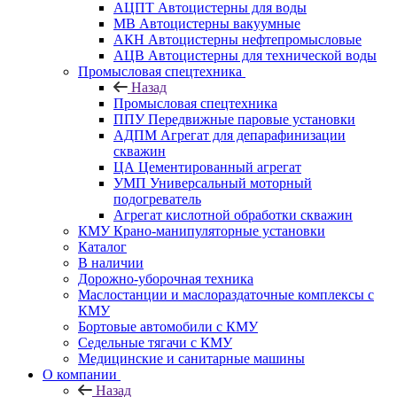
АЦПТ Автоцистерны для воды
МВ Автоцистерны вакуумные
АКН Автоцистерны нефтепромысловые
АЦВ Автоцистерны для технической воды
Промысловая спецтехника
Назад
Промысловая спецтехника
ППУ Передвижные паровые установки
АДПМ Агрегат для депарафинизации
скважин
ЦА Цементированный агрегат
УМП Универсальный моторный
подогреватель
Агрегат кислотной обработки скважин
КМУ Крано-манипуляторные установки
Каталог
В наличии
Дорожно-уборочная техника
Маслостанции и маслораздаточные комплексы с
КМУ
Бортовые автомобили с КМУ
Седельные тягачи с КМУ
Медицинские и санитарные машины
О компании
Назад