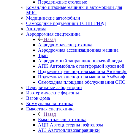
Передвижные столовые
Командно-штабные машины и автомобили для
МЧС
Медицинские автомобили
Самоходные подъемники ТСПП-ГИРД
Автодома
Аэродромная спецтехника
Назад
Аэродромная спецтехника
Аэродромная ассенизационная машина
Трап
Аэродромный заправщик питьевой воды
АПК Автомобиль с платформой кузовной
Подъемно-транспортная машина Автолифт
Подъемно-транспортная машина Амбулифт
Самоходная площадка обслуживания СПО
Передвижные лаборатории
Изотермические фургоны
Вагон-дома
Коммунальная техника
Емкостная спецтехника
Назад
Емкостная спецтехника
АЦН Автоцистерны нефтевозы
АТЗ Автотопливозаправщики