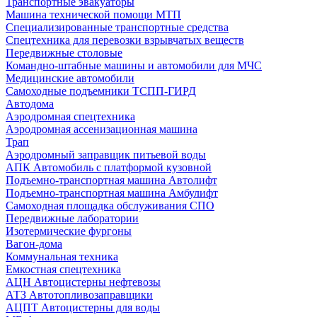
Транспортные эвакуаторы
Машина технической помощи МТП
Специализированные транспортные средства
Спецтехника для перевозки взрывчатых веществ
Передвижные столовые
Командно-штабные машины и автомобили для МЧС
Медицинские автомобили
Самоходные подъемники ТСПП-ГИРД
Автодома
Аэродромная спецтехника
Аэродромная ассенизационная машина
Трап
Аэродромный заправщик питьевой воды
АПК Автомобиль с платформой кузовной
Подъемно-транспортная машина Автолифт
Подъемно-транспортная машина Амбулифт
Самоходная площадка обслуживания СПО
Передвижные лаборатории
Изотермические фургоны
Вагон-дома
Коммунальная техника
Емкостная спецтехника
АЦН Автоцистерны нефтевозы
АТЗ Автотопливозаправщики
АЦПТ Автоцистерны для воды