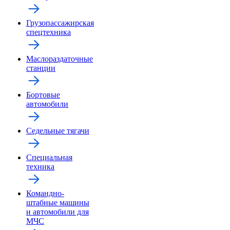
Грузопассажирская
спецтехника
Маслораздаточные
станции
Бортовые
автомобили
Седельные тягачи
Специальная
техника
Командно-
штабные машины
и автомобили для
МЧС