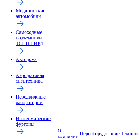
Медицинские
автомобили
Самоходные
подъемники
ТСПП-ГИРД
Автодома
Аэродромная
спецтехника
Передвижные
лаборатории
Изотермические
фургоны
О
Переоборудование
Технол
компании