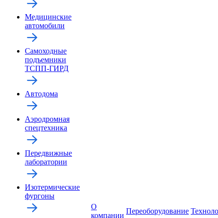
Медицинские
автомобили
Самоходные
подъемники
ТСПП-ГИРД
Автодома
Аэродромная
спецтехника
Передвижные
лаборатории
Изотермические
фургоны
О
Переоборудование
Технол
компании