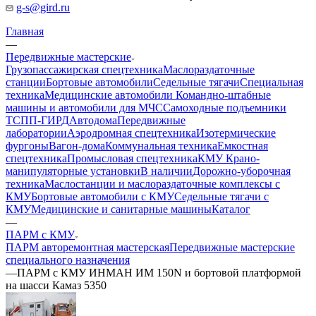
g-s@gird.ru
Главная
—
Передвижные мастерские
Грузопассажирская спецтехника
Маслораздаточные
станции
Бортовые автомобили
Седельные тягачи
Специальная
техника
Медицинские автомобили
Командно-штабные
машины и автомобили для МЧС
Самоходные подъемники
ТСПП-ГИРД
Автодома
Передвижные
лаборатории
Аэродромная спецтехника
Изотермические
фургоны
Вагон-дома
Коммунальная техника
Емкостная
спецтехника
Промысловая спецтехника
КМУ Крано-
манипуляторные установки
В наличии
Дорожно-уборочная
техника
Маслостанции и маслораздаточные комплексы с
КМУ
Бортовые автомобили с КМУ
Седельные тягачи с
КМУ
Медицинские и санитарные машины
Каталог
—
ПАРМ с КМУ
ПАРМ авторемонтная мастерская
Передвижные мастерские
специального назначения
—
ПАРМ с КМУ ИНМАН ИМ 150N и бортовой платформой
на шасси Камаз 5350