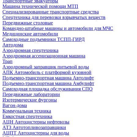
Транспортные эвакуаторы
Машина технической помощи МТП
Специализированные транспортные средства
Спецтехника для перевозки взрывчатых веществ
Передвижные столовые
Командно-штабные машины и автомобили для МЧС
Медицинские автомобили
Самоходные подъемники ТСПП-ГИРД
Автодома
Аэродромная спецтехника
Аэродромная ассенизационная машина
Трап
Аэродромный заправщик питьевой воды
АПК Автомобиль с платформой кузовной
Подъемно-транспортная машина Автолифт
Подъемно-транспортная машина Амбулифт
Самоходная площадка обслуживания СПО
Передвижные лаборатории
Изотермические фургоны
Вагон-дома
Коммунальная техника
Емкостная спецтехника
АЦН Автоцистерны нефтевозы
АТЗ Автотопливозаправщики
АЦПТ Автоцистерны для воды