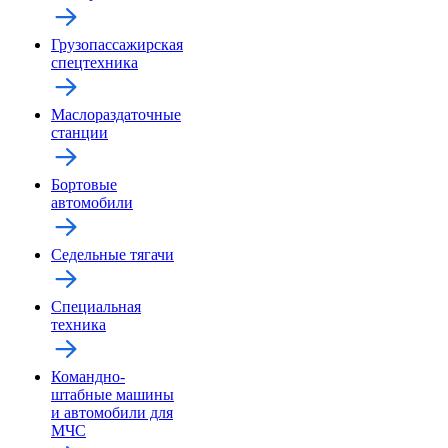
Грузопассажирская
спецтехника
Маслораздаточные
станции
Бортовые
автомобили
Седельные тягачи
Специальная
техника
Командно-
штабные машины
и автомобили для
МЧС