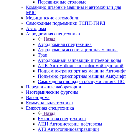
Передвижные столовые
Командно-штабные машины и автомобили для
МЧС
Медицинские автомобили
Самоходные подъемники ТСПП-ГИРД
Автодома
Аэродромная спецтехника
Назад
Аэродромная спецтехника
Аэродромная ассенизационная машина
Трап
Аэродромный заправщик питьевой воды
АПК Автомобиль с платформой кузовной
Подъемно-транспортная машина Автолифт
Подъемно-транспортная машина Амбулифт
Самоходная площадка обслуживания СПО
Передвижные лаборатории
Изотермические фургоны
Вагон-дома
Коммунальная техника
Емкостная спецтехника
Назад
Емкостная спецтехника
АЦН Автоцистерны нефтевозы
АТЗ Автотопливозаправщики