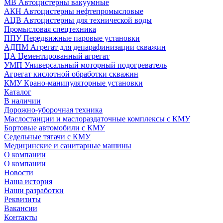
МВ Автоцистерны вакуумные
АКН Автоцистерны нефтепромысловые
АЦВ Автоцистерны для технической воды
Промысловая спецтехника
ППУ Передвижные паровые установки
АДПМ Агрегат для депарафинизации скважин
ЦА Цементированный агрегат
УМП Универсальный моторный подогреватель
Агрегат кислотной обработки скважин
КМУ Крано-манипуляторные установки
Каталог
В наличии
Дорожно-уборочная техника
Маслостанции и маслораздаточные комплексы с КМУ
Бортовые автомобили с КМУ
Седельные тягачи с КМУ
Медицинские и санитарные машины
О компании
О компании
Новости
Наша история
Наши разработки
Реквизиты
Вакансии
Контакты