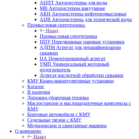
АЦПТ Автоцистерны для воды
МВ Автоцистерны вакуумные
АКН Автоцистерны нефтепромысловые
АЦВ Автоцистерны для технической воды
Промысловая спецтехника
Назад
Промысловая спецтехника
ППУ Передвижные паровые установки
АДПМ Агрегат для депарафинизации
скважин
ЦА Цементированный агрегат
УМП Универсальный моторный
подогреватель
Агрегат кислотной обработки скважин
КМУ Крано-манипуляторные установки
Каталог
В наличии
Дорожно-уборочная техника
Маслостанции и маслораздаточные комплексы с
КМУ
Бортовые автомобили с КМУ
Седельные тягачи с КМУ
Медицинские и санитарные машины
О компании
Назад