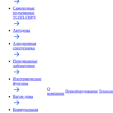
Самоходные
подъемники
ТСПП-ГИРД
Автодома
Аэродромная
спецтехника
Передвижные
лаборатории
Изотермические
фургоны
О
Переоборудование
Технол
компании
Вагон-дома
Коммунальная