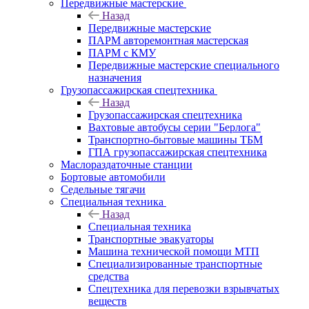
Передвижные мастерские
Назад
Передвижные мастерские
ПАРМ авторемонтная мастерская
ПАРМ с КМУ
Передвижные мастерские специального
назначения
Грузопассажирская спецтехника
Назад
Грузопассажирская спецтехника
Вахтовые автобусы серии "Берлога"
Транспортно-бытовые машины ТБМ
ГПА грузопассажирская спецтехника
Маслораздаточные станции
Бортовые автомобили
Седельные тягачи
Специальная техника
Назад
Специальная техника
Транспортные эвакуаторы
Машина технической помощи МТП
Специализированные транспортные
средства
Спецтехника для перевозки взрывчатых
веществ