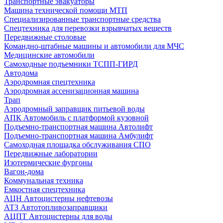
Транспортные эвакуаторы
Машина технической помощи МТП
Специализированные транспортные средства
Спецтехника для перевозки взрывчатых веществ
Передвижные столовые
Командно-штабные машины и автомобили для МЧС
Медицинские автомобили
Самоходные подъемники ТСПП-ГИРД
Автодома
Аэродромная спецтехника
Аэродромная ассенизационная машина
Трап
Аэродромный заправщик питьевой воды
АПК Автомобиль с платформой кузовной
Подъемно-транспортная машина Автолифт
Подъемно-транспортная машина Амбулифт
Самоходная площадка обслуживания СПО
Передвижные лаборатории
Изотермические фургоны
Вагон-дома
Коммунальная техника
Емкостная спецтехника
АЦН Автоцистерны нефтевозы
АТЗ Автотопливозаправщики
АЦПТ Автоцистерны для воды