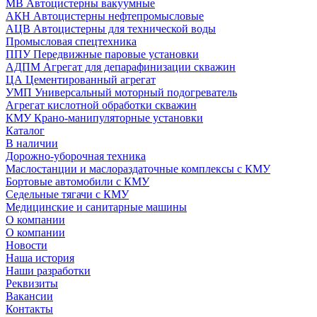
МВ Автоцистерны вакуумные
АКН Автоцистерны нефтепромысловые
АЦВ Автоцистерны для технической воды
Промысловая спецтехника
ППУ Передвижные паровые установки
АДПМ Агрегат для депарафинизации скважин
ЦА Цементированный агрегат
УМП Универсальный моторный подогреватель
Агрегат кислотной обработки скважин
КМУ Крано-манипуляторные установки
Каталог
В наличии
Дорожно-уборочная техника
Маслостанции и маслораздаточные комплексы с КМУ
Бортовые автомобили с КМУ
Седельные тягачи с КМУ
Медицинские и санитарные машины
О компании
О компании
Новости
Наша история
Наши разработки
Реквизиты
Вакансии
Контакты