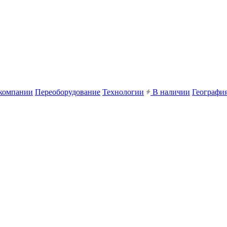
компании
Переоборудование
Технологии
В наличии
География