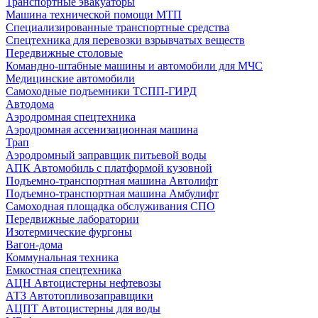
Транспортные эвакуаторы
Машина технической помощи МТП
Специализированные транспортные средства
Спецтехника для перевозки взрывчатых веществ
Передвижные столовые
Командно-штабные машины и автомобили для МЧС
Медицинские автомобили
Самоходные подъемники ТСПП-ГИРД
Автодома
Аэродромная спецтехника
Аэродромная ассенизационная машина
Трап
Аэродромный заправщик питьевой воды
АПК Автомобиль с платформой кузовной
Подъемно-транспортная машина Автолифт
Подъемно-транспортная машина Амбулифт
Самоходная площадка обслуживания СПО
Передвижные лаборатории
Изотермические фургоны
Вагон-дома
Коммунальная техника
Емкостная спецтехника
АЦН Автоцистерны нефтевозы
АТЗ Автотопливозаправщики
АЦПТ Автоцистерны для воды