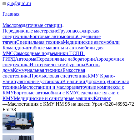
g-s@gird.ru
Главная
—
Маслораздаточные станции
Передвижные мастерские
Грузопассажирская
спецтехника
Бортовые автомобили
Седельные
тягачи
Специальная техника
Медицинские автомобили
Командно-штабные машины и автомобили для
МЧС
Самоходные подъемники ТСПП-
ГИРД
Автодома
Передвижные лаборатории
Аэродромная
спецтехника
Изотермические фургоны
Вагон-
дома
Коммунальная техника
Емкостная
спецтехника
Промысловая спецтехника
КМУ Крано-
манипуляторные установки
В наличии
Дорожно-уборочная
техника
Маслостанции и маслораздаточные комплексы с
КМУ
Бортовые автомобили с КМУ
Седельные тягачи с
КМУ
Медицинские и санитарные машины
Каталог
—
Маслостанция с КМУ ИМ 95 на шасси Урал 4320-46952-72
Е5Г38