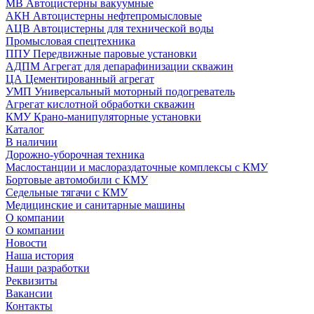
МВ Автоцистерны вакуумные
АКН Автоцистерны нефтепромысловые
АЦВ Автоцистерны для технической воды
Промысловая спецтехника
ППУ Передвижные паровые установки
АДПМ Агрегат для депарафинизации скважин
ЦА Цементированный агрегат
УМП Универсальный моторный подогреватель
Агрегат кислотной обработки скважин
КМУ Крано-манипуляторные установки
Каталог
В наличии
Дорожно-уборочная техника
Маслостанции и маслораздаточные комплексы с КМУ
Бортовые автомобили с КМУ
Седельные тягачи с КМУ
Медицинские и санитарные машины
О компании
О компании
Новости
Наша история
Наши разработки
Реквизиты
Вакансии
Контакты