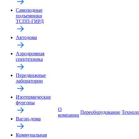
Самоходные
подъемники
ТСПП-ГИРД
Автодома
Аэродромная
спецтехника
Передвижные
лаборатории
Изотермические
фургоны
О
Переоборудование
Технол
компании
Вагон-дома
Коммунальная