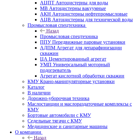
АЦПТ Автоцистерны для воды
МВ Автоцистерны вакуумные
АКН Автоцистерны нефтепромысловые
АЦВ Автоцистерны для технической воды
Промысловая спецтехника
Назад
Промысловая спецтехника
ППУ Передвижные паровые установки
АДПМ Агрегат для депарафинизации
скважин
ЦА Цементированный агрегат
УМП Универсальный моторный
подогреватель
Агрегат кислотной обработки скважин
КМУ Крано-манипуляторные установки
Каталог
В наличии
Дорожно-уборочная техника
Маслостанции и маслораздаточные комплексы с
КМУ
Бортовые автомобили с КМУ
Седельные тягачи с КМУ
Медицинские и санитарные машины
О компании
Назад