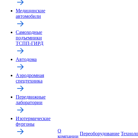
Медицинские
автомобили
Самоходные
подъемники
ТСПП-ГИРД
Автодома
Аэродромная
спецтехника
Передвижные
лаборатории
Изотермические
фургоны
О
Переоборудование
Технол
компании