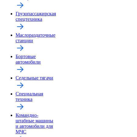
Грузопассажирская
спецтехника
Маслораздаточные
станции
Бортовые
автомобили
Седельные тягачи
Специальная
техника
Командно-
штабные машины
и автомобили для
МЧС