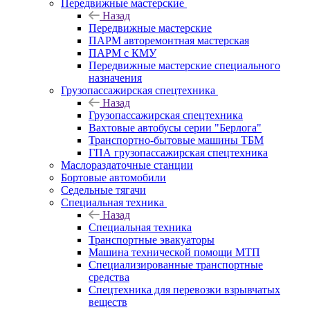
Передвижные мастерские
Назад
Передвижные мастерские
ПАРМ авторемонтная мастерская
ПАРМ с КМУ
Передвижные мастерские специального
назначения
Грузопассажирская спецтехника
Назад
Грузопассажирская спецтехника
Вахтовые автобусы серии "Берлога"
Транспортно-бытовые машины ТБМ
ГПА грузопассажирская спецтехника
Маслораздаточные станции
Бортовые автомобили
Седельные тягачи
Специальная техника
Назад
Специальная техника
Транспортные эвакуаторы
Машина технической помощи МТП
Специализированные транспортные
средства
Спецтехника для перевозки взрывчатых
веществ