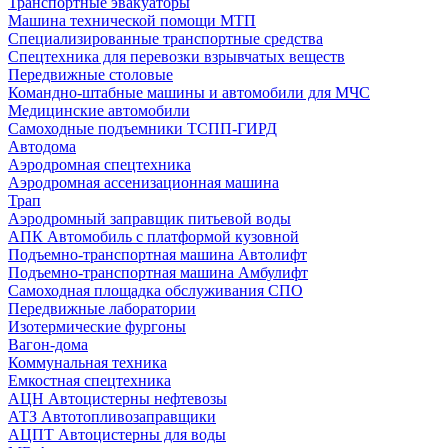
Транспортные эвакуаторы
Машина технической помощи МТП
Специализированные транспортные средства
Спецтехника для перевозки взрывчатых веществ
Передвижные столовые
Командно-штабные машины и автомобили для МЧС
Медицинские автомобили
Самоходные подъемники ТСПП-ГИРД
Автодома
Аэродромная спецтехника
Аэродромная ассенизационная машина
Трап
Аэродромный заправщик питьевой воды
АПК Автомобиль с платформой кузовной
Подъемно-транспортная машина Автолифт
Подъемно-транспортная машина Амбулифт
Самоходная площадка обслуживания СПО
Передвижные лаборатории
Изотермические фургоны
Вагон-дома
Коммунальная техника
Емкостная спецтехника
АЦН Автоцистерны нефтевозы
АТЗ Автотопливозаправщики
АЦПТ Автоцистерны для воды