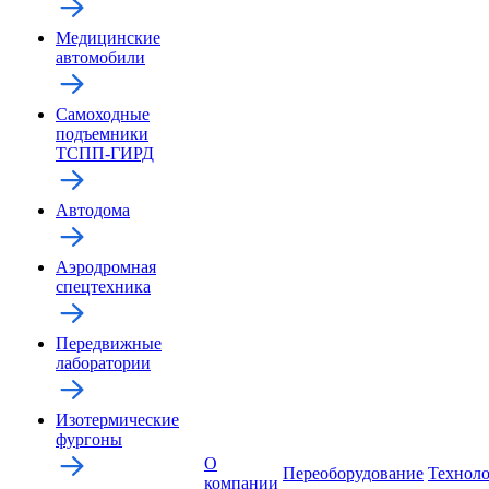
Медицинские
автомобили
Самоходные
подъемники
ТСПП-ГИРД
Автодома
Аэродромная
спецтехника
Передвижные
лаборатории
Изотермические
фургоны
О
Переоборудование
Технол
компании