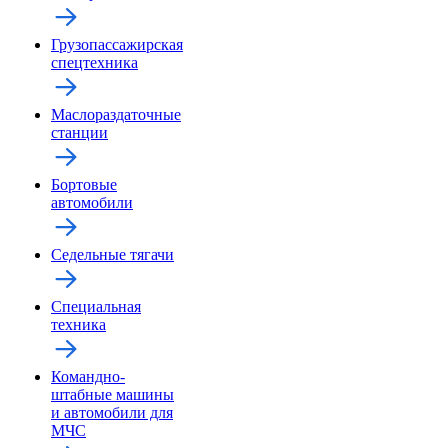
Грузопассажирская
спецтехника
Маслораздаточные
станции
Бортовые
автомобили
Седельные тягачи
Специальная
техника
Командно-
штабные машины
и автомобили для
МЧС