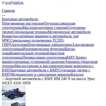
g-s@gird.ru
Главная
—
Бортовые автомобили
Передвижные мастерские
Грузопассажирская
спецтехника
Маслораздаточные станции
Седельные
тягачи
Специальная техника
Медицинские автомобили
Командно-штабные машины и автомобили для
МЧС
Самоходные подъемники ТСПП-
ГИРД
Автодома
Передвижные лаборатории
Аэродромная
спецтехника
Изотермические фургоны
Вагон-
дома
Коммунальная техника
Емкостная
спецтехника
Промысловая спецтехника
КМУ Крано-
манипуляторные установки
В наличии
Дорожно-уборочная
техника
Маслостанции и маслораздаточные комплексы с
КМУ
Бортовые автомобили с КМУ
Седельные тягачи с
КМУ
Медицинские и санитарные машины
Каталог
—
Бортовой автомобиль с КМУ ИМ 240 N на шасси Урал
NEXT 4320- 6958