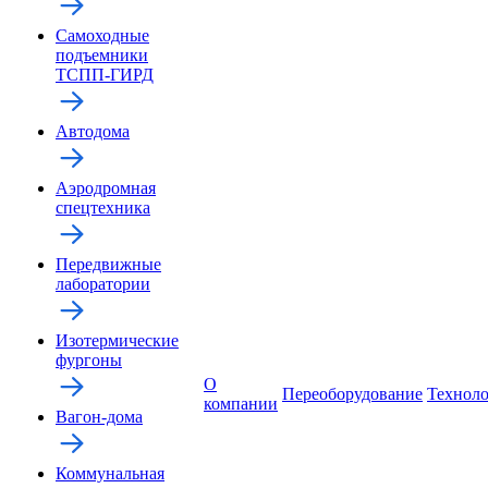
Самоходные
подъемники
ТСПП-ГИРД
Автодома
Аэродромная
спецтехника
Передвижные
лаборатории
Изотермические
фургоны
О
Переоборудование
Технол
компании
Вагон-дома
Коммунальная