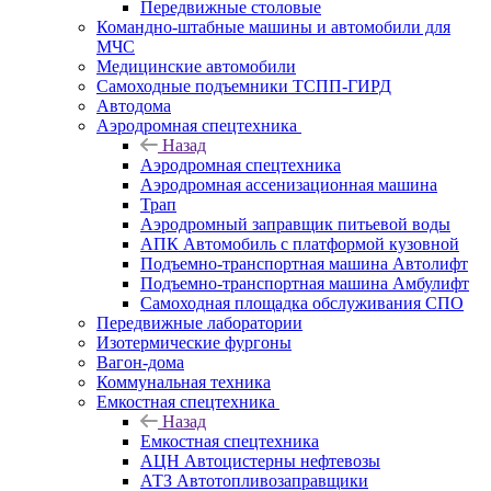
Передвижные столовые
Командно-штабные машины и автомобили для
МЧС
Медицинские автомобили
Самоходные подъемники ТСПП-ГИРД
Автодома
Аэродромная спецтехника
Назад
Аэродромная спецтехника
Аэродромная ассенизационная машина
Трап
Аэродромный заправщик питьевой воды
АПК Автомобиль с платформой кузовной
Подъемно-транспортная машина Автолифт
Подъемно-транспортная машина Амбулифт
Самоходная площадка обслуживания СПО
Передвижные лаборатории
Изотермические фургоны
Вагон-дома
Коммунальная техника
Емкостная спецтехника
Назад
Емкостная спецтехника
АЦН Автоцистерны нефтевозы
АТЗ Автотопливозаправщики