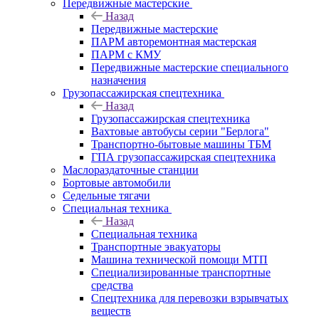
Передвижные мастерские
Назад
Передвижные мастерские
ПАРМ авторемонтная мастерская
ПАРМ с КМУ
Передвижные мастерские специального
назначения
Грузопассажирская спецтехника
Назад
Грузопассажирская спецтехника
Вахтовые автобусы серии "Берлога"
Транспортно-бытовые машины ТБМ
ГПА грузопассажирская спецтехника
Маслораздаточные станции
Бортовые автомобили
Седельные тягачи
Специальная техника
Назад
Специальная техника
Транспортные эвакуаторы
Машина технической помощи МТП
Специализированные транспортные
средства
Спецтехника для перевозки взрывчатых
веществ