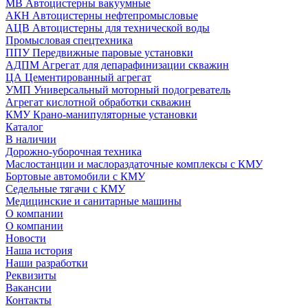
МВ Автоцистерны вакуумные
АКН Автоцистерны нефтепромысловые
АЦВ Автоцистерны для технической воды
Промысловая спецтехника
ППУ Передвижные паровые установки
АДПМ Агрегат для депарафинизации скважин
ЦА Цементированный агрегат
УМП Универсальный моторный подогреватель
Агрегат кислотной обработки скважин
КМУ Крано-манипуляторные установки
Каталог
В наличии
Дорожно-уборочная техника
Маслостанции и маслораздаточные комплексы с КМУ
Бортовые автомобили с КМУ
Седельные тягачи с КМУ
Медицинские и санитарные машины
О компании
О компании
Новости
Наша история
Наши разработки
Реквизиты
Вакансии
Контакты