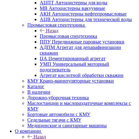
АЦПТ Автоцистерны для воды
МВ Автоцистерны вакуумные
АКН Автоцистерны нефтепромысловые
АЦВ Автоцистерны для технической воды
Промысловая спецтехника
Назад
Промысловая спецтехника
ППУ Передвижные паровые установки
АДПМ Агрегат для депарафинизации
скважин
ЦА Цементированный агрегат
УМП Универсальный моторный
подогреватель
Агрегат кислотной обработки скважин
КМУ Крано-манипуляторные установки
Каталог
В наличии
Дорожно-уборочная техника
Маслостанции и маслораздаточные комплексы с
КМУ
Бортовые автомобили с КМУ
Седельные тягачи с КМУ
Медицинские и санитарные машины
О компании
Назад